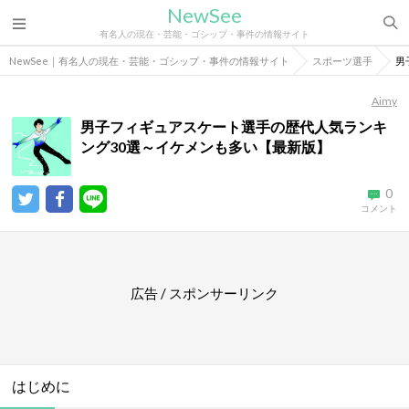
NewSee
有名人の現在・芸能・ゴシップ・事件の情報サイト
NewSee｜有名人の現在・芸能・ゴシップ・事件の情報サイト
スポーツ選手
男
Aimy
男子フィギュアスケート選手の歴代人気ランキ
ング30選～イケメンも多い【最新版】
0
コメント
広告 / スポンサーリンク
はじめに