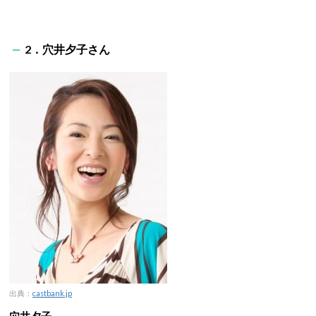
2．穴井夕子さん
出典：
castbank.jp
穴井夕子