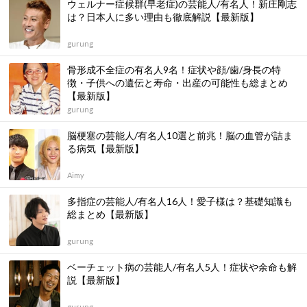
ウェルナー症候群(早老症)の芸能人/有名人！新庄剛志
は？日本人に多い理由も徹底解説【最新版】
gurung
骨形成不全症の有名人9名！症状や顔/歯/身長の特
徴・子供への遺伝と寿命・出産の可能性も総まとめ
【最新版】
gurung
脳梗塞の芸能人/有名人10選と前兆！脳の血管が詰ま
る病気【最新版】
Aimy
多指症の芸能人/有名人16人！愛子様は？基礎知識も
総まとめ【最新版】
gurung
ベーチェット病の芸能人/有名人5人！症状や余命も解
説【最新版】
gurung