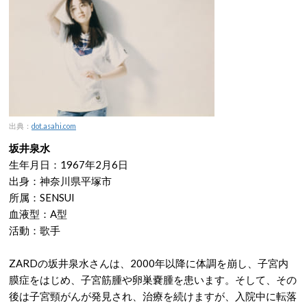
出典：
dot.asahi.com
坂井泉水
生年月日：1967年2月6日
出身：神奈川県平塚市
所属：SENSUI
血液型：A型
活動：歌手
ZARDの坂井泉水さんは、2000年以降に体調を崩し、子宮内
膜症をはじめ、子宮筋腫や卵巣嚢腫を患います。そして、その
後は子宮頸がんが発見され、治療を続けますが、入院中に転落