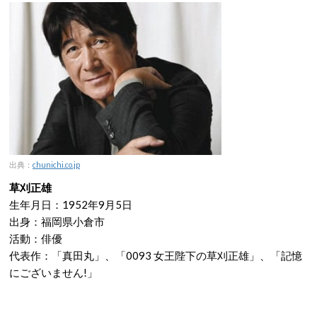
出典：
chunichi.co.jp
草刈正雄
生年月日：1952年9月5日
出身：福岡県小倉市
活動：俳優
代表作：「真田丸」、「0093 女王陛下の草刈正雄」、「記憶
にございません!」