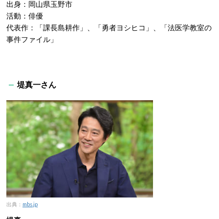
出身：岡山県玉野市
活動：俳優
代表作：「課長島耕作」、「勇者ヨシヒコ」、「法医学教室の
事件ファイル」
堤真一さん
出典：
mbs.jp