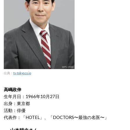
出典：
tv-tokyo.co.jp
高嶋政伸
生年月日：1966年10月27日
出身：東京都
活動：俳優
代表作：「HOTEL」、「DOCTORS〜最強の名医〜」