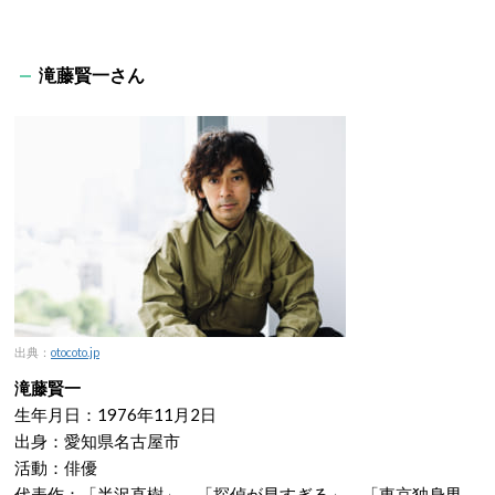
滝藤賢一さん
出典：
otocoto.jp
滝藤賢一
生年月日：1976年11月2日
出身：愛知県名古屋市
活動：俳優
代表作：「半沢直樹」、「探偵が早すぎる」、「東京独身男