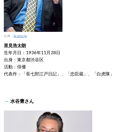
出典：
brutus.jp
里見浩太朗
生年月日：1936年11月28日
出身：東京都渋谷区
活動：俳優
代表作：「長七郎江戸日記」、「忠臣蔵」、「白虎隊」
水谷豊さん