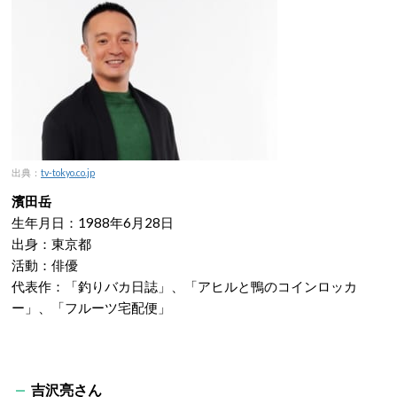
出典：
tv-tokyo.co.jp
濱田岳
生年月日：1988年6月28日
出身：東京都
活動：俳優
代表作：「釣りバカ日誌」、「アヒルと鴨のコインロッカ
ー」、「フルーツ宅配便」
吉沢亮さん