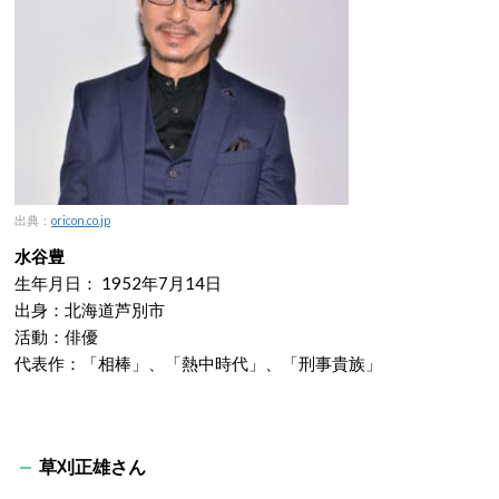
出典：
oricon.co.jp
水谷豊
生年月日：
1952年7月14日
出身：北海道芦別市
活動：俳優
代表作：「相棒」、「熱中時代」、「刑事貴族」
草刈正雄さん