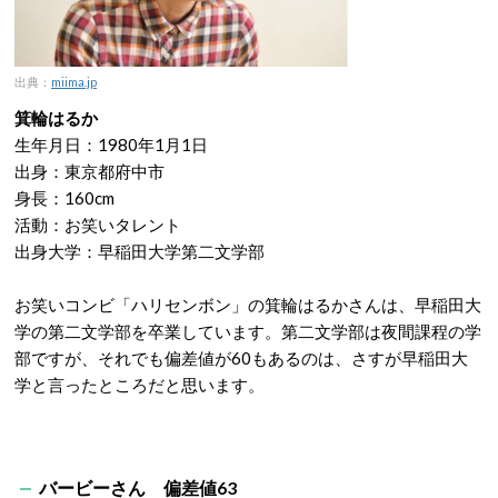
出典：
miima.jp
箕輪はるか
生年月日：1980年1月1日
出身：東京都府中市
身長：160cm
活動：お笑いタレント
出身大学：早稲田大学第二文学部
お笑いコンビ「ハリセンボン」の箕輪はるかさんは、早稲田大
学の第二文学部を卒業しています。第二文学部は夜間課程の学
部ですが、それでも偏差値が60もあるのは、さすが早稲田大
学と言ったところだと思います。
バービーさん 偏差値63