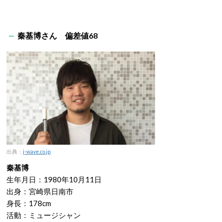
秦基博さん 偏差値68
出典：
j-wave.co.jp
秦基博
生年月日：1980年10月11日
出身：宮崎県日南市
身長：178cm
活動：ミュージシャン