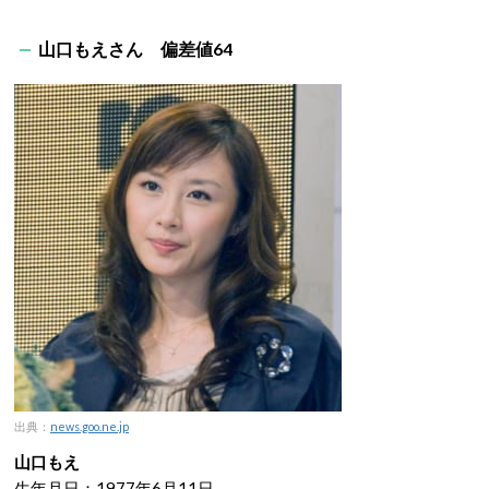
山口もえさん 偏差値64
出典：
news.goo.ne.jp
山口もえ
生年月日：1977年6月11日