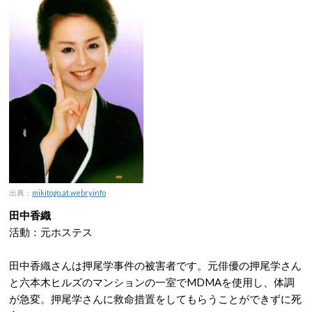
出典：
mikitogo.at.webry.info
田中香織
活動：元ホステス
田中香織さんは押尾学事件の被害者です。元俳優の押尾学さん
と六本木ヒルズのマンションの一室でMDMAを使用し、体調
が急変。押尾学さんに救命措置をしてもらうことができずに死