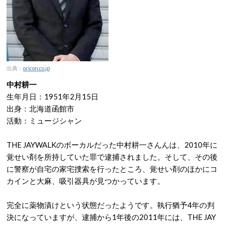
出典：
oricon.co.jp
中村耕一
生年月日：1951年2月15日
出身：北海道函館市
活動：ミュージシャン
THE JAYWALKのボーカルだった中村耕一さんんは、2010年に
覚せい剤を所持していた罪で逮捕されました。そして、その後
に警察が自宅の家宅捜索を行ったところ、覚せい剤のほかにコ
カインと大麻、吸引器具が見つかっています。
完全に薬物漬けという状態だったようです。執行猶予4年の判
決になっていますが、逮捕から1年後の2011年には、THE JAY