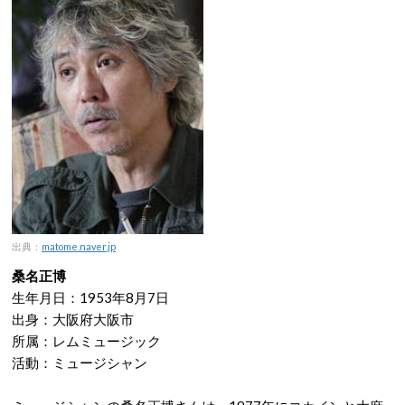
出典：
matome.naver.jp
桑名正博
生年月日：1953年8月7日
出身：大阪府大阪市
所属：レムミュージック
活動：ミュージシャン