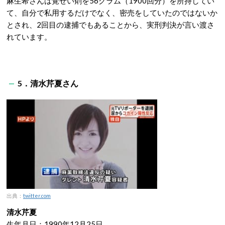
麻生希さんは覚せい剤を56グラム（1900回分）を所持してい
て、自分で私用するだけでなく、密売をしていたのではないか
とされ、2回目の逮捕でもあることから、実刑判決が言い渡さ
れています。
5．清水芹夏さん
出典：
twitter.com
清水芹夏
生年月日：1990年12月25日