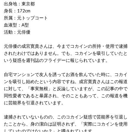
出身地：東京都
身長：172cm
所属：元トップコート
血液型：A型
活動：元俳優
元俳優の成宮寛貴さんは、今までコカインの所持・使用で逮捕
されたわけではありません。でも、コカインを吸引していたと
いう疑惑を週刊誌のフライデーに報じられています。
自宅マンションで友人を誘ってお酒を飲んでいた時に、コカイ
ンを吸引し始めたという内容ですね。成宮寛貴さんはこの報道
に対して、「事実無根」と反論していますが、この記事の中で
同性愛者であると暴露され、そのこともあって、この報道を機
に芸能界を引退されています。
逮捕されていないものの、このコカイン疑惑で芸能界を引退し
たことから、身の潔白は証明されず、「実際にコカインを使用
していたのではないか？」と噂されています。