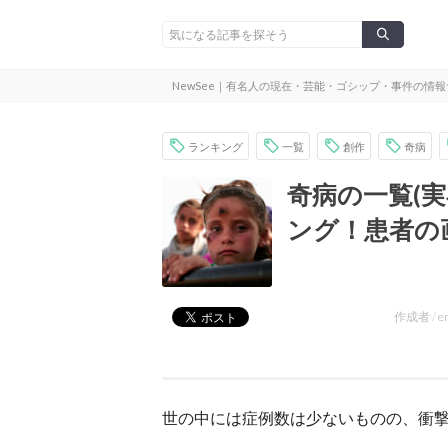
NewSee｜有名人の現在・芸能・ゴシップ・事件の情
ランキング
一覧
創作
奇病
奇病の一覧(実
ング！患者の
作成者 /
e
世の中には症例数は少ないものの、衝