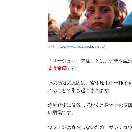
出典：
https://www.newsweekjapan.jp/
「リーシュマニア症」とは、熱帯や亜
まう奇病
です。
その病気の原因は、寄生原虫の一種で
れることで引き起こされます。
治療せずに放置しておくと身体中の皮
い病気です。
ワクチンは存在しないため、サシチョ