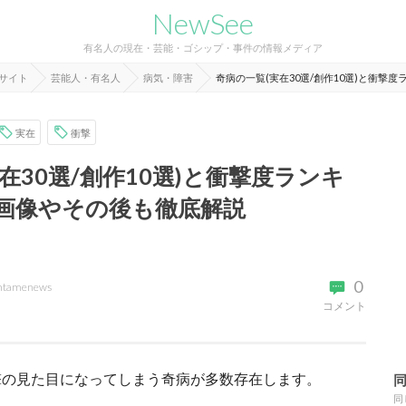
NewSee
有名人の現在・芸能・ゴシップ・事件の情報メディア
報サイト
芸能人・有名人
病気・障害
奇病の一覧(実在30選/創作10選)と衝
実在
衝撃
在30選/創作10選)と衝撃度ランキ
画像やその後も徹底解説
0
ntamenews
コメント
撃の見た目になってしまう奇病が多数存在します。
同