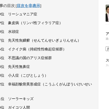
事の目次
[
目次を非表示
]
0位 リーシュマニア症
9位 象皮病（リンパ性フィラリア症）
8位 水頭症
過
7位 先天性魚鱗癬（せんてんせいぎょりんせん）
6位 イクイク病（持続性性喚起症候群）
5位 不思議の国のアリス症候群
ス
4位 先天性無鼻症
3位 小人症（こびとしょう）
2位 幸福顔貌骨異形成症（こうふくがんぼういけいせい
1位 ソーラーキッズ
0位 ガイコツ人間