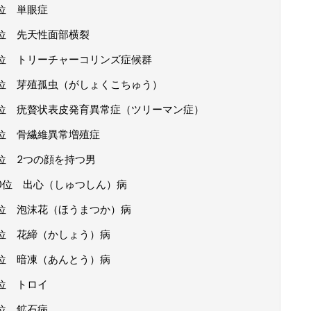
位 単眼症
位 先天性面部横裂
位 トリーチャーコリンズ症候群
位 芽殖孤虫（がしょくこちゅう）
位 疣贅状表皮発育異常症（ツリーマン症）
位 骨繊維異常増殖症
位 2つの顔を持つ男
0位 出心（しゅつしん）病
位 泡沫花（ほうまつか）病
位 花締（かしょう）病
位 暗凍（あんとう）病
位 トロイ
位 鉱石病