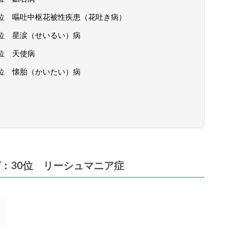
位 嘔吐中枢花被性疾患（花吐き病）
位 星涙（せいるい）病
位 天使病
位 懐胎（かいたい）病
：30位 リーシュマニア症