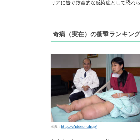
リアに告ぐ致命的な感染症として恐れ
奇病（実在）の衝撃ランキン
出典：
https://afpbb.ismcdn.jp/