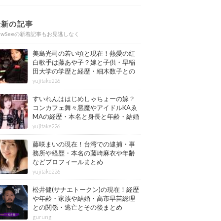
最新の記事
ewSeeの新着記事もお見逃しなく
美島光司の若い頃と現在！熱愛の紅
白歌手は藤あや子？嫁と子供・早稲
田大学の学歴と経歴・細木数子との
確執もまとめ
yujitake226
すいれんははじめしゃちょーの嫁？
コンカフェ舞々悪魔やアイドルKAゑ
MAの経歴・本名と身長と年齢・結婚
情報もまとめ
yujitake226
藤咲まいの現在！台湾での逮捕・事
務所や経歴・本名の藤崎麻衣や年齢
などプロフィールまとめ
yujitake226
松井健(サナエトークン)の現在！経歴
や年齢・家族や結婚・高市早苗総理
との関係・逃亡とその後まとめ
gurung