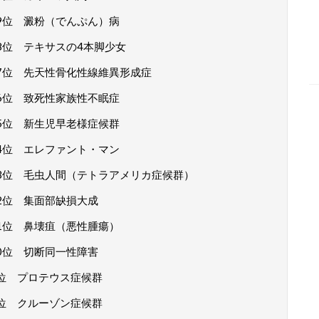
9位 澱粉（でんぷん）病
8位 テキサスの4本脚少女
7位 先天性骨化性線維異形成症
6位 致死性家族性不眠症
5位 新生児早老様症候群
4位 エレファント・マン
3位 毛虫人間（テトラアメリカ症候群）
2位 集面部缺損大成
1位 鼻壊疽（悪性腫瘍）
0位 切断同一性障害
位 プロテウス症候群
位 クルーゾン症候群