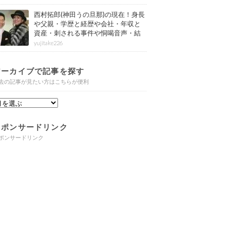
西村拓郎(神田うの旦那)の現在！身長
や父親・学歴と経歴や会社・年収と
資産・刺される事件や恫喝音声・結
婚と子供や自宅・脳梗塞の病気もま
yujitake226
とめ
アーカイブで記事を探す
去の記事が見たい方はこちらが便利
スポンサードリンク
ポンサードリンク