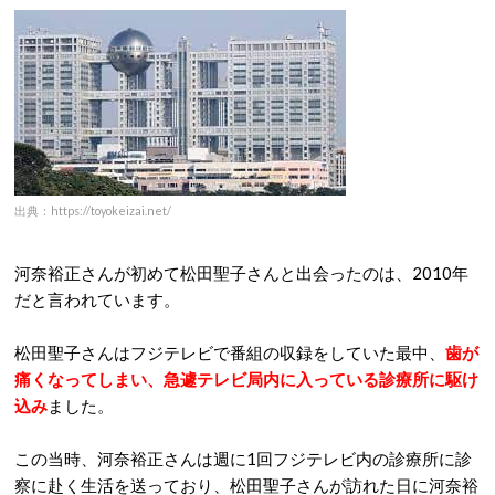
出典：https://toyokeizai.net/
河奈裕正さんが初めて松田聖子さんと出会ったのは、2010年
だと言われています。
松田聖子さんはフジテレビで番組の収録をしていた最中、
歯が
痛くなってしまい、急遽テレビ局内に入っている診療所に駆け
込み
ました。
この当時、河奈裕正さんは週に1回フジテレビ内の診療所に診
察に赴く生活を送っており、松田聖子さんが訪れた日に河奈裕