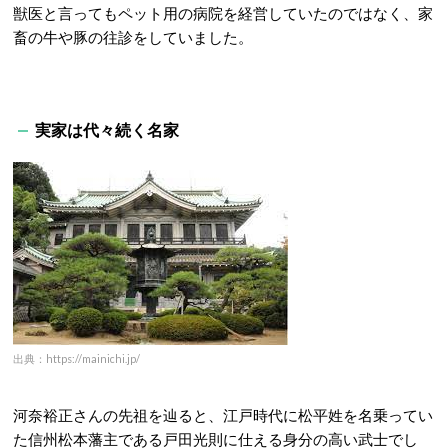
獣医と言ってもペット用の病院を経営していたのではなく、家
畜の牛や豚の往診をしていました。
実家は代々続く名家
出典：https://mainichi.jp/
河奈裕正さんの先祖を辿ると、江戸時代に松平姓を名乗ってい
た信州松本藩主である戸田光則に仕える身分の高い武士でし