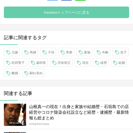
NewSeeトップページに戻る
記事に関連するタグ
元嫁
再婚
子供
実家
家族
年齢
息子
松田聖子
歯科医
河奈裕正
現在
経歴
結婚
離婚
馴れ初め
関連する記事
山根真一の現在！出身と家族や結婚歴・石垣島での店
経営やコロナ除染会社設立など経歴・逮捕歴・最新情
報も総まとめ
entamenews