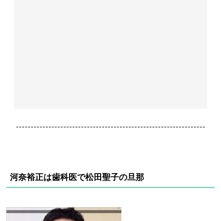
----------------------------------------------------------------
河奈裕正は歯科医で松田聖子の旦那