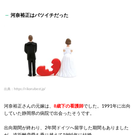
河奈裕正はバツイチだった
出典：https://rikon.vbest.jp/
河奈裕正さんの元嫁は、
8歳下の看護師
でした。1991年に出向
していた静岡県の病院で出会ったそうです。
出向期間が終わり、2年間ドイツへ留学した期間もありました
が、遠距離恋愛を乗り越えて1995年に結婚。