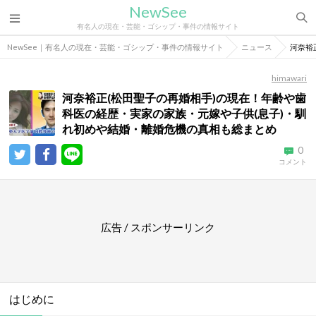
NewSee
有名人の現在・芸能・ゴシップ・事件の情報サイト
NewSee｜有名人の現在・芸能・ゴシップ・事件の情報サイト
ニュース
河奈裕
himawari
河奈裕正(松田聖子の再婚相手)の現在！年齢や歯
科医の経歴・実家の家族・元嫁や子供(息子)・馴
れ初めや結婚・離婚危機の真相も総まとめ
0
コメント
広告 / スポンサーリンク
はじめに