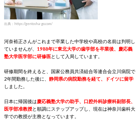
出典：https://gentosha-go.com/
河奈裕正さんがこれまで卒業した中学校や高校の名前は判明し
ていませんが、
1988年に東北大学の歯学部を卒業後、慶応義
塾大学医学部に研修医
として入局
しています。
研修期間を終えると、国家公務員共済組合等連合会立川病院で
2年間勤務した後に、
静岡県の病院勤務を経て、ドイツに留学
しました。
日本に帰国後は
慶応義塾大学の助手、口腔外科診療科副部長、
医学部准教授
と順調にステップアップし、現在は神奈川歯科大
学での教授が主務となっています。