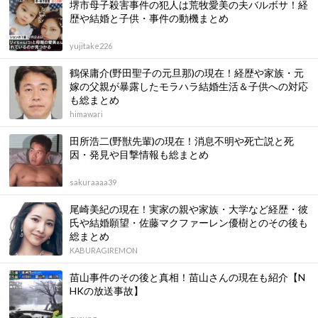
堺市母子殺害事件の犯人は荒牧愛美の夫バルボサ！経
歴や結婚と子供・事件の動機まとめ
yujitake226
鶴保庸介(野田聖子の元旦那)の現在！経歴や家族・元
嫁の父親が暴露したモラハラ結婚生活＆子供への対応
も総まとめ
himawari
田所浩二(野獣先輩)の現在！消息不明や死亡説と死
因・発見や目撃情報も総まとめ
sakuraaaa39
尾崎美紀の現在！実家の親や家族・大学など経歴・彼
氏や結婚願望・佐藤マクファーレン優樹とのその後も
総まとめ
KABURAGIREMON
苗山事件のその後と真相！苗山さんの現在も紹介【N
HKの放送事故】