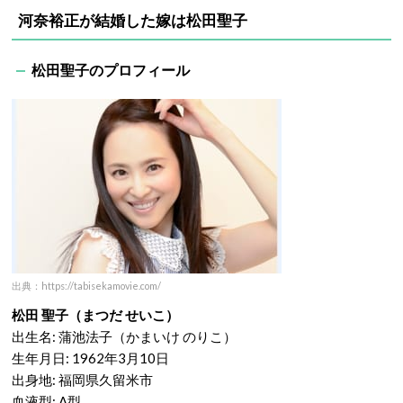
河奈裕正が結婚した嫁は松田聖子
松田聖子のプロフィール
出典：https://tabisekamovie.com/
松田 聖子（まつだ せいこ）
出生名: 蒲池法子（かまいけ のりこ）
生年月日: 1962年3月10日
出身地: 福岡県久留米市
血液型: A型