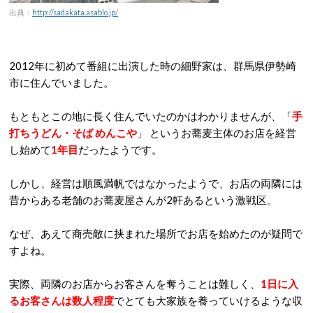
出典：
http://sadakata.asablo.jp/
2012年に初めて番組に出演した時の細野家は、群馬県伊勢崎
市に住んでいました。
もともとこの地に長く住んでいたのかはわかりませんが、「
手
打ちうどん・そば めんこや
」 というお蕎麦主体のお店を経営
し始めて
1年目
だったようです。
しかし、経営は順風満帆ではなかったようで、お店の両隣には
昔からある老舗のお蕎麦屋さんが2軒あるという激戦区。
なぜ、あえて商売敵に挟まれた場所でお店を始めたのが疑問で
すよね。
実際、両隣のお店からお客さんを奪うことは難しく、
1日に入
るお客さんは数人程度
でとても大家族を養っていけるような収