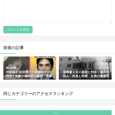
前後の記事
前の記事
次の記事
河奈裕正(松田聖子の再婚相手)の
長崎屋火災の原因と判決！場所や
現在！年齢や歯科医の経歴・実家
犯人・死者と死因・社長の遺族弔
の家族・元嫁や子供(息子)・馴れ
問・時効成立や跡地などその後も
初めや結婚・離婚危機の真相も総
徹底解説
まとめ
同じカテゴリーのアクセスランキング