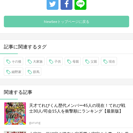
NewSeeトップページに戻る
記事に関連するタグ
その後
大家族
子供
母親
父親
現在
細野家
群馬
関連する記事
天才てれびくん歴代メンバー45人の現在！てれび戦
士30人/司会15人を衝撃順にランキング【最新版】
gurung