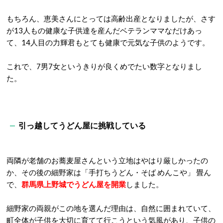
もちろん、恵美さんにとっては高齢出産となりましたが、さす
が13人もの健康な子供達を産んだベテランママなだけあっ
て、14人目の力輝君もとても健康で元気な子供のようです。
これで、7男7女というきりが良くめでたい数字となりまし
た。
引っ越してうどん屋に挑戦している
両隣が老舗のお蕎麦屋さんという立地はやはり厳しかったの
か、その後の細野家は
「手打ちうどん・そば めんこや」 畳ん
で、
群馬県上野城でうどん屋を開業
しました。
細野家の両親がこの地を選んだ理由は、自然に囲まれていて、
町全体が子供を大切に育てて行こうという気風があり、子供の