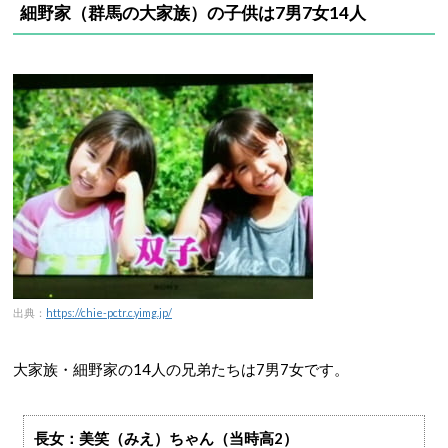
細野家（群馬
の大家族）
の子供は7男7女14人
出典：
https://chie-pctr.c.yimg.jp/
大家族・細野家の14人の兄弟たちは7男7女です。
長女：美笑（みえ）ちゃん（当時高2）