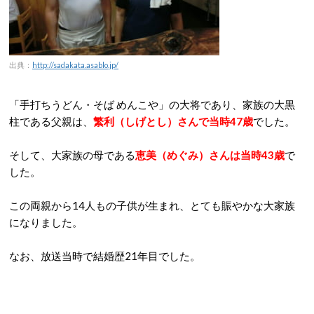
出典：
http://sadakata.asablo.jp/
「手打ちうどん・そば めんこや」の大将であり、家族の大黒
柱である父親は、
繁利（しげとし）さんで当時47歳
でした。
そして、大家族の母である
恵美（めぐみ）さんは当時43歳
で
した。
この両親から14人もの子供が生まれ、とても賑やかな大家族
になりました。
なお、放送当時で結婚歴21年目でした。