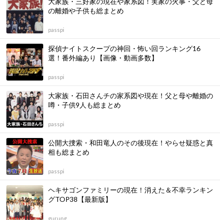
大家族・三好家の現在や家系図！実家の火事・父と母
の離婚や子供も総まとめ
passpi
探偵ナイトスクープの神回・怖い回ランキング16
選！番外編あり【画像・動画多数】
passpi
大家族・石田さんチの家系図や現在！父と母や離婚の
噂・子供9人も総まとめ
passpi
公開大捜索・和田竜人のその後現在！やらせ疑惑と真
相も総まとめ
passpi
ヘキサゴンファミリーの現在！消えた＆不幸ランキン
グTOP38【最新版】
gurung