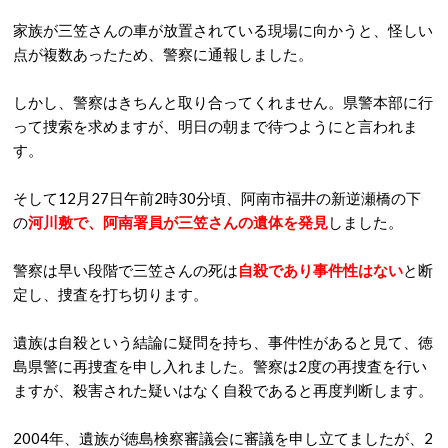
家族が三笠さんの車が放置されている現場に向かうと、怪しい
点が複数あったため、警察に通報しました。
しかし、警察はきちんと取り合ってくれません。県警本部に行
って捜索を求めますが、明日の朝まで待つようにと言われま
す。
そして12月27日午前2時30分頃、阿南市福井の新逆瀬橋の下
の
河川敷で、阿南署員が三笠さんの遺体を発見
しました。
警察は早い段階で三笠さんの死は
自殺であり事件性はない
と断
定し、捜査を打ち切ります。
遺族は自殺という結論に疑問を持ち、事件性があると見て、徳
島県警に再捜査を申し入れました。警察は2度の再捜査を行い
ますが、殺害された疑いはなく自殺であると再度判断します。
2004年、遺族が徳島検察審議会に審議を申し立てましたが、2