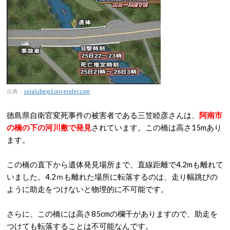
出典：
selalubejo1.onrender.com
徳島県自衛官変死事件の被害者である三笠睦彦さんは、
阿南市
の橋の下の河川敷で発見
されています。この橋は高さ15mあり
ます。
この橋の直下から遺体発見場所まで、直線距離で4.2mも離れて
いました。4.2ｍも離れた場所に転落するのは、走り幅跳びの
ように助走をつけないと物理的に不可能です。
さらに、この橋には高さ85cmの欄干がありますので、助走を
つけても転落することは不可能なんです。