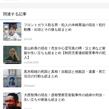
関連する記事
フロントガラス割る男・犯人の木崎喬滋の現在！犯行
動機・出頭とその後も総まとめ
passpi
畠山鈴香の現在！売女や心霊写真の噂・父と弟など家
族や生い立ちも総まとめ【秋田児童連続殺害事件の犯
人】
yujitake226
黒木昭雄の死因と真相！自殺説と他殺説・遺書・死亡
当日の行動も総まとめ
himawari
大西智博の現在！彦根警察官射殺事件の経緯や判決・
生い立ちや家族も総まとめ
passpi