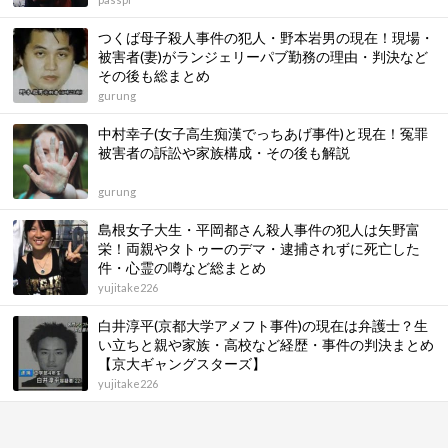
つくば母子殺人事件の犯人・野本岩男の現在！現場・
被害者(妻)がランジェリーパブ勤務の理由・判決など
その後も総まとめ
gurung
中村幸子(女子高生痴漢でっちあげ事件)と現在！冤罪
被害者の訴訟や家族構成・その後も解説
gurung
島根女子大生・平岡都さん殺人事件の犯人は矢野富
栄！両親やタトゥーのデマ・逮捕されずに死亡した
件・心霊の噂など総まとめ
yujitake226
白井淳平(京都大学アメフト事件)の現在は弁護士？生
い立ちと親や家族・高校など経歴・事件の判決まとめ
【京大ギャングスターズ】
yujitake226