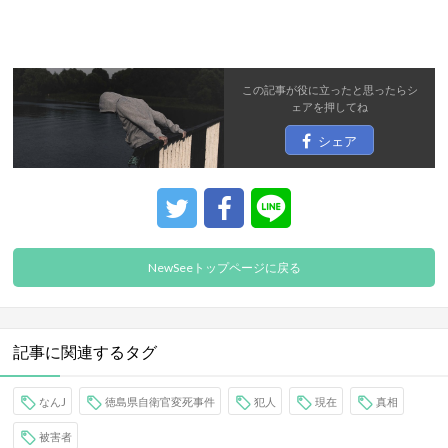
この記事が役に立ったと思ったら
シ
ェア
を押してね
シェア
NewSeeトップページに戻る
記事に関連するタグ
なんJ
徳島県自衛官変死事件
犯人
現在
真相
被害者