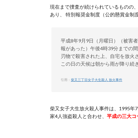
現在まで捜査が続けられているものの
あり、 特別報奨金制度（公的懸賞金制
平成8年9月9日（月曜日）（被害者
報があった）午後4時39分までの
刃物で殺害された上、自宅を放火
この日の天候は朝から雨が降り続
引用：
柴又三丁目女子大生殺人 放火事件
柴又女子大生放火殺人事件は、1995年
家4人強盗殺人と合わせ、
平成の三大コ