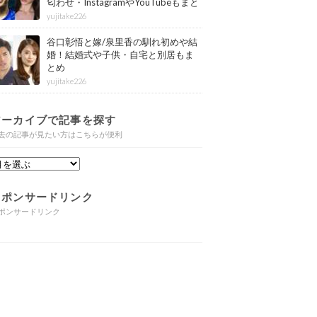
匂わせ・InstagramやYouTubeもまと
め
yujitake226
谷口彰悟と嫁/泉里香の馴れ初めや結
婚！結婚式や子供・自宅と別居もま
とめ
yujitake226
アーカイブで記事を探す
去の記事が見たい方はこちらが便利
スポンサードリンク
ポンサードリンク