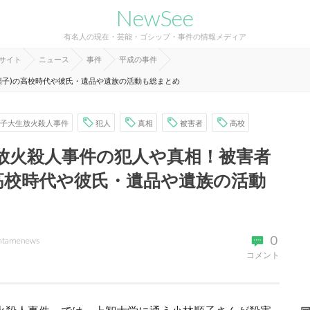
NewSee
有名人の現在・芸能・ゴシップ・事件の情報メディア
報サイト
ニュース
事件
平成の事件
順子)の高校時代や彼氏・遺品や遺族の活動も総まとめ
子大生放火殺人事件
犯人
真相
被害者
高校
放火殺人事件の犯人や真相！被害者
の高校時代や彼氏・遺品や遺族の活動
0
ntamenews
コメント