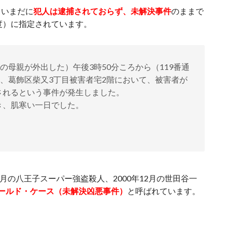
、いまだに
犯人は逮捕されておらず、未解決事件
のままで
度）に指定されています。
の母親が外出した）午後3時50分ころから（119番通
間、葛飾区柴又3丁目被害者宅2階において、被害者が
されるという事件が発生しました。
き、肌寒い一日でした。
7月の八王子スーパー強盗殺人、2000年12月の世田谷一
ールド・ケース（未解決凶悪事件）
と呼ばれています。