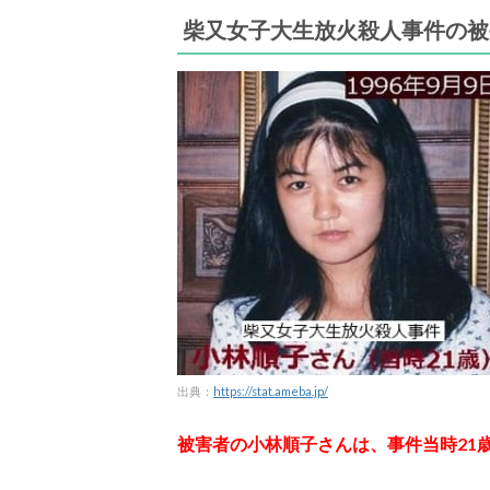
柴又女子大生放火殺人事件の被
出典：
https://stat.ameba.jp/
被害者の
小林順子さんは、事件当時21