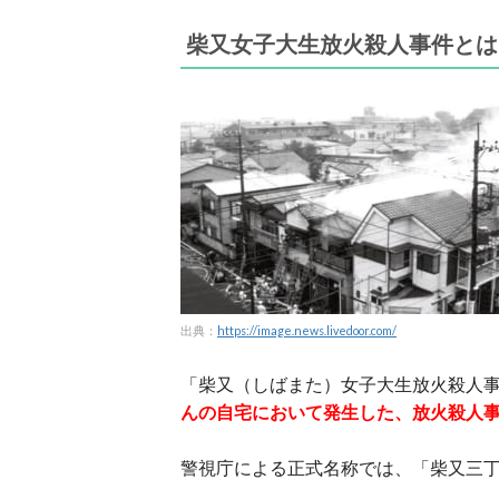
柴又女子大生放火殺人事件とは
出典：
https://image.news.livedoor.com/
「柴又（しばまた）女子大生放火殺人
んの自宅において発生した、放火殺人
警視庁による正式名称では、「柴又三