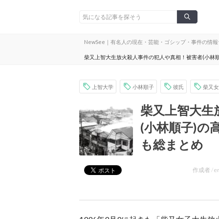
NewSee｜有名人の現在・芸能・ゴシップ・事件の情
柴又上智大生放火殺人事件の犯人や真相！被害者(小林
上智大学
小林順子
彼氏
柴又女
柴又上智大生
(小林順子)
も総まとめ
作成者 /
e