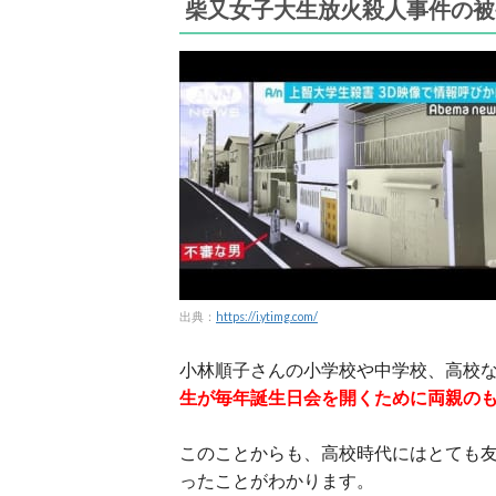
柴又女子大生放火殺人事件の被
出典：
https://i.ytimg.com/
小林順子さんの小学校や中学校、高校
生が毎年誕生日会を開くために両親の
このことからも、高校時代にはとても
ったことがわかります。