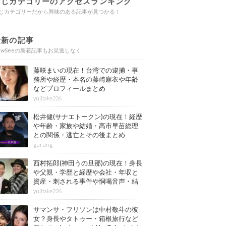
同じカテゴリーのアクセスランキング
じカテゴリーだから興味のある記事が見つかる！
最新の記事
ewSeeの新着記事もお見逃しなく
藤咲まいの現在！台湾での逮捕・事
務所や経歴・本名の藤崎麻衣や年齢
などプロフィールまとめ
yujitake226
松井健(サナエトークン)の現在！経歴
や年齢・家族や結婚・高市早苗総理
との関係・逃亡とその後まとめ
gurung
西村拓郎(神田うの旦那)の現在！身長
や父親・学歴と経歴や会社・年収と
資産・刺される事件や恫喝音声・結
婚と子供や自宅・脳梗塞の病気もま
yujitake226
とめ
サマンサ・フリソンは中村敬斗の彼
女？身長やタトゥー・箱根旅行など