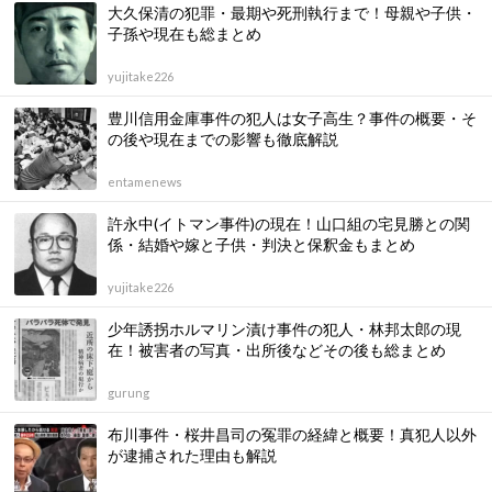
大久保清の犯罪・最期や死刑執行まで！母親や子供・
子孫や現在も総まとめ
yujitake226
豊川信用金庫事件の犯人は女子高生？事件の概要・そ
の後や現在までの影響も徹底解説
entamenews
許永中(イトマン事件)の現在！山口組の宅見勝との関
係・結婚や嫁と子供・判決と保釈金もまとめ
yujitake226
少年誘拐ホルマリン漬け事件の犯人・林邦太郎の現
在！被害者の写真・出所後などその後も総まとめ
gurung
布川事件・桜井昌司の冤罪の経緯と概要！真犯人以外
が逮捕された理由も解説