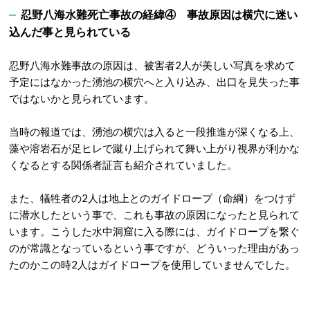
忍野八海水難死亡事故の経緯④ 事故原因は横穴に迷い
込んだ事と見られている
忍野八海水難事故の原因は、被害者2人が美しい写真を求めて
予定にはなかった湧池の横穴へと入り込み、出口を見失った事
ではないかと見られています。
当時の報道では、湧池の横穴は入ると一段推進が深くなる上、
藻や溶岩石が足ヒレで蹴り上げられて舞い上がり視界が利かな
くなるとする関係者証言も紹介されていました。
また、犠牲者の2人は地上とのガイドロープ（命綱）をつけず
に潜水したという事で、これも事故の原因になったと見られて
います。こうした水中洞窟に入る際には、ガイドロープを繋ぐ
のが常識となっているという事ですが、どういった理由があっ
たのかこの時2人はガイドロープを使用していませんでした。