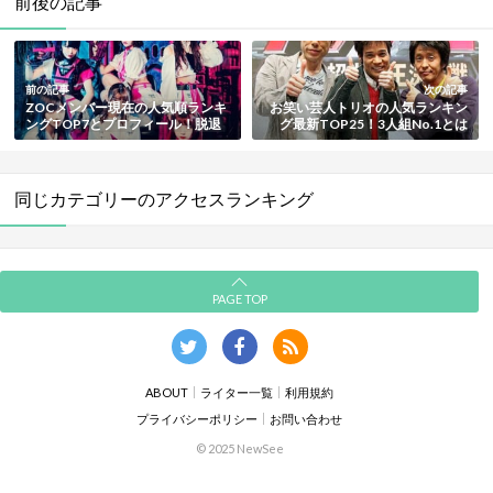
前後の記事
前の記事
次の記事
ZOCメンバー現在の人気順ランキ
お笑い芸人トリオの人気ランキン
ングTOP7とプロフィール！脱退
グ最新TOP25！3人組No.1とは
者4人の脱退理由も紹介【最新
【決定版】
版】
同じカテゴリーのアクセスランキング
PAGE TOP
ABOUT
ライター一覧
利用規約
プライバシーポリシー
お問い合わせ
© 2025 NewSee