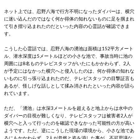
ネット上では、忍野八海で行方不明になったダイバーは、横穴
に迷い込んだのではなく何か得体の知れないものに足を掴まれ
て引き摺り込まれたのだといった内容の心霊話が確認できま
す。
こうした心霊話では、忍野八海の湧池は面積は152平方メート
ル、潜水深度は5メートルほどの小さな池で、事故当時に池の
周囲には8名ものテレビスタッフがいたにもかかわらず、2人
が予定にはなかった横穴へと侵入したのは、何か得体の知れな
いものに引っ張り込まれたのだ、テレビスタッフの目撃証言も
あるが、怪しげな話しとして揉み消されたといった内容が語ら
れています。
ただ、「湧池」は水深3メートルを超えると地上からは水中の
ダイバーの目視が難しくなり、テレビスタッフは被害者2人が
横穴へと入って行ったのを確認できなかった可能性の方が高い
ようです。ただ、逆にこうした現場の環境から、小さな池であ
るにもかかわらず、2人が忽然と姿を消した事が、不可思議な