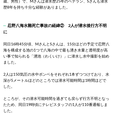
歳、男性）で、Mさんは潜水歴25年のベテラン、Sさんも潜水
歴8年を持ち十分な経験がありました。
忍野八海水難死亡事故の経緯② 2人が潜水後行方不明
に
同日16時45分頃、MさんとSさんは、15分ほどの予定で忍野八
海を構成する池の1つで八海の中で最も湧き水量と透明度が高
い事で知られる「湧池（わくいけ）」に潜水し水中撮影を始め
ました。
2人は150気圧の水中ボンベをそれぞれ1本ずつつけており、水
深が5メートルほどのところでは潜水可能時間は1時間ほどで
した。
ところが、その潜水可能時間を過ぎても戻らず行方不明となっ
たため、同日19時頃にテレビスタッフの1人が110番通報しま
した。