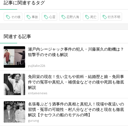
記事に関連するタグ
その後
事故
心霊
忍野八海
死亡
行方不明
関連する記事
瀬戸内シージャック事件の犯人・川藤展久の動機は？
狙撃手のその後も解説
yujitake226
免田栄の現在！生い立ちや前科・結婚歴と娘・免田事
件での冤罪や真犯人・補償金などその後や死因も徹底
解説
entamenews
名張毒ぶどう酒事件の真相と真犯人！現場や夜這いの
習慣・冤罪の可能性・村八分などその後と現在も徹底
解説【テセウスの船のモデルの噂】
gurung