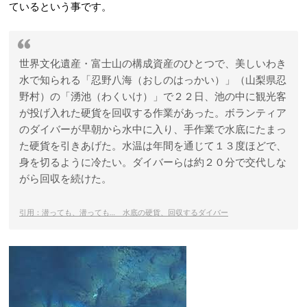
ているという事です。
世界文化遺産・富士山の構成資産のひとつで、美しいわき
水で知られる「忍野八海（おしのはっかい）」（山梨県忍
野村）の「湧池（わくいけ）」で２２日、池の中に観光客
が投げ入れた硬貨を回収する作業があった。ボランティア
のダイバーが早朝から水中に入り、手作業で水底にたまっ
た硬貨を引きあげた。水温は年間を通じて１３度ほどで、
身を切るように冷たい。ダイバーらは約２０分で交代しな
がら回収を続けた。
引用：潜っても、潜っても… 水底の硬貨、回収するダイバー