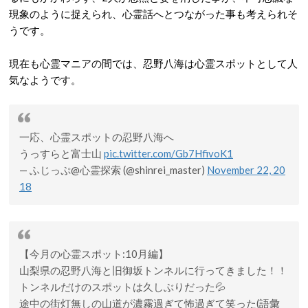
現象のように捉えられ、心霊話へとつながった事も考えられそ
うです。
現在も心霊マニアの間では、忍野八海は心霊スポットとして人
気なようです。
一応、心霊スポットの忍野八海へ
うっすらと富士山
pic.twitter.com/Gb7HfivoK1
— ふじっぷ@心霊探索 (@shinrei_master)
November 22, 20
18
【今月の心霊スポット:10月編】
山梨県の忍野八海と旧御坂トンネルに行ってきました！！
トンネルだけのスポットは久しぶりだった💦
途中の街灯無しの山道が濃霧過ぎて怖過ぎて笑った(語彙