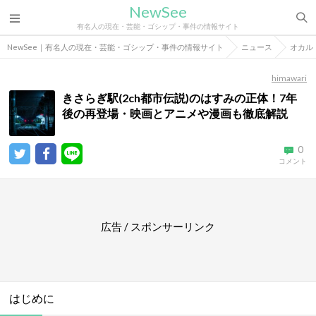
NewSee
有名人の現在・芸能・ゴシップ・事件の情報サイト
NewSee｜有名人の現在・芸能・ゴシップ・事件の情報サイト
ニュース
オカル
himawari
きさらぎ駅(2ch都市伝説)のはすみの正体！7年
後の再登場・映画とアニメや漫画も徹底解説
0
コメント
広告 / スポンサーリンク
はじめに