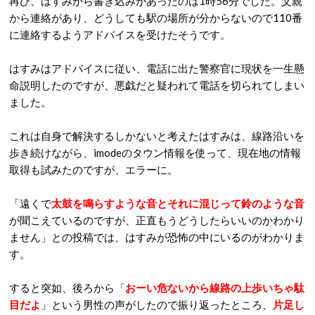
再び、はすみから書き込みがあったのは1時56分でした。父親
から連絡があり、どうしても駅の場所が分からないので110番
に連絡するようアドバイスを受けたそうです。
はすみはアドバイスに従い、電話に出た警察官に現状を一生懸
命説明したのですが、悪戯だと疑われて電話を切られてしまい
ました。
これは自身で解決するしかないと考えたはすみは、線路沿いを
歩き続けながら、imodeのタウン情報を使って、現在地の情報
取得も試みたのですが、エラーに。
「遠くで
太鼓を鳴らすような音とそれに混じって鈴のような音
が聞こえているのですが、正直もうどうしたらいいのかわかり
ません」との投稿では、はすみが恐怖の中にいるのがわかりま
す。
すると突如、後ろから「
おーい危ないから線路の上歩いちゃ駄
目だよ
」という男性の声がしたので振り返ったところ、
片足し