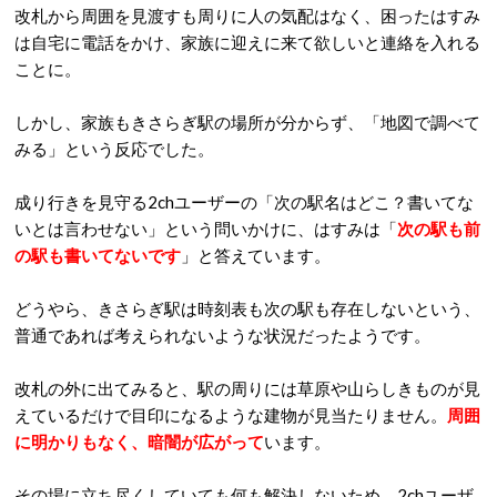
改札から周囲を見渡すも周りに人の気配はなく、困ったはすみ
は自宅に電話をかけ、家族に迎えに来て欲しいと連絡を入れる
ことに。
しかし、家族もきさらぎ駅の場所が分からず、「地図で調べて
みる」という反応でした。
成り行きを見守る2chユーザーの「次の駅名はどこ？書いてな
いとは言わせない」という問いかけに、はすみは「
次の駅も前
の駅も書いてないです
」と答えています。
どうやら、きさらぎ駅は時刻表も次の駅も存在しないという、
普通であれば考えられないような状況だったようです。
改札の外に出てみると、駅の周りには草原や山らしきものが見
えているだけで目印になるような建物が見当たりません。
周囲
に明かりもなく、暗闇が広がって
います。
その場に立ち尽くしていても何も解決しないため、2chユーザ