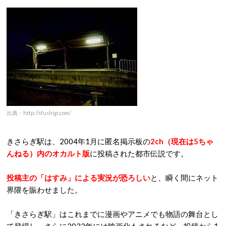
出典：http://sfushigi.com/
きさらぎ駅は、2004年1月に匿名掲示板の
2ch（現在は5ちゃ
んねる）内のオカルト版
に投稿された都市伝説です。
投稿主の「はすみ」による実況が恐ろしい
と、瞬く間にネット
界隈を賑わせました。
「きさらぎ駅」はこれまでに漫画やアニメでも物語の舞台とし