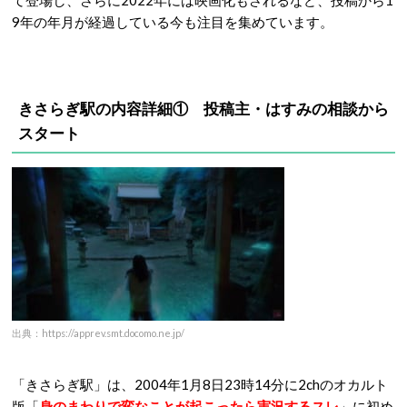
て登場し、さらに2022年には映画化もされるなど、投稿から1
9年の年月が経過している今も注目を集めています。
きさらぎ駅の内容詳細① 投稿主・はすみの相談から
スタート
出典：https://apprev.smt.docomo.ne.jp/
「きさらぎ駅」は、2004年1月8日23時14分に2chのオカルト
版「
身のまわりで変なことが起こったら実況するスレ
」に初め