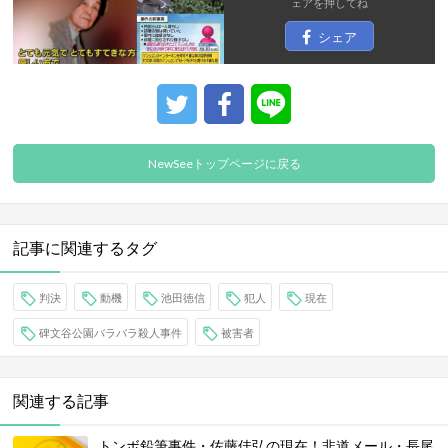
ェア
を押してね
シェア
NewSeeトップページに戻る
記事に関連するタグ
判決
動機
池田徳信
犯人
現在
碑文谷公園バラバラ殺人事件
被害者
関連する記事
トンボ鉛筆事件・佐藤佳弘の現在！非道メール・長尾