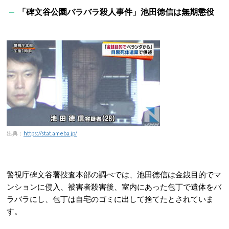
「碑文谷公園バラバラ殺人事件」池田徳信は無期懲役
出典：
https://stat.ameba.jp/
警視庁碑文谷署捜査本部の調べでは、
池田徳信は金銭目的でマ
ンションに侵入、被害者殺害後、室内にあった包丁で遺体をバ
ラバラにし、包丁は自宅のゴミに出して捨てたとされていま
す。