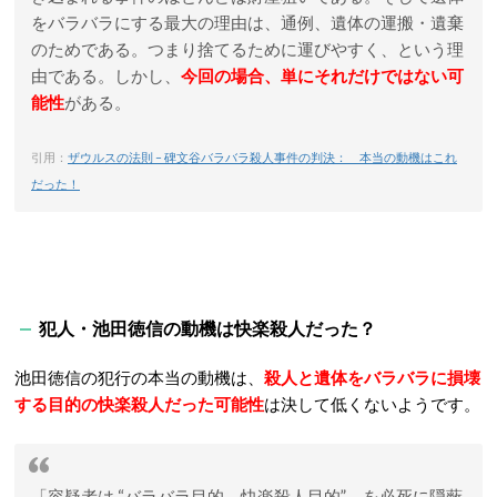
をバラバラにする最大の理由は、通例、遺体の運搬・遺棄
のためである。つまり捨てるために運びやすく、という理
由である。しかし、
今回の場合、単にそれだけではない可
能性
がある。
引用：
ザウルスの法則 – 碑文谷バラバラ殺人事件の判決： 本当の動機はこれ
だった！
犯人・池田徳信の動機は快楽殺人だった？
池田徳信の犯行の本当の動機は、
殺人と遺体をバラバラに損壊
する目的の快楽殺人だった可能性
は決して低くないようです。
「容疑者は “バラバラ目的、快楽殺人目的” を必死に隠蔽