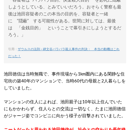
しようとしている、とみていいだろう。おそらく警察も最
後は池田容疑者のこの本当の目的を、容疑者と一緒
に “隠蔽” する可能性がある。世間に対しては、最後
は 「金銭目的」 ということで幕引きにしようとするだ
ろう。」
引用：
ザウルスの法則 – 碑文谷バラバラ殺人事件の判決： 本当の動機はこれ
だった！
池田徳信は当時無職で、事件現場から1km圏内にある閑静な住
宅街の築40年のマンションで、当時60代の母親と2人暮らしを
していました。
マンションの住人によれば、池田親子は10年以上住んでいた
にもかかわらず、住人らとの交流は一切なく、たまに池田徳信
がジャージ姿でコンビニに向かう様子が目撃されていました。
ニートだったと思われる池田徳信が、社会との交わりを長年絶