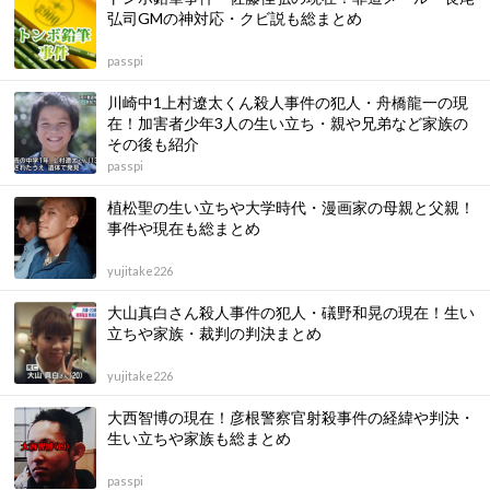
弘司GMの神対応・クビ説も総まとめ
passpi
川崎中1上村遼太くん殺人事件の犯人・舟橋龍一の現
在！加害者少年3人の生い立ち・親や兄弟など家族の
その後も紹介
passpi
植松聖の生い立ちや大学時代・漫画家の母親と父親！
事件や現在も総まとめ
yujitake226
大山真白さん殺人事件の犯人・礒野和晃の現在！生い
立ちや家族・裁判の判決まとめ
yujitake226
大西智博の現在！彦根警察官射殺事件の経緯や判決・
生い立ちや家族も総まとめ
passpi