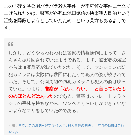
この「碑文谷公園バラバラ殺人事件」が不可解な事件に仕立て
上げられたのは、警察が必死に
池田徳信の快楽殺人目的という
証拠を隠蔽しようとしていたため、という見方もあるようで
す。
しかし、どうやらわれわれは警察の情報操作によって、さ
んざん振り回されていたようである。まず、被害者の浴室
からは血液反応が出ていたのだ。そして、マンションの防
犯カメラには実際には数回にわたって犯人の姿が残されて
いた。そして、公園周辺の防犯カメラにも犯人の姿は映っ
ていた。つまり、
警察が「ない、ない」 と言っていたも
ののほとんどはあった
のである。警察はストレートフラッ
シュの手札を持ちながら、ワンペアくらいしかできていな
いようなフリをしていたのである。
引用：
ザウルスの法則 – 碑文谷バラバラ殺人事件の判決： 本当の動機はこれ
だった！