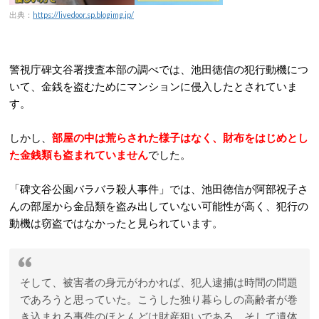
出典：
https://livedoor.sp.blogimg.jp/
警視庁碑文谷署捜査本部の調べでは、
池田徳信の犯行動機につ
いて、金銭を盗むためにマンションに侵入したとされていま
す。
しかし、
部屋の中は荒らされた様子はなく
、
財布をはじめとし
た金銭類も盗まれていません
でした。
「碑文谷公園バラバラ殺人事件」では、池田徳信が阿部祝子さ
んの部屋から金品類を盗み出していない可能性が高く、犯行の
動機は窃盗ではなかったと見られています。
そして、被害者の身元がわかれば、犯人逮捕は時間の問題
であろうと思っていた。こうした独り暮らしの高齢者が巻
き込まれる事件のほとんどは財産狙いである。そして遺体