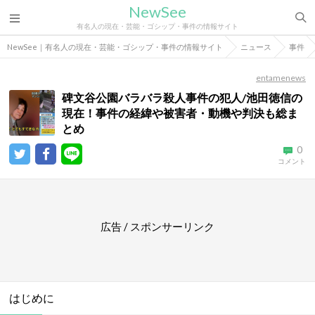
NewSee
有名人の現在・芸能・ゴシップ・事件の情報サイト
NewSee｜有名人の現在・芸能・ゴシップ・事件の情報サイト
ニュース
事件
entamenews
碑文谷公園バラバラ殺人事件の犯人/池田徳信の
現在！事件の経緯や被害者・動機や判決も総ま
とめ
0
コメント
広告 / スポンサーリンク
はじめに