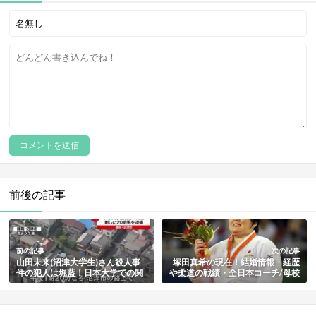
前後の記事
前の記事
次の記事
山田未来(沼津大学生)さん殺人事
塚田真希の現在！結婚情報・経歴
件の犯人は堀藍！日本大学での関
や柔道の戦績・全日本コーチ/母校
係・LINEのストーカー行為・裁判
の副監督など近況も総まとめ【ア
の判決など総まとめ
テネオリンピック金メダリスト】