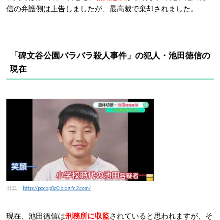
信の弁護側は上告しましたが、最高裁で棄却されました。
「碑文谷公園バラバラ殺人事件」の犯人・池田徳信の
現在
出典：
http://pocop0c0.blog.fc2.com/
現在、
池田徳信は
刑務所に収監
されていると思われますが、そ