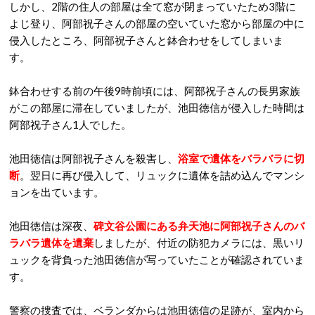
しかし、2階の住人の部屋は全て窓が閉まっていたため3階に
よじ登り、
阿部祝子さんの部屋の空いていた窓から部屋の中に
侵入したところ、阿部祝子さんと鉢合わせをしてしまいま
す。
鉢合わせする前の午後9時前頃には、阿部祝子さんの長男家族
がこの部屋に滞在していましたが、池田徳信が侵入した時間は
阿部祝子さん1人でした。
池田徳信は阿部祝子さんを殺害し、
浴室で遺体をバラバラに切
断
。翌日に再び侵入して、リュックに遺体を詰め込んでマンシ
ョンを出ています。
池田徳信は深夜、
碑文谷公園にある弁天池に阿部祝子さんのバ
ラバラ遺体を遺棄
しましたが、
付近の防犯カメラには、黒いリ
ュックを背負った池田徳信が写っていたことが確認されていま
す。
警察の捜査では、ベランダからは池田徳信の足跡が、室内から