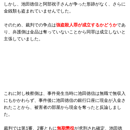
しかし、
池田徳信と阿部祝子さんが争った形跡がなく、さらに
金銭類も盗まれていませんでした。
そのため、裁判での争点は
強盗殺人罪が成立するかどうか
であ
り、弁護側は金品は奪っていないことから同罪は成立しないと
主張していました。
これに対し検察側は、事件発生当時に
池田徳信は無職で無収入
にもかかわらず、事件後に池田徳信の銀行口座に現金が入金さ
れたことから、被害者の部屋から現金を奪ったと反論しまし
た。
裁判では第1審、2審ともに
無期懲役
が求刑され確定、
池田徳