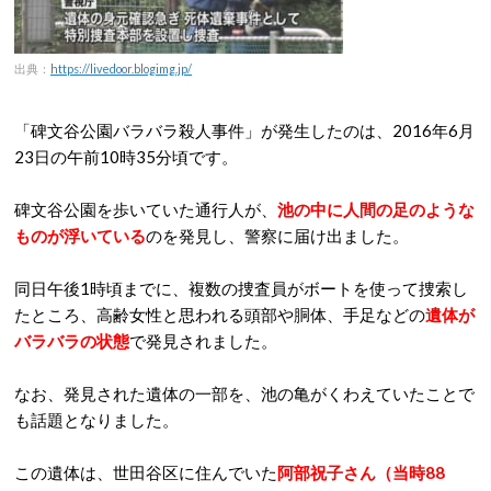
出典：
https://livedoor.blogimg.jp/
「碑文谷公園バラバラ殺人事件」が発生したのは、2016年6月
23日の午前10時35分頃です。
碑文谷公園を歩いていた通行人が、
池の中に人間の足のような
ものが浮いている
のを発見し、警察に届け出ました。
同日午後1時頃までに、複数の捜査員がボートを使って捜索し
たところ、高齢女性と思われる頭部や胴体、手足などの
遺体が
バラバラの状態
で発見されました。
なお、発見された遺体の一部を、池の亀がくわえていたことで
も話題となりました。
この遺体は、世田谷区に住んでいた
阿部祝子さん（当時88