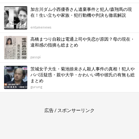
加古川ダム小西優香さん遺棄事件と犯人/森翔馬の現
在！生い立ちや家族・犯行動機や判決も徹底解説
entamenews
高橋まつり自殺は電通上司や失恋が原因？母の現在・
違和感の指摘も総まとめ
passpi
茨城女子大生・菊池捺未さん殺人事件の真相！犯人や
パパ活疑惑・親や大学・かわいい噂や彼氏の有無も総
まとめ
gurung
広告 / スポンサーリンク