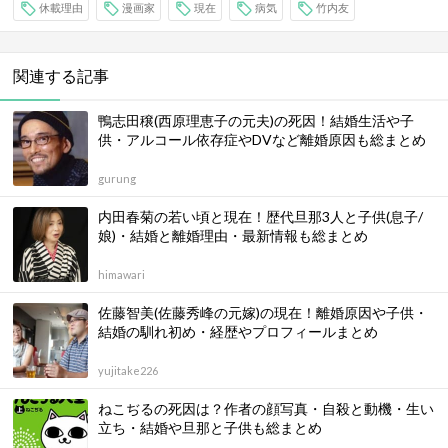
休載理由
漫画家
現在
病気
竹内友
関連する記事
鴨志田穣(西原理恵子の元夫)の死因！結婚生活や子
供・アルコール依存症やDVなど離婚原因も総まとめ
gurung
内田春菊の若い頃と現在！歴代旦那3人と子供(息子/
娘)・結婚と離婚理由・最新情報も総まとめ
himawari
佐藤智美(佐藤秀峰の元嫁)の現在！離婚原因や子供・
結婚の馴れ初め・経歴やプロフィールまとめ
yujitake226
ねこぢるの死因は？作者の顔写真・自殺と動機・生い
立ち・結婚や旦那と子供も総まとめ