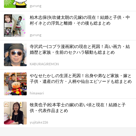
gurung
柏木志保(矢吹健太朗の元嫁)の現在！結婚と子供・中
村イネとの浮気と離婚・その後も総まとめ
gurung
寺沢武一(コブラ漫画家)の現在と死因！高い画力・結
婚歴と家族・生前のセクハラ騒動も総まとめ
KABURAGIREMON
やなせたかしの生涯と死因！出身や弟など家族・嫁と
子供・遺産の行方・人柄や仙台エピソードも総まとめ
himawari
牧美也子(松本零士の嫁)の若い頃と現在！結婚と子
供・代表作品まとめ
yujitake226