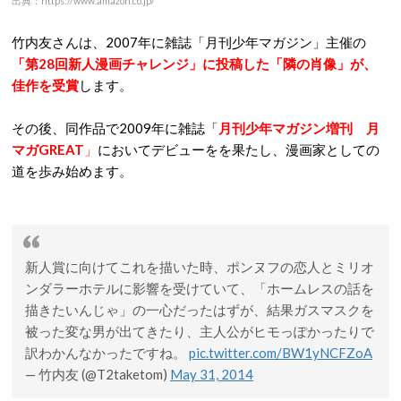
出典：https://www.amazon.co.jp/
竹内友さんは、2007年に雑誌「月刊少年マガジン」主催の
「第28回新人漫画チャレンジ」に投稿した「隣の肖像」が、
佳作を受賞
します。
その後、同作品で2009年に雑誌「
月刊少年マガジン増刊 月
マガGREAT
」
においてデビューをを果たし、漫画家としての
道を歩み始めます。
新人賞に向けてこれを描いた時、ポンヌフの恋人とミリオ
ンダラーホテルに影響を受けていて、「ホームレスの話を
描きたいんじゃ」の一心だったはずが、結果ガスマスクを
被った変な男が出てきたり、主人公がヒモっぽかったりで
訳わかんなかったですね。
pic.twitter.com/BW1yNCFZoA
— 竹内友 (@T2taketom)
May 31, 2014