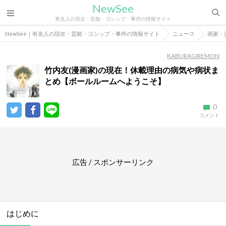
NewSee
有名人の現在・芸能・ゴシップ・事件の情報サイト
NewSee｜有名人の現在・芸能・ゴシップ・事件の情報サイト
ニュース
画家・
KABURAGIREMON
竹内友(漫画家)の現在！休載理由の病気や病状ま
とめ【ボールルームへようこそ】
0
コメント
広告 / スポンサーリンク
はじめに