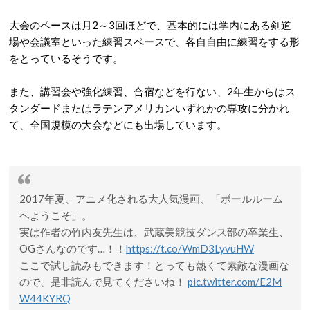
大会のペースは月2～3回ほどで、基本的には学内にある剣道
場や会議室といった練習スペースで、各自自由に練習をする形
をとっているそうです。
また、講習会や強化練習、合宿などを行ない、2年生からはス
タンダードまたはラテンアメリカンいずれかの専攻に分かれ
て、全国規模の大会などにも出場しています。
2017年夏、アニメ化される大人気漫画、「ボールルーム
ヘようこそ」。
実は作者の竹内友先生は、武蔵美競技ダンス部の卒業生、
OGさんなのです…！！
https://t.co/WmD3LyvuHW
ここで試し読みもできます！とっても熱くて素敵な漫画な
ので、是非読んで見てくださいね！
pic.twitter.com/E2M
W44KYRQ