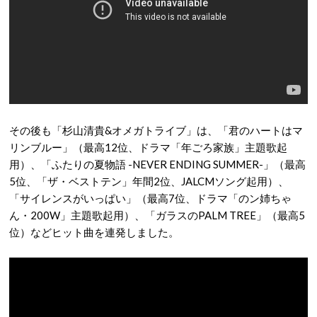
その後も「杉山清貴&オメガトライブ」は、「君のハートはマ
リンブルー」（最高12位、ドラマ「年ごろ家族」主題歌起
用）、「ふたりの夏物語 -NEVER ENDING SUMMER-」（最高
5位、「ザ・ベストテン」年間2位、JALCMソング起用）、
「サイレンスがいっぱい」（最高7位、ドラマ「のン姉ちゃ
ん・200W」主題歌起用）、「ガラスのPALM TREE」（最高5
位）などヒット曲を連発しました。