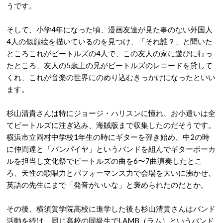
うです。
そして、小学4年になった頃、漫画友達が見た事のない外国人
4人の似顔絵を描いているのを見つけ、「それ誰？」と聞いた
ところこれがビートルズの4人で、この友人の家に遊びに行っ
たところ、友人の5歳上の兄がビートルズのレコードを貸して
くれ、これが音楽の世界にのめり込むきっかけになったといい
ます。
杉山清貴さんは特にジョージ・ハリスンに憧れ、お小遣いは全
てビートルズに注ぎ込み、海賊版まで収集したのだそうです。
横浜市立岡村中学校1年生の時にギターを弾き始め、中2の時
に仲間達と「バンパイヤ」というバンドを組んでギターボーカ
ルを担当し文化祭でビートルズの曲を6〜7曲演奏したとこ
ろ、天性の歌唱力とパフォーマンス力で会場を大いに沸かせ、
英語の先生にまで「発音がいいな」と褒められたのだとか。
その後、横須賀学院高校に進学した後も杉山清貴さんはバンド
活動を続け、同じ高校の同級生でLAMB（ラム）というバンド