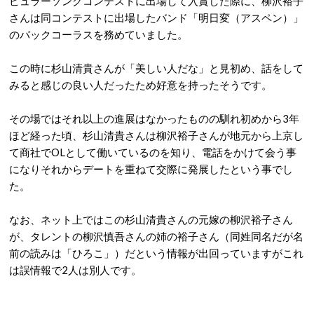
ピュラーソングコンテストに出場して入賞した際に、柳沢裕子
さんは同コンテストに出場したバンド「明日変（アスペン）」
のバックコーラスを務めていました。
この時に杉山清貴さんが「美しい人だな」と見初め、話をして
みると感じの良い人だったため好意を持ったそうです。
その場ではそれ以上の進展はなかったものの馴れ初めから3年
ほど経った頃、杉山清貴さんは柳沢裕子さんが地元から上京し
て商社でOLとして働いているのを知り、電話をかけて会う事
になりそれからデートを重ねて交際に発展したという事でし
た。
なお、ネット上ではこの杉山清貴さんの元嫁の柳沢裕子さん
が、タレントの柳沢慎吾さんの姉の裕子さん（同姓同名だが名
前の読みは「ひろこ」）だという情報が出回っていますがこれ
は誤情報で2人は別人です。