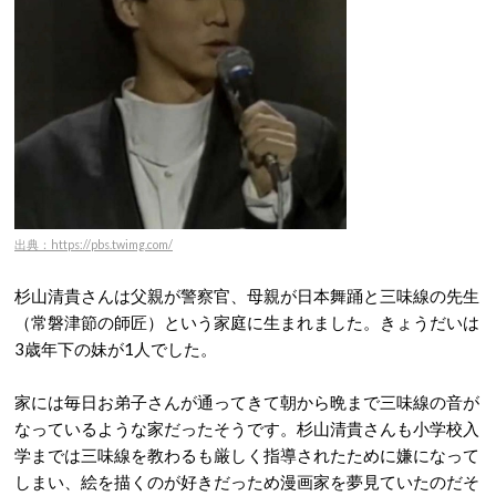
出典：https://pbs.twimg.com/
杉山清貴さんは父親が警察官、母親が日本舞踊と三味線の先生
（常磐津節の師匠）という家庭に生まれました。きょうだいは
3歳年下の妹が1人でした。
家には毎日お弟子さんが通ってきて朝から晩まで三味線の音が
なっているような家だったそうです。杉山清貴さんも小学校入
学までは三味線を教わるも厳しく指導されたために嫌になって
しまい、絵を描くのが好きだっため漫画家を夢見ていたのだそ