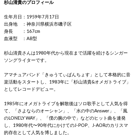
杉山清貴のプロフィール
生年月日：1959年7月17日
出身地 ：神奈川県横浜市磯子区
身長 ：167cm
血液型 ：AB型
杉山清貴さんは1980年代から現在まで活躍を続けるシンガー
ソングライターです。
アマチュアバンド「きゅうてぃぱんちょす」として本格的に音
楽活動をスタートし、1983年に「杉山清貴&オメガトライブ」
としてレコードデビュー。
1985年にオメガトライブを解散後はソロ歌手として人気を得
て、「さよならのオーシャン」、「水の中のAnswer」、「風
のLONELY WAY」、「僕の腕の中で」などのヒット曲を連発
し、1980年代〜90年代にかけてのJ-POP、J-AORのカリスマ
的存在として人気を博しました。