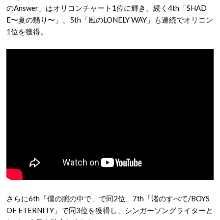
のAnswer」はオリコンチャート1位に輝き、続く4th「SHAD
E〜夏の翳り〜」、5th「風のLONELY WAY」も連続でオリコン
1位を獲得。
さらに6th「僕の腕の中で」で同2位、7th「渚のすべて/BOYS
OF ETERNITY」で同3位を獲得し、シンガーソングライターと