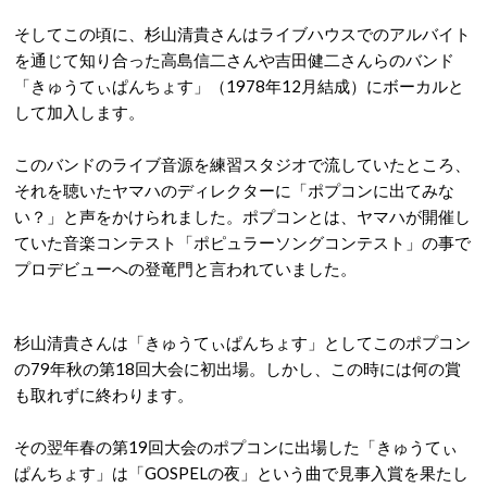
そしてこの頃に、杉山清貴さんはライブハウスでのアルバイト
を通じて知り合った高島信二さんや吉田健二さんらのバンド
「きゅうてぃぱんちょす」（1978年12月結成）にボーカルと
して加入します。
このバンドのライブ音源を練習スタジオで流していたところ、
それを聴いたヤマハのディレクターに「ポプコンに出てみな
い？」と声をかけられました。ポプコンとは、ヤマハが開催し
ていた音楽コンテスト「ポピュラーソングコンテスト」の事で
プロデビューへの登竜門と言われていました。
杉山清貴さんは「きゅうてぃぱんちょす」としてこのポプコン
の79年秋の第18回大会に初出場。しかし、この時には何の賞
も取れずに終わります。
その翌年春の第19回大会のポプコンに出場した「きゅうてぃ
ぱんちょす」は「GOSPELの夜」という曲で見事入賞を果たし