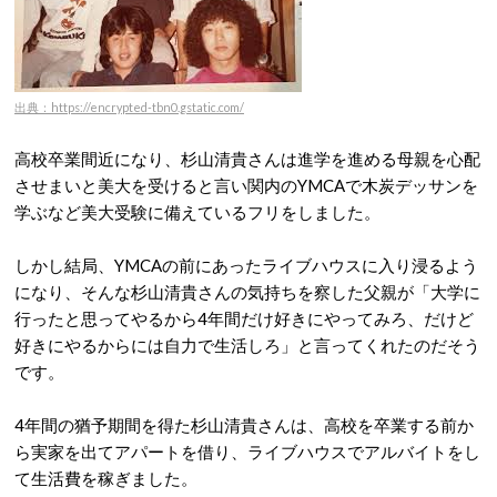
出典：https://encrypted-tbn0.gstatic.com/
高校卒業間近になり、杉山清貴さんは進学を進める母親を心配
させまいと美大を受けると言い関内のYMCAで木炭デッサンを
学ぶなど美大受験に備えているフリをしました。
しかし結局、YMCAの前にあったライブハウスに入り浸るよう
になり、そんな杉山清貴さんの気持ちを察した父親が「大学に
行ったと思ってやるから4年間だけ好きにやってみろ、だけど
好きにやるからには自力で生活しろ」と言ってくれたのだそう
です。
4年間の猶予期間を得た杉山清貴さんは、高校を卒業する前か
ら実家を出てアパートを借り、ライブハウスでアルバイトをし
て生活費を稼ぎました。