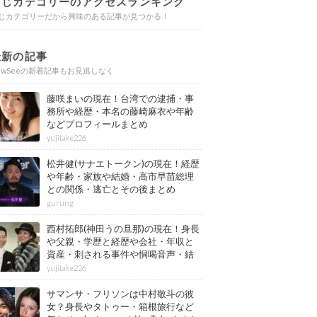
同じカテゴリーのアクセスランキング
じカテゴリーだから興味のある記事が見つかる！
最新の記事
ewSeeの新着記事もお見逃しなく
藤咲まいの現在！台湾での逮捕・事
務所や経歴・本名の藤崎麻衣や年齢
などプロフィールまとめ
yujitake226
松井健(サナエトークン)の現在！経歴
や年齢・家族や結婚・高市早苗総理
との関係・逃亡とその後まとめ
gurung
西村拓郎(神田うの旦那)の現在！身長
や父親・学歴と経歴や会社・年収と
資産・刺される事件や恫喝音声・結
婚と子供や自宅・脳梗塞の病気もま
yujitake226
とめ
サマンサ・フリソンは中村敬斗の彼
女？身長やタトゥー・箱根旅行など