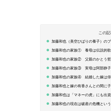
この記
加藤和也（美空ひばりの養子）のプ
加藤和也の家族① 養母は伝説的歌
加藤和也の家族② 父親のかとう哲
加藤和也の家族③ 実母は阿部静子
加藤和也の家族④ 結婚した嫁は俳
加藤和也と嫁の有香さんとの間に子
加藤和也は「マネーの虎」にも出資
加藤和也の現在は破産の危機という