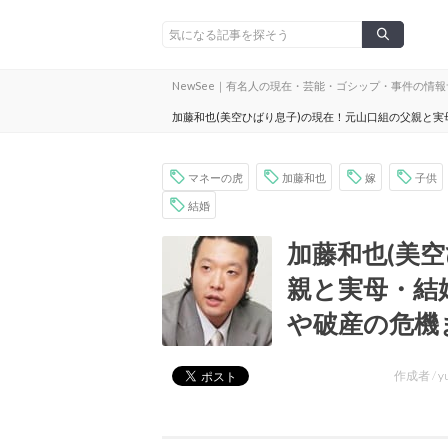
NewSee｜有名人の現在・芸能・ゴシップ・事件の情
加藤和也(美空ひばり息子)の現在！元山口組の父親と
マネーの虎
加藤和也
嫁
子供
結婚
加藤和也(美
親と実母・結
や破産の危機
作成者 /
y