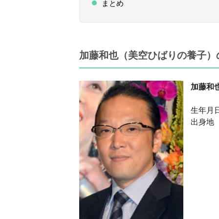
まとめ
加藤和也（美空ひばりの養子）
加藤和
生年月日
出身地