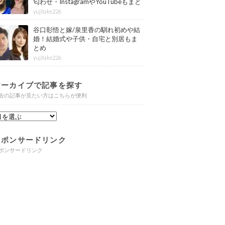
匂わせ・InstagramやYouTubeもまと
め
yujitake226
谷口彰悟と嫁/泉里香の馴れ初めや結
婚！結婚式や子供・自宅と別居もま
とめ
yujitake226
アーカイブで記事を探す
去の記事が見たい方はこちらが便利
スポンサードリンク
ポンサードリンク