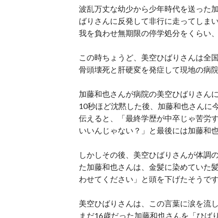
波乱万丈な幼少から少年時代を送った
ばりさんに反発して非行に走ってしまい
我を負わせ無期限の停学処分をくらい
この時ちょうど、美空ひばりさんは全
骨頭壊死と肝硬変を発症して現地の病
加藤和也さんが病院の美空ひばりさん
10秒ほど沈黙した後、加藤和也さんに
伝えると、「最終学歴が中卒じゃ苦労
いいんじゃない？」と最後には加藤和
しかしその後、美空ひばりさんが体調
た加藤和也さんは、金髪に染めていた
わせてください」と頭を下げたそうで
美空ひばりさんは、この言葉に涙を流
まだ16歳だった加藤和也さんを「ひば