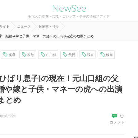
NewSee
有名人の現在・芸能・ゴシップ・事件の情報メディア
報サイト
ニュース
起業家・社長
実母・結婚や嫁と子供・マネーの虎への出演や破産の危機まとめ
実母
家族
山口組
父親
現在
破産
空ひばり息子)の現在！元山口組の父
婚や嫁と子供・マネーの虎への出演
まとめ
0
ujitake226
コメント