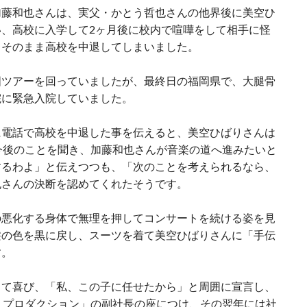
加藤和也さんは、実父・かとう哲也さんの他界後に美空ひ
、高校に入学して2ヶ月後に校内で喧嘩をして相手に怪
、そのまま高校を中退してしまいました。
国ツアーを回っていましたが、最終日の福岡県で、大腿骨
院に緊急入院していました。
に電話で高校を中退した事を伝えると、美空ひばりさんは
今後のことを聞き、加藤和也さんが音楽の道へ進みたいと
するわよ」と伝えつつも、「次のことを考えられるなら、
也さんの決断を認めてくれたそうです。
の悪化する身体で無理を押してコンサートを続ける姿を見
髪の色を黒に戻し、スーツを着て美空ひばりさんに「手伝
す。
して喜び、「私、この子に任せたから」と周囲に宣言し、
りプロダクション」の副社長の座につけ、その翌年には社