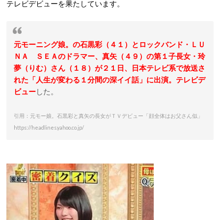
テレビデビューを果たしています。
元モーニング娘。の石黒彩（４１）とロックバンド・ＬＵ
ＮＡ ＳＥＡのドラマー、真矢（４９）の第１子長女・玲
夢（りむ）さん（１８）が２１日、日本テレビ系で放送さ
れた「人生が変わる１分間の深イイ話」に出演。テレビデ
ビュー
した。
引用：元モー娘。石黒彩と真矢の長女がＴＶデビュー「顔全体はお父さん似」
https://headlines.yahoo.co.jp/