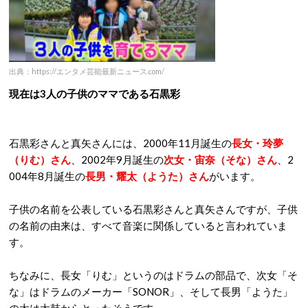
出典：https://エンタメ芸能最新ニュース.com/
現在は3人の子供のママである石黒彩
石黒彩さんと真矢さんには、2000年11月誕生の
長女・玲夢
（りむ）さん
、2002年9月誕生の
次女・宙奈（そな）さん
、2
004年8月誕生の
長男・耀太（ようた）さん
がいます。
子供の名前を公表している石黒彩さんと真矢さんですが、子供
の名前の由来は、すべて音楽に関係していると言われていま
す。
ちなみに、長女「りむ」というのはドラムの部品で、次女「そ
な」はドラムのメーカー「SONOR」、そして長男「ようた」