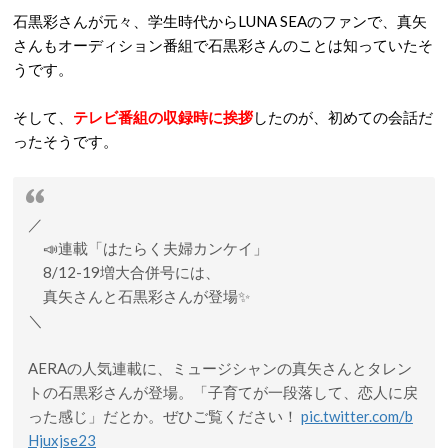
石黒彩さんが元々、学生時代からLUNA SEAのファンで、真矢
さんもオーディション番組で石黒彩さんのことは知っていたそ
うです。
そして、
テレビ番組の収録時に挨拶
したのが、初めての会話だ
ったそうです。
／
📣連載「はたらく夫婦カンケイ」
8/12-19増大合併号には、
真矢さんと石黒彩さんが登場✨
＼
AERAの人気連載に、ミュージシャンの真矢さんとタレン
トの石黒彩さんが登場。「子育てが一段落して、恋人に戻
った感じ」だとか。ぜひご覧ください！
pic.twitter.com/b
Hjuxjse23