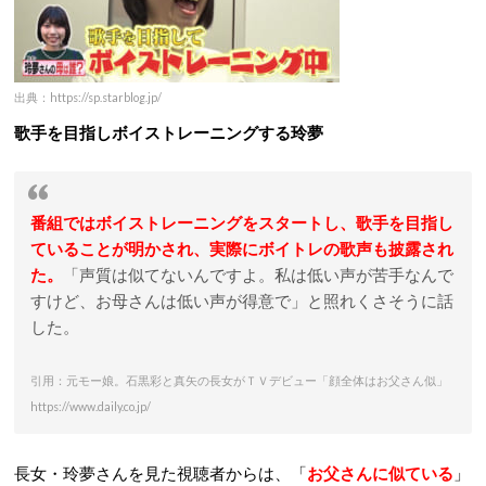
出典：https://sp.starblog.jp/
歌手を目指しボイストレーニングする玲夢
番組ではボイストレーニングをスタートし、歌手を目指し
ていることが明かされ、実際にボイトレの歌声も披露され
た。
「声質は似てないんですよ。私は低い声が苦手なんで
すけど、お母さんは低い声が得意で」と照れくさそうに話
した。
引用：元モー娘。石黒彩と真矢の長女がＴＶデビュー「顔全体はお父さん似」
https://www.daily.co.jp/
長女・玲夢さんを見た視聴者からは、「
お父さんに似ている
」