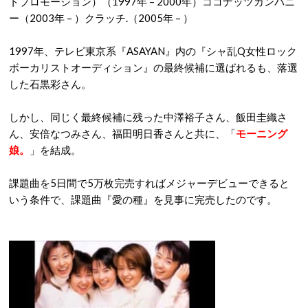
トプロモーション）（1997年 – 2000年）ココナッツカンパニ
ー（2003年 – ）クラッチ.（2005年 – ）
1997年、テレビ東京系『ASAYAN』内の『シャ乱Q女性ロック
ボーカリストオーディション』の最終候補に選ばれるも、落選
した石黒彩さん。
しかし、同じく最終候補に残った中澤裕子さん、飯田圭織さ
ん、安倍なつみさん、福田明日香さんと共に、「
モーニング
娘。
」を結成。
課題曲を5日間で5万枚完売すればメジャーデビューできると
いう条件で、課題曲『愛の種』を見事に完売したのです。