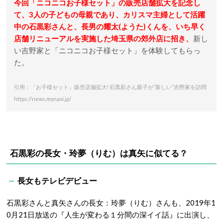
今回「ニコニコお子様セット」の販売店舗拡大を記念し
て、3人の子どもの母親であり、カリスマ主婦として活躍
中の石黒彩さんと、長男の耀太(ようた)くんを、いち早く
店舗リニューアルを実施した埼玉県の郊外店に招き、
新し
い吉野家と「ニコニコお子様セット」を体験してもらっ
た。
引用：「お子様セット」販売店舗拡大! 石黒彩さん親子が“新しい”吉野家を訪問
https://news.mynavi.jp/
石黒彩の長女・玲夢（りむ）は真矢に似てる？
長女もテレビデビュー
石黒彩さんと真矢さんの長女：玲夢（りむ）さんも、2019年1
0月21日放送の『人生が変わる１分間の深イイ話』に出演し、