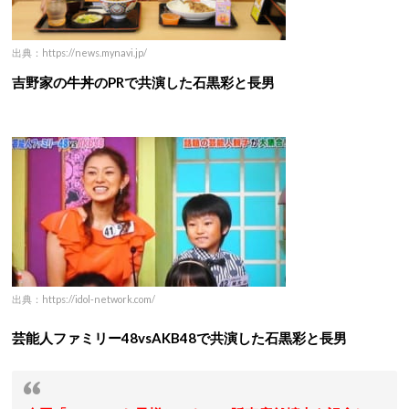
出典：https://news.mynavi.jp/
吉野家の牛丼のPRで共演した石黒彩と長男
出典：https://idol-network.com/
芸能人ファミリー48vsAKB48で共演した
石黒彩と長男