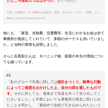
たところ低収入ではなかった
、というのだ。
引用：石黒彩の「モー娘時代は低収入」発言 本人がソッコウ、「謝罪」した
事情とは https://www.j-cast.com/
他にも、「家賃、光熱費、交通費等、生活にかかるお金は全て
事務所が負担してくれていて、多額のボーナスも頂いていまし
た」と当時の実情を説明しました。
さらに石黒彩さんは、モーニング娘。脱退の本当の理由につい
ても綴っています。
「私のグループ卒業に関しては
彼氏をつくり、軽率な行動
によってご迷惑をおかけした上、自分の我を通したもので
す。
それに対しても、最後まで花道を作って送り出してく
ださいました」と卒業においても事務所の厚意に助けられ
たことを明かし、「番組内で金銭で引き止められたという