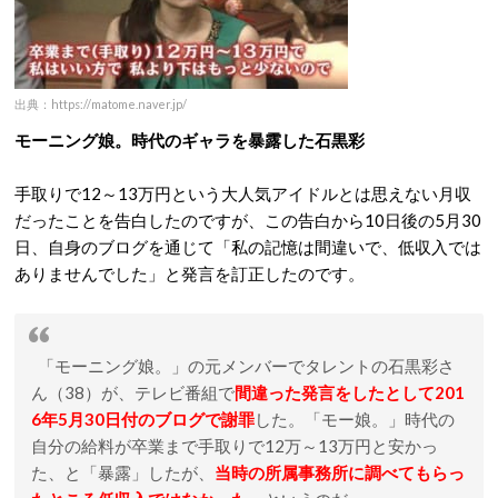
出典：https://matome.naver.jp/
モーニング娘。時代のギャラを暴露した石黒彩
手取りで12～13万円という大人気アイドルとは思えない月収
だったことを告白したのですが、この告白から10日後の5月30
日、自身のブログを通じて「私の記憶は間違いで、低収入では
ありませんでした」と発言を訂正したのです。
「モーニング娘。」の元メンバーでタレントの石黒彩さ
ん（38）が、テレビ番組で
間違った発言をしたとして201
6年5月30日付のブログで謝罪
した。「モー娘。」時代の
自分の給料が卒業まで手取りで12万～13万円と安かっ
た、と「暴露」したが、
当時の所属事務所に調べてもらっ