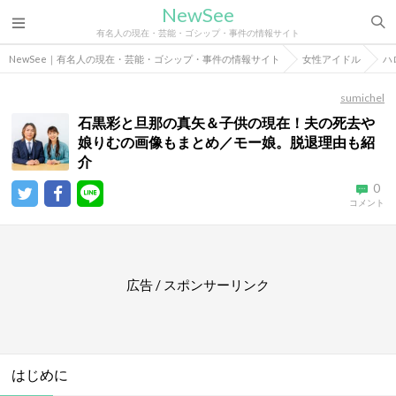
NewSee
有名人の現在・芸能・ゴシップ・事件の情報サイト
NewSee｜有名人の現在・芸能・ゴシップ・事件の情報サイト
女性アイドル
ハ
sumichel
石黒彩と旦那の真矢＆子供の現在！夫の死去や
娘りむの画像もまとめ／モー娘。脱退理由も紹
介
0
コメント
広告 / スポンサーリンク
はじめに