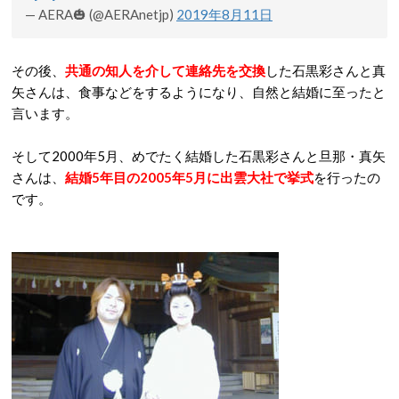
— AERA🎃 (@AERAnetjp)
2019年8月11日
その後、
共通の知人を介して連絡先を交換
した石黒彩さんと真
矢さんは、食事などをするようになり、自然と結婚に至ったと
言います。
そして2000年5月、めでたく結婚した石黒彩さんと旦那・真矢
さんは、
結婚5年目の2005年5月に出雲大社で挙式
を行ったの
です。