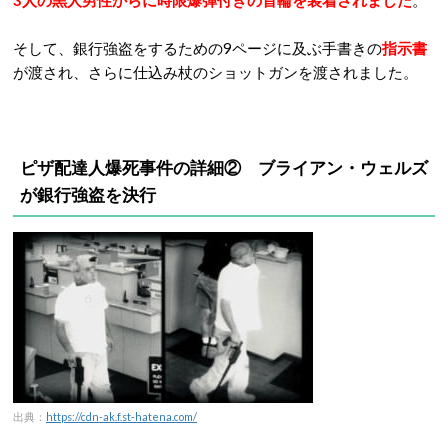
3人の黒人男性からに時限爆弾付きの首輪を装着されました
。
そして、銀行強盗をするための9ページに及ぶ手書きの
指示書
が渡され、さらに仕込み杖のショットガンを渡されました。
ピザ配達人爆死事件の詳細②
ブライアン・ウェルズ
が銀行強盗を決行
出典：
https://cdn-ak.f.st-hatena.com/