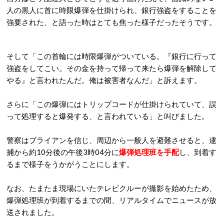
人の黒人に首に時限爆弾を仕掛けられ、銀行強盗をすることを
強要された、と語った時はとても焦った様子だったそうです。
そして「この首輪には時限爆弾がついている。『銀行に行って
強盗をしてこい。その金を持って帰って来たら爆弾を解除して
やる』と言われたんだ。俺は被害者なんだ」と訴えます。
さらに「この爆弾にはトリップコードが仕掛けられていて、誤
って処理すると爆発する、と言われている」と叫びました。
警察はブライアンを信じ、周辺から一般人を避難させると、逮
捕から約10分後の午後3時04分に
爆弾処理班を手配
し、到着す
るまで様子をうかがうことにします。
なお、たまたま現場にいたテレビクルーが撮影を始めたため、
爆弾処理班が到着するまでの間、リアルタイムでニュースが放
送されました。