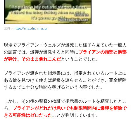
出典：
https://img.cdn.nimg.jp/
現場でブライアン・ウェルズが爆死した様子を見ていた一般人
の証言では、爆弾が爆発すると同時に
ブライアンの頭部と胸部
が砕け、そのまま倒れこんだ
ということでした。
ブライアンが渡された指示書には、指定されているルート上に
ある鍵を見つけて使えば起爆を遅らせることができ、完全解除
するまでに十分な時間を稼げるという内容でした。
しかし、その後の警察の検証で指示書のルートを精査したとこ
ろ、
ブライアンがどれだけ急いでも制限時間内に爆弾を解除で
きる可能性はゼロだった
ことが判明しています。