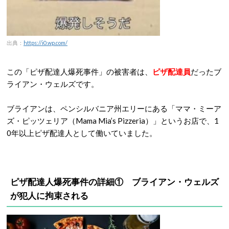
出典：
https://i0.wp.com/
この「ピザ配達人爆死事件」の被害者は、
ピザ配達員
だったブ
ライアン・ウェルズです。
ブライアンは、ペンシルバニア州エリーにある「ママ・ミーア
ズ・ピッツェリア（Mama Mia’s Pizzeria）」というお店で、1
0年以上ピザ配達人として働いていました。
ピザ配達人爆死事件の詳細①
ブライアン・ウェルズ
が犯人に拘束される