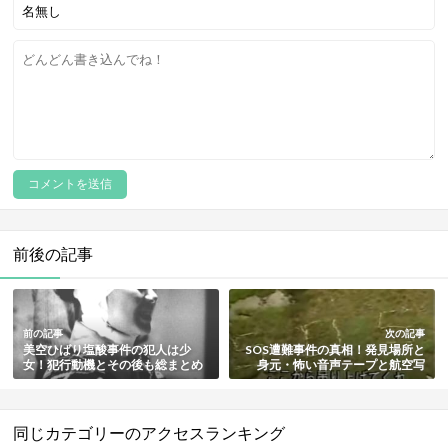
前後の記事
前の記事
次の記事
美空ひばり塩酸事件の犯人は少
SOS遭難事件の真相！発見場所と
女！犯行動機とその後も総まとめ
身元・怖い音声テープと航空写
真・同僚の証言やなんJの反応も徹
底紹介
同じカテゴリーのアクセスランキング