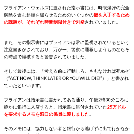
ブライアン・ウェルズに渡された指示書には、時限爆弾の完全
解除を含む起爆を遅らせるためのいくつかの
鍵を入手するため
の課題が、それぞれ時間制限付きで列挙
されていました。
また、その指示書にはブライアンは常に監視されているという
注意書きがされており、万が一、警察に通報しようものならそ
の時点で爆破すると警告されていました。
そして最後には、「考える前に行動しろ、さもなければ死ぬぞ
（”ACT NOW, THINK LATER OR YOU WILL DIE!”）」と書かれ
ていたといいます。
ブライアンは指示書に書かれてある通り、午後2時30分ごろに
静かに銀行に入店すると、指示書に添付されていた
25万ドル
を要求するメモを窓口の係員に渡しました
。
そのメモには、協力しない者と銀行から逃げずに出て行かなか