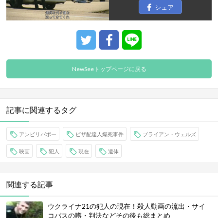
シェア
NewSeeトップページに戻る
記事に関連するタグ
アンビリバボー
ピザ配達人爆死事件
ブライアン・ウェルズ
映画
犯人
現在
遺体
関連する記事
ウクライナ21の犯人の現在！殺人動画の流出・サイ
コパスの噂・判決などその後も総まとめ