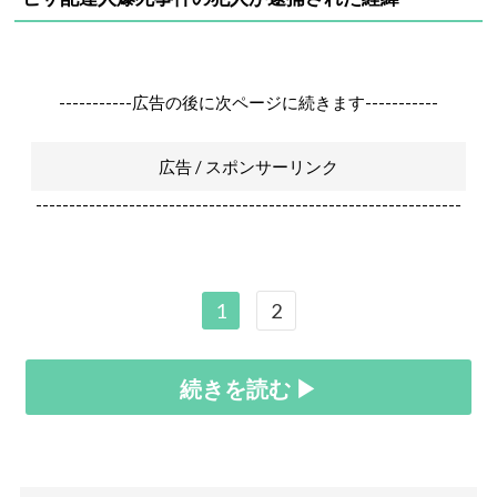
-----------広告の後に次ページに続きます-----------
広告 / スポンサーリンク
----------------------------------------------------------------
1
2
続きを読む ▶