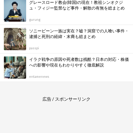
グレースロード教会(韓国)の現在！教祖シンオクジ
ュ・フィジー監禁など事件・解散の有無を総まとめ
gurung
ソニービーン一族は実在？嘘？洞窟での人喰い事件・
逮捕と死刑の経緯・末裔も総まとめ
passpi
イラク戦争の原因や死者数は残酷？日本の対応・株価
への影響や現在もわかりやすく徹底解説
entamenews
広告 / スポンサーリンク