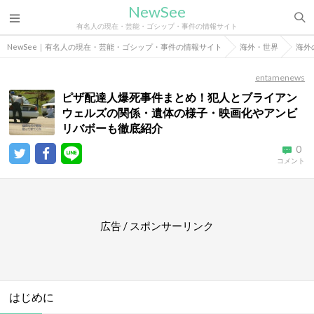
NewSee
有名人の現在・芸能・ゴシップ・事件の情報サイト
NewSee｜有名人の現在・芸能・ゴシップ・事件の情報サイト
海外・世界
海外
entamenews
ピザ配達人爆死事件まとめ！犯人とブライアン
ウェルズの関係・遺体の様子・映画化やアンビ
リバボーも徹底紹介
0
コメント
広告 / スポンサーリンク
はじめに