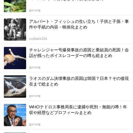
gurung
アルバート・フィッシュの生い立ち！子供と子孫・事
件や手紙の内容・映画化まとめ
yujitake226
チャレンジャー号爆発事故の原因と乗組員の死因！会
話が残ったボイスレコーダーの噂も総まとめ
gurung
ラオスのダム決壊事故の原因は韓国？日本？その後現
在まで総まとめ
gurung
WHOテドロス事務局長に逮捕や死刑・無能の噂！年
収や経歴などプロフィールまとめ
gurung