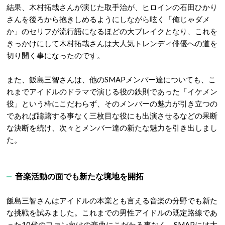
結果、木村拓哉さんが演じた取手治が、ヒロインの石田ひかり
さんを後ろから抱きしめるようにしながら呟く「俺じゃダメ
か」のセリフが流行語になるほどの大ブレイクとなり、これを
きっかけにして木村拓哉さんは大人気トレンディ俳優への道を
切り開く事になったのです。
また、飯島三智さんは、他のSMAPメンバー達についても、こ
れまでアイドルのドラマで演じる役の鉄則であった「イケメン
役」という枠にこだわらず、そのメンバーの魅力が引き立つの
であれば躊躇する事なく三枚目な役にも出演させるなどの果断
な決断を続け、次々とメンバー達の新たな魅力を引き出しまし
た。
音楽活動の面でも新たな境地を開拓
飯島三智さんはアイドルの本業とも言える音楽の分野でも新た
な挑戦を試みました。これまでの男性アイドルの既定路線であ
った10代のファン向けの楽曲にこだわる事なく、SMAPには大