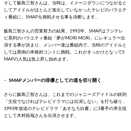
そして飯島三智さんは、当時は、イメージダウンにつながると
してアイドルがほとんど進出していなかったテレビのバラエテ
ィ番組に、SMAPを挑戦させる事を決断します。
飯島三智さんの営業努力の結果、1992年、SMAPはフジテレ
ビ系列のバラエティ番組「夢がMORI MORI」にレギュラー出
演する事が決まり、メンバー達は番組内で、当時のアイドルと
しては異例の本格的コントに挑戦。これがきっかけとなってS
MAPの人気は急上昇し始めます。
SMAPメンバーの俳優としての道を切り開く
さらに飯島三智さんは、これまでのジャニーズアイドルの鉄則
「主役でなければテレビドラマには出演しない」を打ち破り、
1993年放送のテレビドラマ「あすなろ白書」に3番手の準主役
として木村拓哉さんを出演させます。