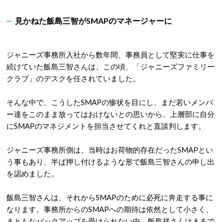
見かねた飯島三智がSMAPのマネージャーに
ジャニーズ事務所入社から数年間、事務員として堅実に仕事を
続けていた飯島三智さんは、この頃、「ジャニーズファミリー
クラブ」のデスクを任されていました。
そんな中で、こうしたSMAPの惨状を目にし、まだ若いメンバ
ー達をこのまま放ってはおけないとの思いから、上層部に自分
にSMAPのマネジメントを担当させてくれと直談判します。
ジャニーズ事務所側は、当時はお荷物的存在だったSMAPとい
う事もあり、半ば押し付けるような形で飯島三智さんの申し出
を認めました。
飯島三智さんは、それからSMAPのために必死に奔走する事に
なります。事務所からのSMAPへの期待は依然として小さく、
まともなバックアップを受けられない中、飯島祥さんはまるで