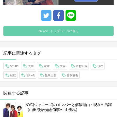
NewSeeトップページに戻る
記事に関連するタグ
SMAP
大学
家族
文春
木村拓哉
現在
経歴
若い頃
飯島三智
香取慎吾
関連する記事
NYC(ジャニーズ)のメンバーと解散理由・現在の活躍
【山田涼介/知念侑李/中山優馬】