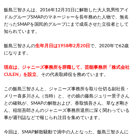
飯島三智さんは、2016年12月31日に解散した大人気男性アイ
ドルグループSMAPのマネージャーを長年務めた人物で、無名
だったSMAPを国民的グループにまで成長させた立役者として
知られています。
飯島三智さんの
生年月日は1958年2月20日
で、2020年で62歳
になります。
現在は、ジャニーズ事務所を辞職して、芸能事務所「株式会社
CULEN」を設立
、その代表取締役を務めています。
この飯島三智さんと、ジャニーズ事務所を取り仕切る副社長・
メリー喜多川さん（当時）と、その娘の藤島ジュリー景子さん
との確執が、SMAPの解散および、香取慎吾さん、草なぎ剛さ
ん、稲垣吾郎さんのジャニーズ事務所退所に深く関わっている
事が週刊誌などで報じられ注目を集めています。
今回は、SMAP解散騒動で渦中の人となった、飯島三智さんに