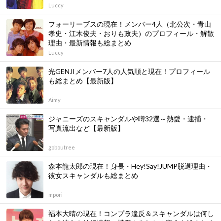
Luccy
フォーリーブスの現在！メンバー4人（北公次・青山
孝史・江木俊夫・おりも政夫）のプロフィール・解散
理由・最新情報も総まとめ
Luccy
光GENJIメンバー7人の人気順と現在！プロフィール
も総まとめ【最新版】
Aimy
ジャニーズのスキャンダルや噂32選～熱愛・逮捕・
写真流出など【最新版】
goboutree
森本龍太郎の現在！身長・Hey!Say!JUMP脱退理由・
彼女スキャンダルも総まとめ
mpori
福本大晴の現在！コンプラ違反＆スキャンダルは何し