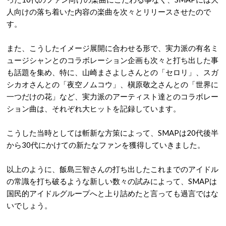
人向けの落ち着いた内容の楽曲を次々とリリースさせたので
す。
また、こうしたイメージ展開に合わせる形で、実力派の有名ミ
ュージシャンとのコラボレーション企画も次々と打ち出した事
も話題を集め、特に、山崎まさよしさんとの「セロリ」、スガ
シカオさんとの「夜空ノムコウ」、槇原敬之さんとの「世界に
一つだけの花」など、実力派のアーティスト達とのコラボレー
ション曲は、それぞれ大ヒットを記録しています。
こうした当時としては斬新な方策によって、SMAPは20代後半
から30代にかけての新たなファンを獲得していきました。
以上のように、飯島三智さんの打ち出したこれまでのアイドル
の常識を打ち破るような新しい数々の試みによって、SMAPは
国民的アイドルグループへと上り詰めたと言っても過言ではな
いでしょう。