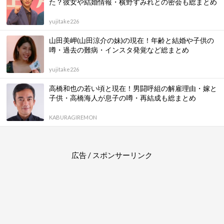
た？彼女や結婚情報・横野すみれとの密会も総まとめ
yujitake226
山田美岬(山田涼介の妹)の現在！年齢と結婚や子供の
噂・過去の難病・インスタ発覚など総まとめ
yujitake226
高橋和也の若い頃と現在！男闘呼組の解雇理由・嫁と
子供・高橋海人が息子の噂・再結成も総まとめ
KABURAGIREMON
広告 / スポンサーリンク