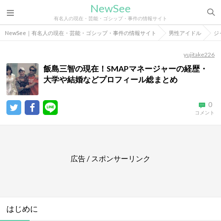
NewSee
有名人の現在・芸能・ゴシップ・事件の情報サイト
NewSee｜有名人の現在・芸能・ゴシップ・事件の情報サイト
男性アイドル
ジ
yujitake226
飯島三智の現在！SMAPマネージャーの経歴・
大学や結婚などプロフィール総まとめ
0
コメント
広告 / スポンサーリンク
はじめに