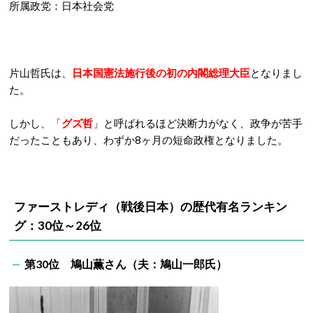
所属政党：日本社会党
片山哲氏は、
日本国憲法施行後の初の内閣総理大臣
となりまし
た。
しかし、「
グズ哲
」と呼ばれるほど決断力がなく、政争が苦手
だったこともあり、わずか8ヶ月の短命政権となりました。
ファーストレディ（戦後日本）の
歴代有名ランキン
グ：30位～26位
第30位 鳩山薫さん（夫：鳩山一郎氏）