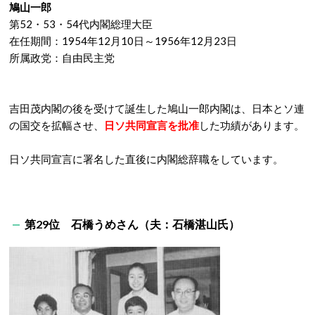
鳩山一郎
第52・53・54代内閣総理大臣
在任期間：1954年12月10日～1956年12月23日
所属政党：自由民主党
吉田茂内閣の後を受けて誕生した鳩山一郎内閣は、日本とソ連
の国交を拡幅させ、
日ソ共同宣言を批准
した功績があります。
日ソ共同宣言に署名した直後に内閣総辞職をしています。
第29位 石橋うめさん（夫：石橋湛山氏）