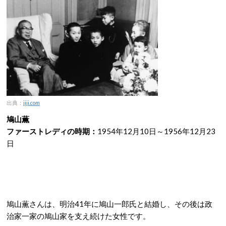
出典：
jiji.com
鳩山薫
ファーストレディの時期：
1954年12月10日～1956年12月23
日
鳩山薫さんは、明治41年に鳩山一郎氏と結婚し、その後は政
治家一家の鳩山家を支え続けた女性です。