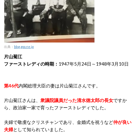
出典：
blog.goo.ne.jp
片山菊江
ファーストレディの時期：
1947年5月24日～1948年3月10日
第46代
内閣総理大臣の妻は片山菊江さんです。
片山菊江さんは、
衆議院議員だった清水徳太郎の長女
ですか
ら、政治家一家で育ったファーストレディでした。
夫婦で敬虔なクリスチャンであり、金婚式を祝うなど
仲が良い
夫婦
として知られていました。