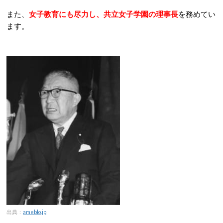
また、
女子教育にも尽力し、共立女子学園の理事長
を務めてい
ます。
出典：
ameblo.jp