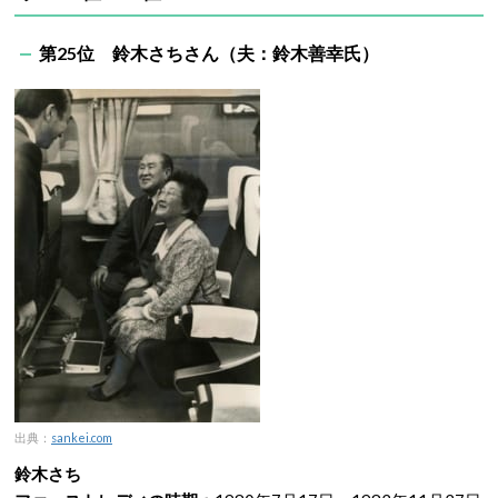
第25位 鈴木さちさん（夫：鈴木善幸氏）
出典：
sankei.com
鈴木さち