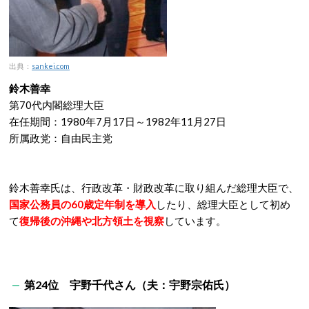
出典：
sankei.com
鈴木善幸
第70代内閣総理大臣
在任期間：1980年7月17日～1982年11月27日
所属政党：自由民主党
鈴木善幸氏は、行政改革・財政改革に取り組んだ総理大臣で、
国家公務員の60歳定年制を導入
したり、総理大臣として初め
て
復帰後の沖縄や北方領土を視察
しています。
第24位 宇野千代さん（夫：宇野宗佑氏）