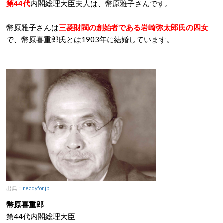
第44代
内閣総理大臣夫人は、幣原雅子さんです。
幣原雅子さんは
三菱財閥の創始者である岩崎弥太郎氏の四女
で、幣原喜重郎氏とは1903年に結婚しています。
出典：
readyfor.jp
幣原喜重郎
第44代内閣総理大臣