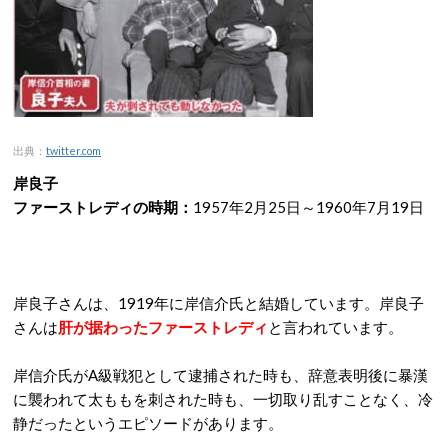
出典：
twitter.com
岸良子
ファーストレディの時期：
1957年2月25日～1960年7月19日
岸良子さんは、1919年に岸信介氏と結婚しています。岸良子
さんは
肝が据わったファーストレディ
と言われています。
岸信介氏がA級戦犯として逮捕された時も、辞意表明後に暴漢
に襲われて太ももを刺された時も、一切取り乱すことなく、冷
静だったというエピソードがあります。