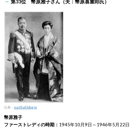
第33位 幣原雅子さん（夫：幣原喜重郎氏）
出典：
easthall.blog.jp
幣原雅子
ファーストレディの時期：
1945年10月9日～1946年5月22日