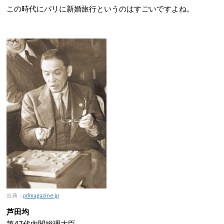
この時代にパリに新婚旅行というのはすごいですよね。
出典：
pdmagazine.jp
芦田均
第47代内閣総理大臣