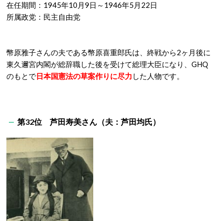
在任期間：1945年10月9日～1946年5月22日
所属政党：民主自由党
幣原雅子さんの夫である幣原喜重郎氏は、終戦から2ヶ月後に
東久邇宮内閣が総辞職した後を受けて総理大臣になり、GHQ
のもとで
日本国憲法の草案作りに尽力
した人物です。
第32位 芦田寿美さん（夫：芦田均氏）