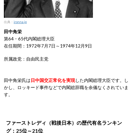
出典：
ironna.jp
田中角栄
第64・65代内閣総理大臣
在任期間：1972年7月7日～1974年12月9日
所属政党：自由民主党
田中角栄氏は
日中国交正常化を実現
した内閣総理大臣です。し
かし、ロッキード事件などで内閣総辞職を余儀なくされていま
す。
ファーストレディ（戦後日本）の
歴代有名ランキン
グ：25位～21位