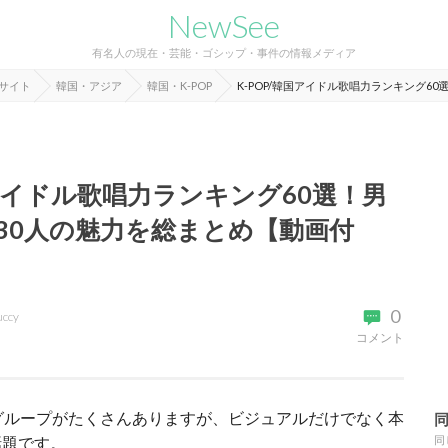
NewSee
有名人の現在・芸能・ゴシップ・事件の情報メディア
報サイト
韓国・アジア
韓国・K-POP
K-POP/韓国アイドル歌唱力ランキング6
国アイドル歌唱力ランキング60選！男
性30人の魅力を総まとめ【動画付
0
uccy
コメント
ルグループがたくさんありますが、ビジュアルだけでなく本
話題です。
同