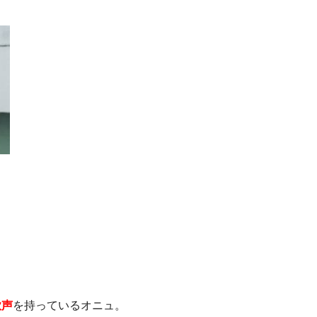
歌
声
を持っているオニュ。