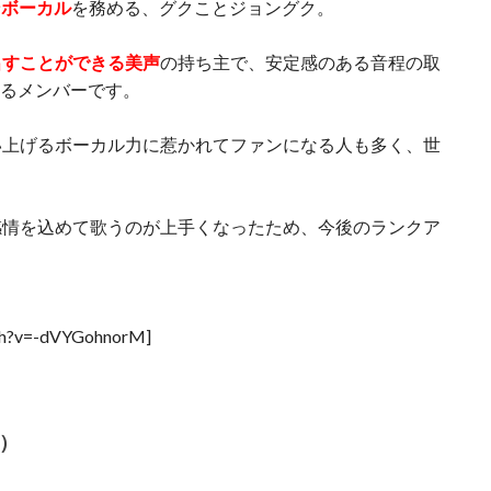
ンボーカル
を務める、グクことジョングク。
出すことができる美声
の持ち主で、安定感のある音程の取
えるメンバーです。
い上げるボーカル力に惹かれてファンになる人も多く、世
感情を込めて歌うのが上手くなったため、今後のランクア
tch?v=-dVYGohnorM]
e）