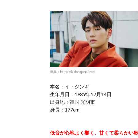
出典：https://k-dorapen.love/
本名：イ・ジンギ
生年月日：1989年12月14日
出身地：韓国 光明市
身長：177cm
低音が心地よく響く、甘くて柔らかい