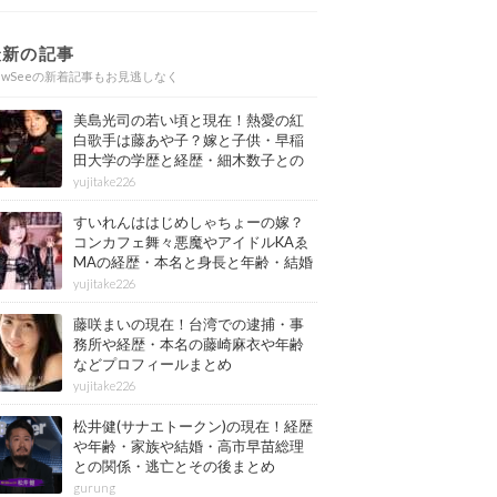
最新の記事
ewSeeの新着記事もお見逃しなく
美島光司の若い頃と現在！熱愛の紅
白歌手は藤あや子？嫁と子供・早稲
田大学の学歴と経歴・細木数子との
確執もまとめ
yujitake226
すいれんははじめしゃちょーの嫁？
コンカフェ舞々悪魔やアイドルKAゑ
MAの経歴・本名と身長と年齢・結婚
情報もまとめ
yujitake226
藤咲まいの現在！台湾での逮捕・事
務所や経歴・本名の藤崎麻衣や年齢
などプロフィールまとめ
yujitake226
松井健(サナエトークン)の現在！経歴
や年齢・家族や結婚・高市早苗総理
との関係・逃亡とその後まとめ
gurung