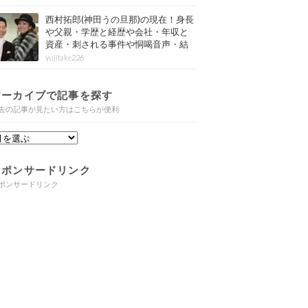
西村拓郎(神田うの旦那)の現在！身長
や父親・学歴と経歴や会社・年収と
資産・刺される事件や恫喝音声・結
婚と子供や自宅・脳梗塞の病気もま
yujitake226
とめ
アーカイブで記事を探す
去の記事が見たい方はこちらが便利
スポンサードリンク
ポンサードリンク