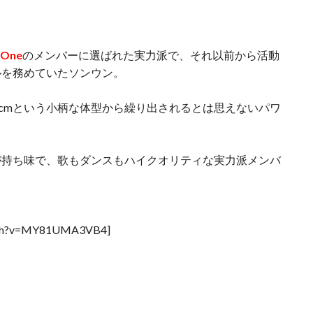
 One
のメンバーに選ばれた実力派で、それ以前から活動
ルを務めていたソンウン。
7cmという小柄な体型から繰り出されるとは思えないパワ
。
が持ち味で、歌もダンスもハイクオリティな実力派メンバ
atch?v=MY81UMA3VB4]