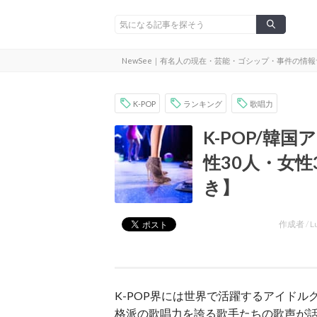
NewSee｜有名人の現在・芸能・ゴシップ・事件の情
K-POP
ランキング
歌唱力
K-POP/韓
性30人・女
き】
作成者 /
L
K-POP界には世界で活躍するアイド
格派の歌唱力を誇る歌手たちの歌声が