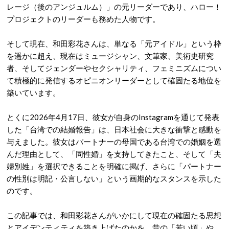
レージ（後のアンジュルム）」の元リーダーであり、ハロー！
プロジェクトのリーダーも務めた人物です。
そして現在、和田彩花さんは、
単なる「元アイドル」という枠
を遥かに超え、現在はミュージシャン、文筆家、美術史研究
者、そしてジェンダーやセクシャリティ、フェミニズムについ
て積極的に発信するオピニオンリーダーとして確固たる地位を
築いています。
とくに2026年4月17日、彼女が自身のInstagramを通じて発表
した「台湾での結婚報告」は、日本社会に大きな衝撃と感動を
与えました。彼女はパートナーの母国である台湾での婚姻を選
んだ理由として、「同性婚」を支持してきたこと、そして「夫
婦別姓」を選択できることを明確に掲げ、さらに「パートナー
の性別は明記・公言しない」という画期的なスタンスを示した
のです。
この記事では、和田彩花さん
がいかにして現在の確固たる思想
とアイデンティティを築き上げたのかを、昔の「若い頃」や