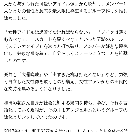
人から与えられた可愛いアイドル像」から脱却し、メンバー1
人ひとりの個性と意志を最大限に尊重するグループ作りを推し
進めました。
「女性アイドルは黒髪でなければならない」、「メイクは薄く
あるべき」、「スカートを穿くべき」といった暗黙のルール
（ステレオタイプ）を次々と打ち破り、メンバーが好きな髪色
にし、好きな服を着て、自分らしくステージに立つことを推奨
したのです。
楽曲も『大器晩成』や『出すぎた杭は打たれない』など、力強
く自立した女性像を歌うものが増え、女性ファンからの圧倒的
な支持を集めるようになりました。
和田彩花さん自身が社会に対する疑問を持ち、学び、それを言
語化していく過程が、そのままアンジュルムというグループの
進化とリンクしていったのです。
2017年には、和田彩花さんはハロー！プロジェクト全体の6代