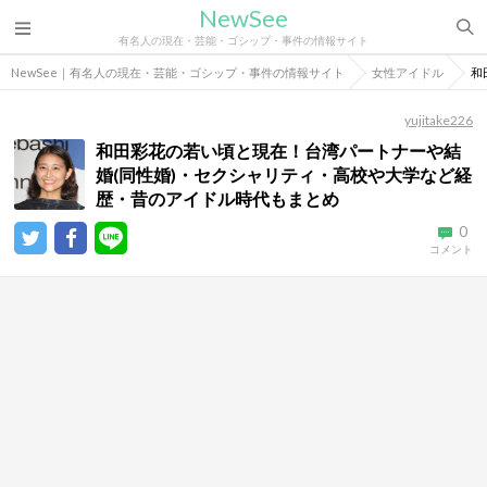
NewSee
有名人の現在・芸能・ゴシップ・事件の情報サイト
NewSee｜有名人の現在・芸能・ゴシップ・事件の情報サイト
女性アイドル
和
yujitake226
和田彩花の若い頃と現在！台湾パートナーや結
婚(同性婚)・セクシャリティ・高校や大学など経
歴・昔のアイドル時代もまとめ
0
コメント