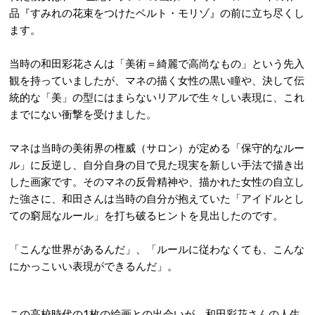
品『すみれの花束をつけたベルト・モリゾ』の前に立ち尽くし
ます。
当時の和田彩花さんは「美術＝綺麗で高尚なもの」という先入
観を持っていましたが、マネの描く女性の黒い瞳や、決して伝
統的な「美」の型にはまらないリアルで生々しい表現に、これ
までにない衝撃を受けました。
マネは当時の美術界の権威（サロン）が定める「保守的なルー
ル」に反逆し、自分自身の目で見た現実を新しい手法で描き出
した画家です。そのマネの反骨精神や、描かれた女性の自立し
た強さに、和田さんは当時の自分が抱えていた「アイドルとし
ての窮屈なルール」を打ち破るヒントを見出したのです。
「こんな世界があるんだ」、「ルールに従わなくても、こんな
にかっこいい表現ができるんだ」。
この高校時代の1枚の絵画との出会いが、和田彩花さんの人生