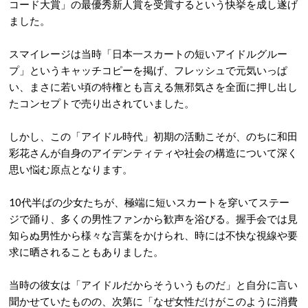
コード大賞」の最優秀新人賞を受賞するという快挙を成し遂げ
ました。
スマイレージは当時「日本一スカートの短いアイドルグルー
プ」というキャッチコピーを掲げ、フレッシュで元気いっぱ
い、まさに若い頃の特権とも言える無邪気さを全面に押し出し
たコンセプトで売り出されていました。
しかし、この「アイドル時代」初期の活動こそが、のちに和田
彩花さんが自身のアイデンティティや社会の構造について深く
思い悩む原点となります。
10代半ばの少女たちが、極端に短いスカートを穿いてステー
ジで踊り、多くの男性ファンから歓声を浴びる。握手会では見
知らぬ男性から様々な言葉をかけられ、時には不快な視線や要
求に晒されることもありました。
当時の彼女は「アイドルだからそういうものだ」と自分に言い
聞かせていたものの、次第に「なぜ女性だけがこのように消費