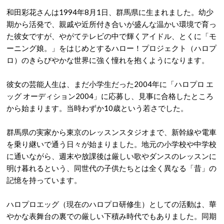
和田彩花さんは1994年8月1日、群馬県に生まれました。幼少
期から活発で、親戚や近所付き合いが盛んな温かい環境で育っ
た彼女ですが、やがてテレビの中で輝くアイドル、とくに「モ
ーニング娘。」をはじめとするハロー！プロジェクト（ハロプ
ロ）のきらびやかな世界に強く憧れを抱くようになります。
彼女の芸能人生は、まだ小学生だった2004年に「ハロプロ エ
ッグ オーディション2004」に応募し、見事に合格したところ
から始まります。当時わずか10歳という若さでした。
群馬県の実家から東京のレッスンスタジオまで、新幹線や電車
を乗り継いで通う日々が始まりました。地元の小学校や中学校
に通いながら、週末や放課後は厳しい歌やダンスのレッスンに
明け暮れるという、同世代の子供たちとは全く異なる「昔」の
記憶を持っています。
ハロプロエッグ（現在のハロプロ研修生）としての活動は、華
やかな表舞台の裏での厳しい下積み時代でもありました。同期