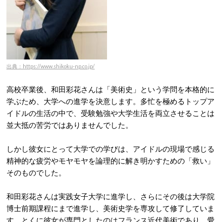
出典：https://www.shikoku-np.co.jp/
高校卒業後、和田彩花さんは「美術史」という学問を本格的に
学ぶため、大学への進学を決意します。多忙を極めるトップア
イドルの生活の中で、受験勉強や大学生活を両立させることは
並大抵の苦労ではありませんでした。
しかし彼女にとって大学での学びは、アイドルの現場で感じる
精神的な疲労やモヤモヤを論理的に解き明かすための「救い」
そのものでした。
和田彩花さんは実践女子大学に進学し、さらにその後は大学院
博士前期課程にまで進学し、美術史学を専攻して修了していま
す。とくに彼女が専門としたのはフランス近代美術であり、愛