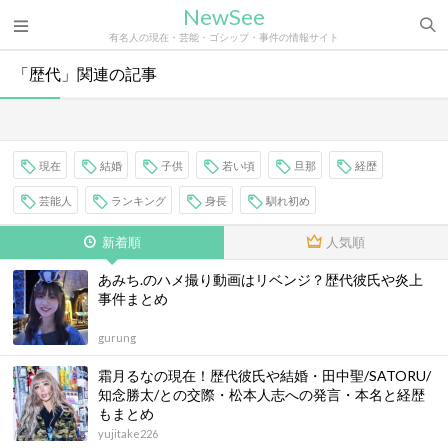
NewSee
有名人の現在・芸能・ゴシップ・事件の情報サイト
「歴代」関連の記事
現在
結婚
子供
若い頃
旦那
経歴
芸能人
ランキング
身長
馴れ初め
新着順
人気順
あみち.のハメ撮り動画はリベンジ？歴代彼氏や炎上
事件まとめ
gurung
霜月るなの現在！歴代彼氏や結婚・田中聖/SATORU/
知念勝太/との交際・松本人志への発言・本名と経歴
もまとめ
yujitake226