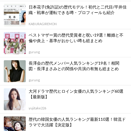
日本花子(免許証)の歴代モデル！初代と二代目/平井佳
織・戦車が運転できる噂・プロフィールも紹介
KABURAGIREMON
ベストマザー賞の歴代受賞者と呪い19選！離婚と不
倫や炎上・基準がおかしい噂も総まとめ
gurung
長澤会の歴代メンバー人気ランキング19名！相関
図・長澤まさみとの関係や共演の有無も総まとめ
gurung
大河ドラマ歴代ヒロイン女優の人気ランキング60選
【最新版】
yujitake226
歴代の韓国女優の人気ランキング最新110選！韓流ド
ラマで大活躍【決定版】