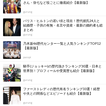
さん・弥七など役ごとに徹底紹介【最新版】
gurung
パリス・ヒルトンの若い頃と現在！歴代彼氏24人と
結婚歴・子供の有無・名言や資産・最新の婚約者も総
まとめ
gurung
乃木坂46歴代センター一覧と人気ランキングTOP12
【最新版】
passpi
騎手(ジョッキー)の歴代強さランキング30選・日本と
世界別！プロフィールや受賞歴も紹介【最新版】
gurung
ファーストレディの歴代有名ランキング33選！経歴
や夫との関係などエピソードも紹介【最新版】
gurung