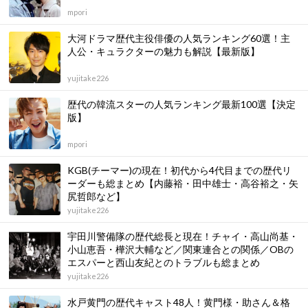
mpori
大河ドラマ歴代主役俳優の人気ランキング60選！主
人公・キュラクターの魅力も解説【最新版】
yujitake226
歴代の韓流スターの人気ランキング最新100選【決定
版】
mpori
KGB(チーマー)の現在！初代から4代目までの歴代リ
ーダーも総まとめ【内藤裕・田中雄士・高谷裕之・矢
尻哲郎など】
yujitake226
宇田川警備隊の歴代総長と現在！チャイ・高山尚基・
小山恵吾・樺沢大輔など／関東連合との関係／OBの
エスパーと西山友紀とのトラブルも総まとめ
yujitake226
水戸黄門の歴代キャスト48人！黄門様・助さん＆格