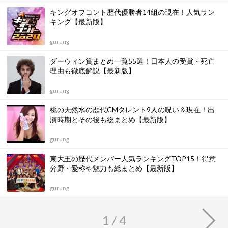
キングオブコント歴代優勝者14組の現在！人気ラン
キング【最新版】
gurung
ダーウィン賞まとめ一覧55選！日本人の受賞・死亡
理由も徹底解説【最新版】
gurung
桃の天然水の歴代CMタレント9人の呪い＆現在！出
演時期とその後も総まとめ【最新版】
gurung
東大王の歴代メンバー人気ランキングTOP15！得意
分野・愛称や魅力も総まとめ【最新版】
gurung
1 / 4