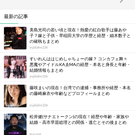
最新の記事
美島光司の若い頃と現在！熱愛の紅白歌手は藤あや
子？嫁と子供・早稲田大学の学歴と経歴・細木数子と
の確執もまとめ
yujitake226
すいれんははじめしゃちょーの嫁？ コンカフェ舞々
悪魔やアイドルKAゑMAの経歴・本名と身長と年齢・
結婚情報もまとめ
yujitake226
藤咲まいの現在！台湾での逮捕・事務所や経歴・本名
の藤崎麻衣や年齢などプロフィールまとめ
yujitake226
松井健(サナエトークン)の現在！経歴や年齢・家族や
結婚・高市早苗総理との関係・逃亡とその後まとめ
gurung