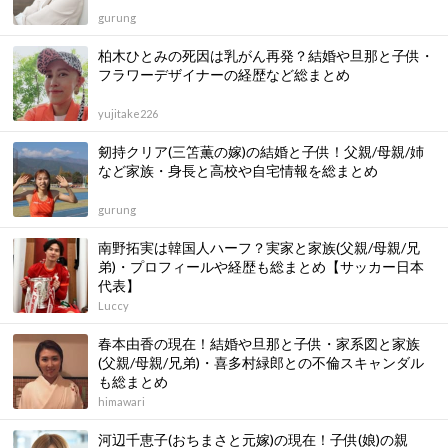
gurung
柏木ひとみの死因は乳がん再発？結婚や旦那と子供・
フラワーデザイナーの経歴など総まとめ
yujitake226
剱持クリア(三笘薫の嫁)の結婚と子供！父親/母親/姉
など家族・身長と高校や自宅情報を総まとめ
gurung
南野拓実は韓国人ハーフ？実家と家族(父親/母親/兄
弟)・プロフィールや経歴も総まとめ【サッカー日本
代表】
Luccy
春本由香の現在！結婚や旦那と子供・家系図と家族
(父親/母親/兄弟)・喜多村緑郎との不倫スキャンダル
も総まとめ
himawari
河辺千恵子(おちまさと元嫁)の現在！子供(娘)の親