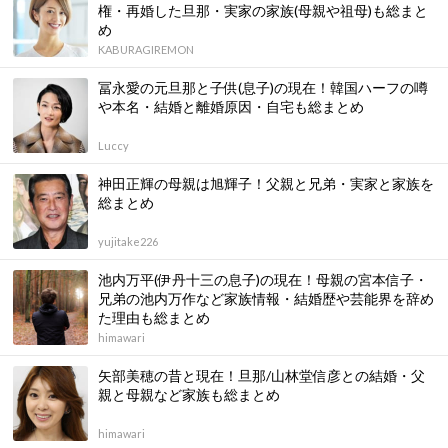
権・再婚した旦那・実家の家族(母親や祖母)も総まと
め
KABURAGIREMON
冨永愛の元旦那と子供(息子)の現在！韓国ハーフの噂
や本名・結婚と離婚原因・自宅も総まとめ
Luccy
神田正輝の母親は旭輝子！父親と兄弟・実家と家族を
総まとめ
yujitake226
池内万平(伊丹十三の息子)の現在！母親の宮本信子・
兄弟の池内万作など家族情報・結婚歴や芸能界を辞め
た理由も総まとめ
himawari
矢部美穂の昔と現在！旦那/山林堂信彦との結婚・父
親と母親など家族も総まとめ
himawari