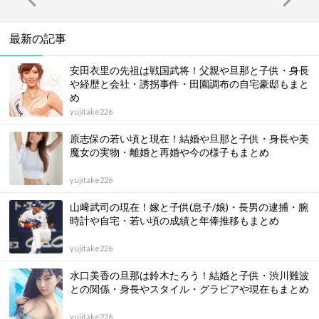
最新の記事
安田衣里の先祖は戦国武将！父親や旦那と子供・身長
や経歴と会社・誘拐事件・田園調布の自宅豪邸もまと
め
yujitake226
原志保の若い頃と現在！結婚や旦那と子供・身長や美
魔女の実物・離婚と再婚や今の様子もまとめ
yujitake226
山﨑武司の現在！嫁と子供(息子/娘)・長男の逮捕・腕
時計や自宅・若い頃の成績と年俸推移もまとめ
yujitake226
水口美香の旦那は鈴木たろう！結婚と子供・渋川難波
との関係・身長やスタイル・グラビアや現在もまとめ
yujitake226