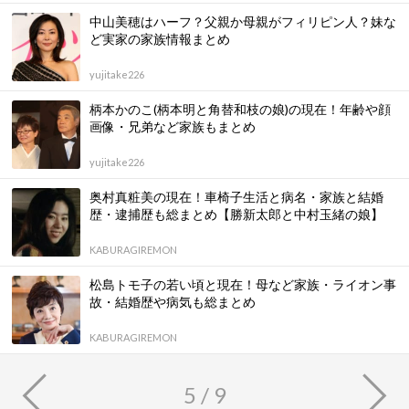
中山美穂はハーフ？父親か母親がフィリピン人？妹な
ど実家の家族情報まとめ
yujitake226
柄本かのこ(柄本明と角替和枝の娘)の現在！年齢や顔
画像・兄弟など家族もまとめ
yujitake226
奥村真粧美の現在！車椅子生活と病名・家族と結婚
歴・逮捕歴も総まとめ【勝新太郎と中村玉緒の娘】
KABURAGIREMON
松島トモ子の若い頃と現在！母など家族・ライオン事
故・結婚歴や病気も総まとめ
KABURAGIREMON
5 / 9