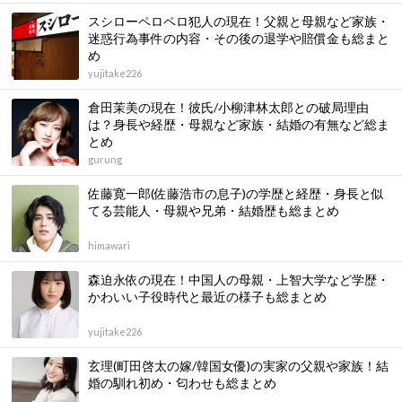
スシローペロペロ犯人の現在！父親と母親など家族・
迷惑行為事件の内容・その後の退学や賠償金も総まと
め
yujitake226
倉田茉美の現在！彼氏/小柳津林太郎との破局理由
は？身長や経歴・母親など家族・結婚の有無など総ま
とめ
gurung
佐藤寛一郎(佐藤浩市の息子)の学歴と経歴・身長と似
てる芸能人・母親や兄弟・結婚歴も総まとめ
himawari
森迫永依の現在！中国人の母親・上智大学など学歴・
かわいい子役時代と最近の様子も総まとめ
yujitake226
玄理(町田啓太の嫁/韓国女優)の実家の父親や家族！結
婚の馴れ初め・匂わせも総まとめ