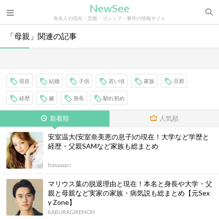
NewSee
有名人の現在・芸能・ゴシップ・事件の情報サイト
「母親」関連の記事
現在
結婚
子供
若い頃
家族
旦那
経歴
嫁
身長
馴れ初め
新着順
人気順
安室温大(安室奈美恵の息子)の現在！大学など学歴と
経歴・父親SAMなど家族も総まとめ
himawari
マリウス葉の脱退理由と現在！本名と身長や大学・父
親と母親など実家の家族・病気説も総まとめ【元Sex
y Zone】
KABURAGIREMON