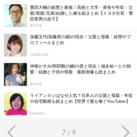
豊田大輔の経歴と家族！高校と大学・身長や年収・父
親/母親/兄弟/結婚した嫁を総まとめ【トヨタ社長・豊
田章男の息子】
gurung
加藤文代(加藤茶の娘)の現在！父親と母親・経歴やプ
ロフィールまとめ
yujitake226
仲根かすみ(和田毅の嫁)の昔と現在！福永祐一との熱
愛・結婚と子供や母親・最新画像も総まとめ
gurung
ライアンカジはなぜ人気？日本人の父親と母親・年収
や自宅動画も総まとめ【世界で最も稼ぐYouTuber】
himawari
7 / 9