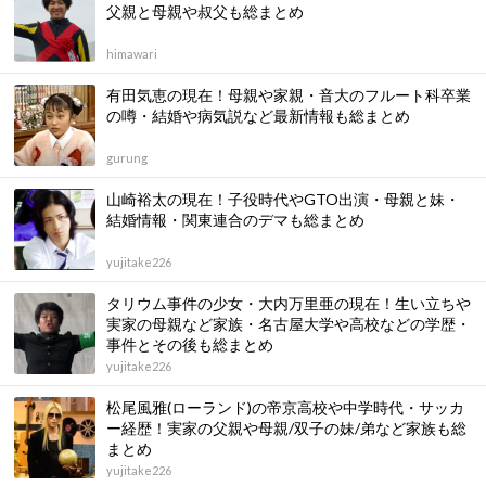
父親と母親や叔父も総まとめ
himawari
有田気恵の現在！母親や家親・音大のフルート科卒業
の噂・結婚や病気説など最新情報も総まとめ
gurung
山崎裕太の現在！子役時代やGTO出演・母親と妹・
結婚情報・関東連合のデマも総まとめ
yujitake226
タリウム事件の少女・大内万里亜の現在！生い立ちや
実家の母親など家族・名古屋大学や高校などの学歴・
事件とその後も総まとめ
yujitake226
松尾風雅(ローランド)の帝京高校や中学時代・サッカ
ー経歴！実家の父親や母親/双子の妹/弟など家族も総
まとめ
yujitake226