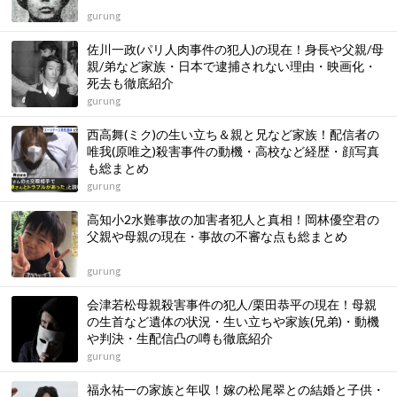
gurung
佐川一政(パリ人肉事件の犯人)の現在！身長や父親/母
親/弟など家族・日本で逮捕されない理由・映画化・
死去も徹底紹介
gurung
西高舞(ミク)の生い立ち＆親と兄など家族！配信者の
唯我(原唯之)殺害事件の動機・高校など経歴・顔写真
も総まとめ
gurung
高知小2水難事故の加害者犯人と真相！岡林優空君の
父親や母親の現在・事故の不審な点も総まとめ
gurung
会津若松母親殺害事件の犯人/栗田恭平の現在！母親
の生首など遺体の状況・生い立ちや家族(兄弟)・動機
や判決・生配信凸の噂も徹底紹介
gurung
福永祐一の家族と年収！嫁の松尾翠との結婚と子供・