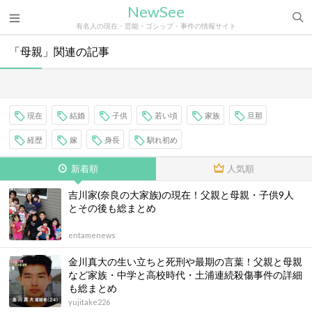
NewSee
有名人の現在・芸能・ゴシップ・事件の情報サイト
「母親」関連の記事
現在
結婚
子供
若い頃
家族
旦那
経歴
嫁
身長
馴れ初め
新着順
人気順
吉川家(奈良の大家族)の現在！父親と母親・子供9人
とその後も総まとめ
entamenews
金川真大の生い立ちと死刑や最期の言葉！父親と母親
など家族・中学と高校時代・土浦連続殺傷事件の詳細
も総まとめ
yujitake226