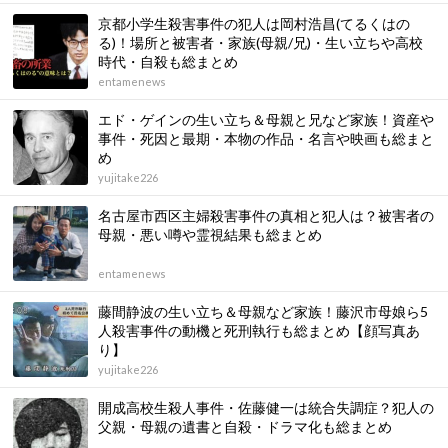
京都小学生殺害事件の犯人は岡村浩昌(てるくはの
る)！場所と被害者・家族(母親/兄)・生い立ちや高校
時代・自殺も総まとめ
entamenews
エド・ゲインの生い立ち＆母親と兄など家族！資産や
事件・死因と最期・本物の作品・名言や映画も総まと
め
yujitake226
名古屋市西区主婦殺害事件の真相と犯人は？被害者の
母親・悪い噂や霊視結果も総まとめ
entamenews
藤間静波の生い立ち＆母親など家族！藤沢市母娘ら5
人殺害事件の動機と死刑執行も総まとめ【顔写真あ
り】
yujitake226
開成高校生殺人事件・佐藤健一は統合失調症？犯人の
父親・母親の遺書と自殺・ドラマ化も総まとめ