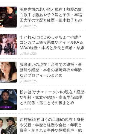
美島光司の若い頃と現在！熱愛の紅
白歌手は藤あや子？嫁と子供・早稲
田大学の学歴と経歴・細木数子との
確執もまとめ
yujitake226
すいれんははじめしゃちょーの嫁？
コンカフェ舞々悪魔やアイドルKAゑ
MAの経歴・本名と身長と年齢・結婚
情報もまとめ
yujitake226
藤咲まいの現在！台湾での逮捕・事
務所や経歴・本名の藤崎麻衣や年齢
などプロフィールまとめ
yujitake226
松井健(サナエトークン)の現在！経歴
や年齢・家族や結婚・高市早苗総理
との関係・逃亡とその後まとめ
gurung
西村拓郎(神田うの旦那)の現在！身長
や父親・学歴と経歴や会社・年収と
資産・刺される事件や恫喝音声・結