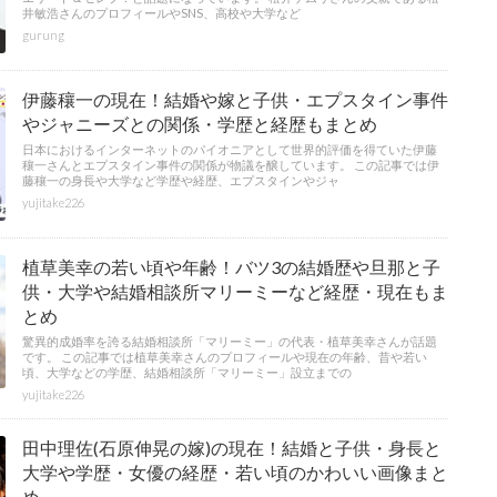
井敏浩さんのプロフィールやSNS、高校や大学など
gurung
伊藤穰一の現在！結婚や嫁と子供・エプスタイン事件
やジャニーズとの関係・学歴と経歴もまとめ
日本におけるインターネットのパイオニアとして世界的評価を得ていた伊藤
穰一さんとエプスタイン事件の関係が物議を醸しています。 この記事では伊
藤穰一の身長や大学など学歴や経歴、エプスタインやジャ
yujitake226
植草美幸の若い頃や年齢！バツ3の結婚歴や旦那と子
供・大学や結婚相談所マリーミーなど経歴・現在もま
とめ
驚異的成婚率を誇る結婚相談所「マリーミー」の代表・植草美幸さんが話題
です。 この記事では植草美幸さんのプロフィールや現在の年齢、昔や若い
頃、大学などの学歴、結婚相談所「マリーミー」設立までの
yujitake226
田中理佐(石原伸晃の嫁)の現在！結婚と子供・身長と
大学や学歴・女優の経歴・若い頃のかわいい画像まと
め