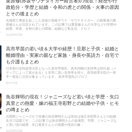
栗原修(赤坂サウナタイガー経営者)の現在！経歴や行
政処分・学歴と結婚・令和の虎との関係・火事の原因
とその後まとめ
夫婦死亡事故を起こした赤坂の高級サウナ「サウナタイガー」の創業者の栗
原修さんが注目されています。 この記事では栗原修さんの大学などの学歴や
経歴、年収、令和の虎との関係、結婚など私生活、クロフ
yujitake226
高市早苗の若い頃＆大学や経歴！旦那と子供・結婚と
離婚理由・実家の親など家族・身長や英語力・自宅で
も介護もまとめ
日本初の女性総理大臣となった高市早苗氏。高市内閣の支持率は80％超（メ
ディアによって差がある）と非常に高い支持率を誇り、高市総理大臣の一挙
手一投足に注目が集まっています。 高市早苗氏のプロフ
gurung
魚谷輝明の現在！ジャニーズなど若い頃と学歴・矢口
真里との熱愛・嫁の福王寺彩野との結婚や子供・ヒモ
の噂まとめ
元関西ジャニーズJr.で俳優の魚谷輝明さんは現在は福王寺彩野さんとの結婚
生活で話題です。 この記事では魚谷輝明さんの血液型、学歴、ジャニーズな
ど若い頃の経歴、矢口真里さんとの熱愛や現在の嫁・
yujitake226