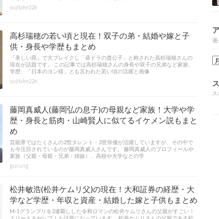
yujitake226
高杉瑞穂の若い頃と現在！双子の弟・結婚や嫁と子
過
供・身長や学歴もまとめ
『美しい罠』で大ブレイクし「昼ドラの貴公子」と称された高杉瑞穂さんの
現在が話題です。 この記事では高杉瑞穂さんの身長や双子の兄弟など家族、
学歴、「日本のヨン様」とも言われた若い頃の活躍と画像
yujitake226
ス
藤岡真威人(藤岡弘の息子)の母親など家族！大学や学
歴・身長と筋肉・山崎賢人に似てるイケメン説もまと
め
芸能界ではたくさんの2世タレント・2世俳優が活躍していますが、その中で
も今注目されているのが藤岡真威人さんです。 藤岡真威人のプロフィールや
家族（父親・母親・兄弟・姉妹）、高校や大学などの学
gurung
松井敏浩(松井ケムリ父)の現在！大和証券の経歴・大
学など学歴・年収と資産・結婚した嫁と子供もまとめ
M-1グランプリを2連覇しした令和ロマンの松井ケムリさんの父親がすごい！
エリート＆セレブ！と話題になっています。 松井ケムリさんの父親である松