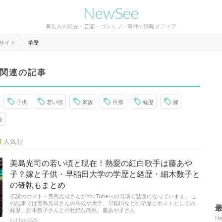
NewSee
有名人の現在・芸能・ゴシップ・事件の情報メディア
報サイト
学歴
関連の記事
子供
若い頃
家族
旦那
経歴
嫁
長
人気順
美島光司の若い頃と現在！熱愛の紅白歌手は藤あや
子？嫁と子供・早稲田大学の学歴と経歴・細木数子と
の確執もまとめ
伝説のホスト・美島光司さんがYouTubeへの出演で話題になっています。 こ
の記事では美島光司さんの高校や大学、早稲田などの学歴とホストとしての
経歴、細木数子さんとの壮絶な確執、藤あや子さん
N
yujitake226