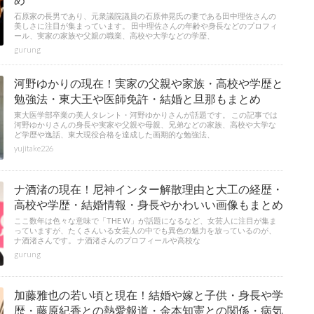
石原家の長男であり、元衆議院議員の石原伸晃氏の妻である田中理佐さんの
美しさに注目が集まっています。 田中理佐さんの年齢や身長などのプロフィ
ール、実家の家族や父親の職業、高校や大学などの学歴、
gurung
河野ゆかりの現在！実家の父親や家族・高校や学歴と
勉強法・東大王や医師免許・結婚と旦那もまとめ
東大医学部卒業の美人タレント・河野ゆかりさんが話題です。 この記事では
河野ゆかりさんの身長や実家や父親や母親、兄弟などの家族、高校や大学な
ど学歴や逸話、東大現役合格を達成した画期的な勉強法、
yujitake226
ナ酒渚の現在！尼神インター解散理由と大工の経歴・
高校や学歴・結婚情報・身長やかわいい画像もまとめ
ここ数年は色々な意味で「THE W」が話題になるなど、女芸人に注目が集ま
っていますが、たくさんいる女芸人の中でも異色の魅力を放っているのが、
ナ酒渚さんです。 ナ酒渚さんのプロフィールや高校な
gurung
加藤雅也の若い頃と現在！結婚や嫁と子供・身長や学
歴・藤原紀香との熱愛報道・金本知憲との関係・病気