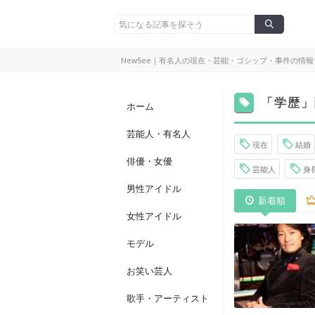
NewSee｜有名人の現在・芸能・ゴシップ・事件の情
「学歴」
ホーム
芸能人・有名人
現在
結婚
俳優・女優
芸能人
身
男性アイドル
新着順
女性アイドル
モデル
お笑い芸人
歌手・アーティスト