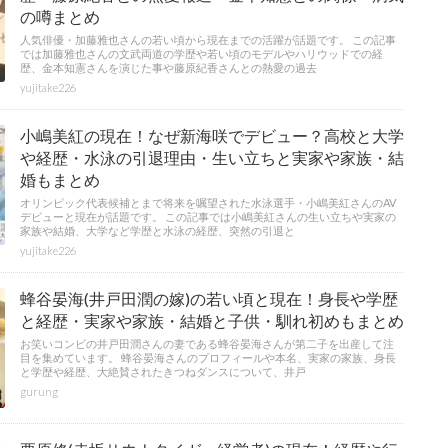
の噂まとめ
人気俳優・加藤雅也さんの若い頃から現在までの活躍が話題です。 この記事
では加藤雅也さんの文武両道の学歴や若い頃のモデルやハリウッドでの経
歴、金本知憲さんを演じた事や藤原紀香さんとの熱愛の過去
yujitake226
小嶋美紅の現在！なぜ新海咲でデビュー？高校と大学
や経歴・水泳の引退理由・生い立ちと実家や家族・結
婚もまとめ
オリンピック代表候補とまで将来を嘱望された水泳選手・小嶋美紅さんのAV
デビューと現在が話題です。 この記事では小嶋美紅さんの生い立ちや実家の
家族や結婚、大学など学歴と水泳の経歴、突然の引退と
yujitake226
蜂谷晏海(井戸田潤の嫁)の若い頃と現在！身長や学歴
と経歴・実家や家族・結婚と子供・馴れ初めもまとめ
お笑いコンビの井戸田潤さんの妻である蜂谷晏海さんが第二子を出産して注
目を集めています。 蜂谷晏海さんのプロフィールや本名、実家の家族、身長
と学歴や経歴、大絶賛されたきつねダンスについて、井戸
gurung