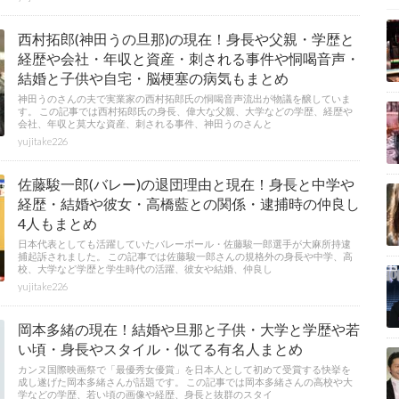
西村拓郎(神田うの旦那)の現在！身長や父親・学歴と
経歴や会社・年収と資産・刺される事件や恫喝音声・
結婚と子供や自宅・脳梗塞の病気もまとめ
神田うのさんの夫で実業家の西村拓郎氏の恫喝音声流出が物議を醸していま
す。 この記事では西村拓郎氏の身長、偉大な父親、大学などの学歴、経歴や
会社、年収と莫大な資産、刺される事件、神田うのさんと
yujitake226
佐藤駿一郎(バレー)の退団理由と現在！身長と中学や
経歴・結婚や彼女・高橋藍との関係・逮捕時の仲良し
4人もまとめ
日本代表としても活躍していたバレーボール・佐藤駿一郎選手が大麻所持逮
捕起訴されました。 この記事では佐藤駿一郎さんの規格外の身長や中学、高
校、大学など学歴と学生時代の活躍、彼女や結婚、仲良し
yujitake226
岡本多緒の現在！結婚や旦那と子供・大学と学歴や若
い頃・身長やスタイル・似てる有名人まとめ
カンヌ国際映画祭で「最優秀女優賞」を日本人として初めて受賞する快挙を
成し遂げた岡本多緒さんが話題です。 この記事では岡本多緒さんの高校や大
学などの学歴、若い頃の画像や経歴、身長と抜群のスタイ