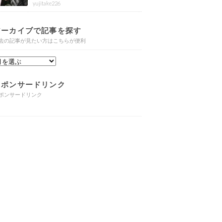
婚と子供や自宅・脳梗塞の病気もま
yujitake226
とめ
アーカイブで記事を探す
去の記事が見たい方はこちらが便利
スポンサードリンク
ポンサードリンク