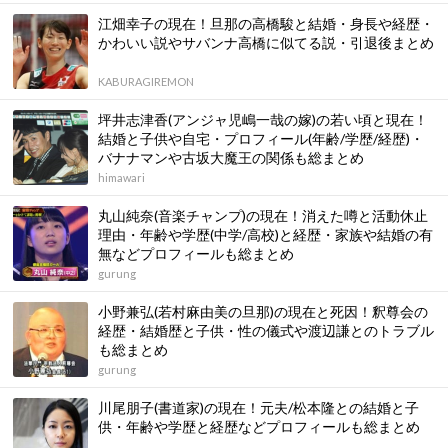
江畑幸子の現在！旦那の高橋駿と結婚・身長や経歴・
かわいい説やサバンナ高橋に似てる説・引退後まとめ
KABURAGIREMON
坪井志津香(アンジャ児嶋一哉の嫁)の若い頃と現在！
結婚と子供や自宅・プロフィール(年齢/学歴/経歴)・
バナナマンや古坂大魔王の関係も総まとめ
himawari
丸山純奈(音楽チャンプ)の現在！消えた噂と活動休止
理由・年齢や学歴(中学/高校)と経歴・家族や結婚の有
無などプロフィールも総まとめ
gurung
小野兼弘(若村麻由美の旦那)の現在と死因！釈尊会の
経歴・結婚歴と子供・性の儀式や渡辺謙とのトラブル
も総まとめ
gurung
川尾朋子(書道家)の現在！元夫/松本隆との結婚と子
供・年齢や学歴と経歴などプロフィールも総まとめ