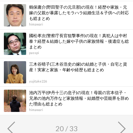
鶴保庸介(野田聖子の元旦那)の現在！経歴や家族・元
嫁の父親が暴露したモラハラ結婚生活＆子供への対応
も総まとめ
himawari
國松孝次(警察庁長官狙撃事件)の現在！真犯人は中村
泰？経歴＆結婚した嫁や子供の家族情報・後遺症も総
まとめ
passpi
三木谷晴子(三木谷浩史の嫁)の結婚と子供・自宅と資
産！実家と家族・年齢や経歴も総まとめ
yujitake226
池内万平(伊丹十三の息子)の現在！母親の宮本信子・
兄弟の池内万作など家族情報・結婚歴や芸能界を辞め
た理由も総まとめ
himawari
20 / 33