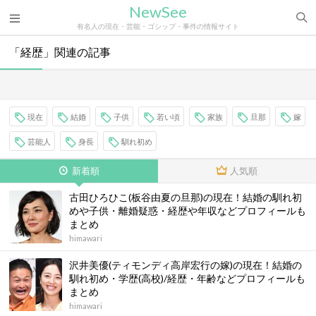
NewSee
有名人の現在・芸能・ゴシップ・事件の情報サイト
「経歴」関連の記事
現在
結婚
子供
若い頃
家族
旦那
嫁
芸能人
身長
馴れ初め
新着順
人気順
古田ひろひこ(板谷由夏の旦那)の現在！結婚の馴れ初
めや子供・離婚疑惑・経歴や年収などプロフィールも
まとめ
himawari
沢井美優(ティモンディ高岸宏行の嫁)の現在！結婚の
馴れ初め・学歴(高校)/経歴・年齢などプロフィールも
まとめ
himawari