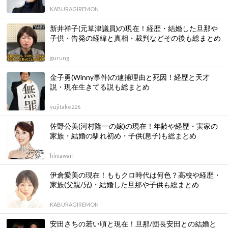
KABURAGIREMON
新井祥子(元草津議員)の現在！経歴・結婚した旦那や
子供・告発の経緯と真相・裁判などその後も総まとめ
gurung
金子勇(Winny事件)の逮捕理由と死因！経歴と天才
説・現在生きてる説も総まとめ
yujitake226
佐野公美(河村隆一の嫁)の現在！年齢や経歴・実家の
家族・結婚の馴れ初め・子供(息子)も総まとめ
himawari
伊倉愛美の現在！ももクロ時代は何色？高校や経歴・
家族(父親/兄)・結婚した旦那や子供も総まとめ
KABURAGIREMON
安田さちの若い頃と現在！旦那/団長安田との結婚と