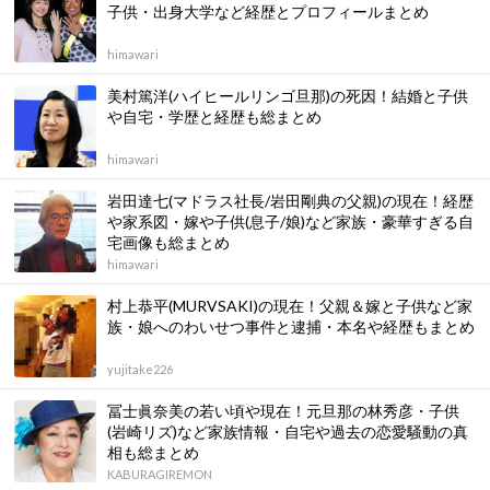
子供・出身大学など経歴とプロフィールまとめ
himawari
美村篤洋(ハイヒールリンゴ旦那)の死因！結婚と子供
や自宅・学歴と経歴も総まとめ
himawari
岩田達七(マドラス社長/岩田剛典の父親)の現在！経歴
や家系図・嫁や子供(息子/娘)など家族・豪華すぎる自
宅画像も総まとめ
himawari
村上恭平(MURVSAKI)の現在！父親＆嫁と子供など家
族・娘へのわいせつ事件と逮捕・本名や経歴もまとめ
yujitake226
冨士眞奈美の若い頃や現在！元旦那の林秀彦・子供
(岩崎リズ)など家族情報・自宅や過去の恋愛騒動の真
相も総まとめ
KABURAGIREMON