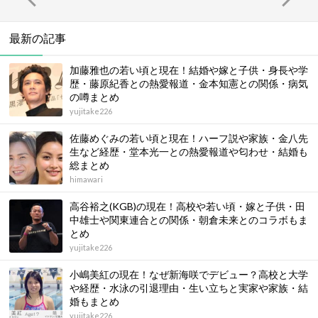
最新の記事
加藤雅也の若い頃と現在！結婚や嫁と子供・身長や学
歴・藤原紀香との熱愛報道・金本知憲との関係・病気
の噂まとめ
yujitake226
佐藤めぐみの若い頃と現在！ハーフ説や家族・金八先
生など経歴・堂本光一との熱愛報道や匂わせ・結婚も
総まとめ
himawari
高谷裕之(KGB)の現在！高校や若い頃・嫁と子供・田
中雄士や関東連合との関係・朝倉未来とのコラボもま
とめ
yujitake226
小嶋美紅の現在！なぜ新海咲でデビュー？高校と大学
や経歴・水泳の引退理由・生い立ちと実家や家族・結
婚もまとめ
yujitake226