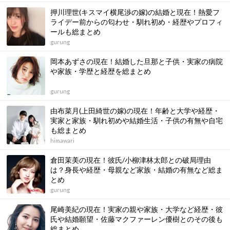
押川理世(キスマイ横尾渉の嫁)の結婚と現在！熱愛フ
ライデー前からの匂わせ・馴れ初め・経歴やプロフィ
ールも総まとめ
gurung
岡本あずさの現在！結婚した旦那と子供・実家の病院
や家族・学歴と経歴を総まとめ
gurung
由布菜月(上田綺世の嫁)の現在！年齢と大学や経歴・
実家と家族・馴れ初めや結婚生活・子供の有無や自宅
も総まとめ
himawari
倉田茉美の現在！彼氏/小柳津林太郎との破局理由
は？身長や経歴・母親など家族・結婚の有無など総ま
とめ
gurung
尾崎美紀の現在！実家の親や家族・大学など経歴・彼
氏や結婚願望・佐藤マクファーレン優樹とのその後も
総まとめ