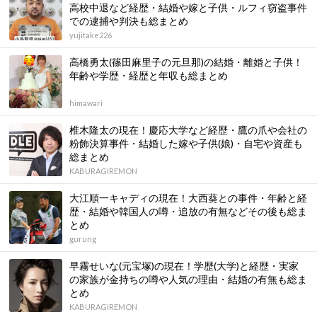
高校中退など経歴・結婚や嫁と子供・ルフィ窃盗事件
での逮捕や判決も総まとめ
yujitake226
高橋勇太(篠田麻里子の元旦那)の結婚・離婚と子供！
年齢や学歴・経歴と年収も総まとめ
himawari
椎木隆太の現在！慶応大学など経歴・鷹の爪や会社の
粉飾決算事件・結婚した嫁や子供(娘)・自宅や資産も
総まとめ
KABURAGIREMON
大江順一キャディの現在！大西葵との事件・年齢と経
歴・結婚や韓国人の噂・追放の有無などその後も総ま
とめ
gurung
早霧せいな(元宝塚)の現在！学歴(大学)と経歴・実家
の家族が金持ちの噂や人気の理由・結婚の有無も総ま
とめ
KABURAGIREMON