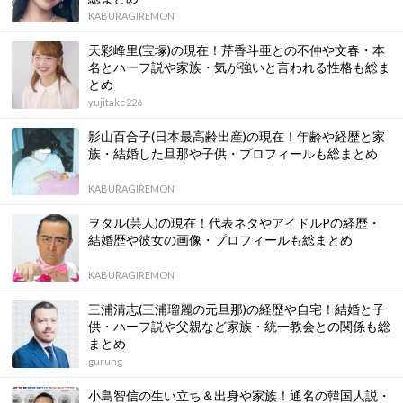
KABURAGIREMON
天彩峰里(宝塚)の現在！芹香斗亜との不仲や文春・本
名とハーフ説や家族・気が強いと言われる性格も総ま
とめ
yujitake226
影山百合子(日本最高齢出産)の現在！年齢や経歴と家
族・結婚した旦那や子供・プロフィールも総まとめ
KABURAGIREMON
ヲタル(芸人)の現在！代表ネタやアイドルPの経歴・
結婚歴や彼女の画像・プロフィールも総まとめ
KABURAGIREMON
三浦清志(三浦瑠麗の元旦那)の経歴や自宅！結婚と子
供・ハーフ説や父親など家族・統一教会との関係も総
まとめ
gurung
小島智信の生い立ち＆出身や家族！通名の韓国人説・