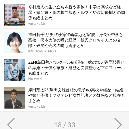
今村磨人の生い立ち＆親や家族！中学と高校など経
歴・嫁と娘・腕の根性焼き・ルフィや渡辺優樹との関
係も総まとめ
yujitake226
福田莉千(リチ)の実家の母親など家族！身長や中学と
高校・熊本大使の噂と経歴・彼氏クロちゃんとの交
際・破局や売名の噂も総まとめ
KABURAGIREMON
ZEN(島田善/パルクール)の現在！嫁の塩ノ谷早耶香と
の結婚・子供や家族・経歴と受賞歴などプロフィール
も総まとめ
himawari
岸田翔太郎(岸田文雄首相の息子)の高校や経歴・結婚
や嫁と子供！フジテレビ女性記者との疑惑など現在も
まとめ
yujitake226
18 / 33