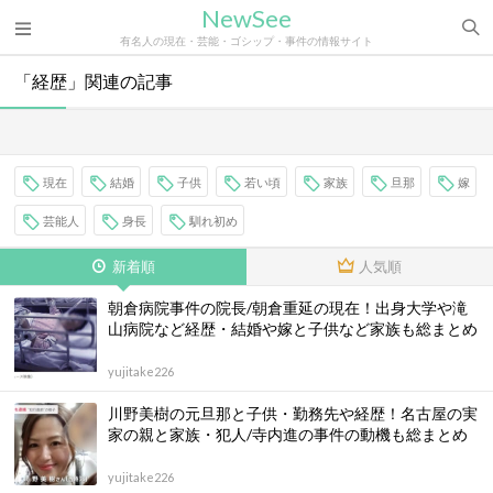
NewSee
有名人の現在・芸能・ゴシップ・事件の情報サイト
「経歴」関連の記事
現在
結婚
子供
若い頃
家族
旦那
嫁
芸能人
身長
馴れ初め
新着順
人気順
朝倉病院事件の院長/朝倉重延の現在！出身大学や滝
山病院など経歴・結婚や嫁と子供など家族も総まとめ
yujitake226
川野美樹の元旦那と子供・勤務先や経歴！名古屋の実
家の親と家族・犯人/寺内進の事件の動機も総まとめ
yujitake226