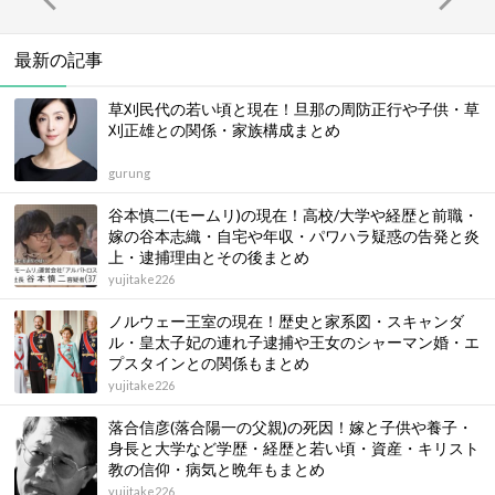
最新の記事
草刈民代の若い頃と現在！旦那の周防正行や子供・草
刈正雄との関係・家族構成まとめ
gurung
谷本慎二(モームリ)の現在！高校/大学や経歴と前職・
嫁の谷本志織・自宅や年収・パワハラ疑惑の告発と炎
上・逮捕理由とその後まとめ
yujitake226
ノルウェー王室の現在！歴史と家系図・スキャンダ
ル・皇太子妃の連れ子逮捕や王女のシャーマン婚・エ
プスタインとの関係もまとめ
yujitake226
落合信彦(落合陽一の父親)の死因！嫁と子供や養子・
身長と大学など学歴・経歴と若い頃・資産・キリスト
教の信仰・病気と晩年もまとめ
yujitake226