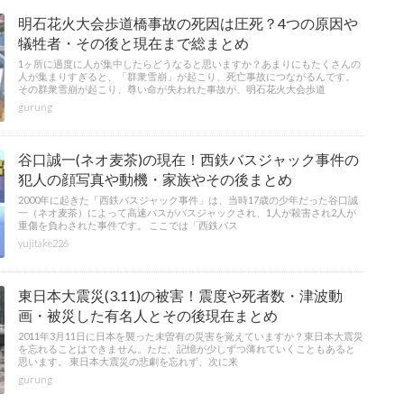
明石花火大会歩道橋事故の死因は圧死？4つの原因や
犠牲者・その後と現在まで総まとめ
1ヶ所に過度に人が集中したらどうなると思いますか？あまりにもたくさんの
人が集まりすぎると、「群衆雪崩」が起こり、死亡事故につながるんです。
その群衆雪崩が起こり、尊い命が失われた事故が、明石花火大会歩道
gurung
谷口誠一(ネオ麦茶)の現在！西鉄バスジャック事件の
犯人の顔写真や動機・家族やその後まとめ
2000年に起きた「西鉄バスジャック事件」は、当時17歳の少年だった谷口誠
一（ネオ麦茶）によって高速バスがバスジャックされ、1人が殺害され2人が
重傷を負わされた事件です。 ここでは「西鉄バス
yujitake226
東日本大震災(3.11)の被害！震度や死者数・津波動
画・被災した有名人とその後現在まとめ
2011年3月11日に日本を襲った未曽有の災害を覚えていますか？東日本大震災
を忘れることはできません。ただ、記憶が少しずつ薄れていくこともあると
思います。 東日本大震災の悲劇を忘れず、次に来
gurung