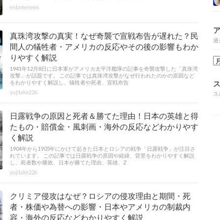
entamenews
真珠湾攻撃の真実！なぜ奇襲で宣戦布告が遅れた？民
過
間人の犠牲者・アメリカの反応やその後の影響もわか
りやすく解説
1941年12月8日に日本軍がアメリカ太平洋艦隊の記事を奇襲攻撃した「真珠湾
攻撃」が話題です。 この記事では真珠湾攻撃がなぜ行われたのかの原因など
をわかりやすく解説し、犠牲者や死者、宣戦布告
yujitake226
ス
日露戦争の原因と死者＆勝てた理由！日本の英雄と得
たもの・賠償金・風刺画・海外の反応などわかりやす
く解説
1904年から1905年にかけて起きた日本とロシアの戦争「日露戦争」が注目さ
れています。 この記事では日露戦争の原因や経緯、背景をわかりやすく解説
し、死者数や勝敗、日本が勝てた理由、英雄、Z
yujitake226
クリミア侵攻はなぜ？ロシアの侵攻理由と期間・死
者・株価や為替への影響・日本やアメリカの制裁内
容・海外の反応などわかりやすく解説