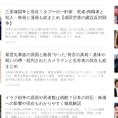
三里塚闘争と現在！タブーの一軒家・死者/殉職者と
犯人・映画と漫画も総まとめ【成田空港の建設反対闘
争】
日本の空の玄関口である成田空港ですが、建設にまつわる激しい闘争の歴史
があり、最近でも機動隊との衝突が勃発し話題です。 今回は三里塚闘争の動
画や詳細、死者数や犯人、殉職者、一軒家のタブー、映画
gurung
紫雲丸事故の原因と船長”やった”発言の真相！遺体や
呪いの噂・批判されたカメラマンと生存者の現在も総
まとめ
168名の死者を出した海難事故「紫雲丸事故」が注目されています。 この記事
では、紫雲丸事故の概要と起きた場所、原因や船長の「やった！」という意
味不明な発言の真意、死者数やその詳細、遺体の様子
yujitake226
イラク戦争の原因や死者数は残酷？日本の対応・株価
への影響や現在もわかりやすく徹底解説
イラク戦争は2003年に行われたイラクへの武力行使を指し、アメリカの侵略
戦争とも言われています。 今回はイラク戦争の原因や死者数、間違いや責
任、残酷エピソード、日本の対応や株価への影響、現在