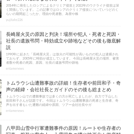
2014年に発生したロシアによるクリミア侵攻と2022年のウクライナ侵攻は深
く関係しています。 この記事ではロシアのクリミア侵攻についていつどのく
らいの期間起こったか、理由や死者数、為替や株
yujitake226
長崎屋火災の原因と判決！場所や犯人・死者と死因・
社長の遺族弔問・時効成立や跡地などその後も徹底解
説
1990年に起きた「長崎屋火災」は放火の可能性が高いものの犯人は逮捕され
ておらず、2005年に時効が成立しています。 今回は長崎屋火災の場所、被害
者数や死者の死因、原因、社長の遺族弔問や跡地
entamenews
トムラウシ山遭難事故の詳細！生存者や前田和子・奇
声の経緯・会社社長とガイドのその後も総まとめ
トムラウシ山での遭難事故では多くの方が死亡しましたが、自力で下山した
前田和子さんが話題です。 今回はトムラウシ山遭難事故の死者と生存者、奇
声を出す者もいた遭難の経緯や原因、ツアー会社社長やガ
entamenews
八甲田山雪中行軍遭難事件の原因！ルートや生存者の