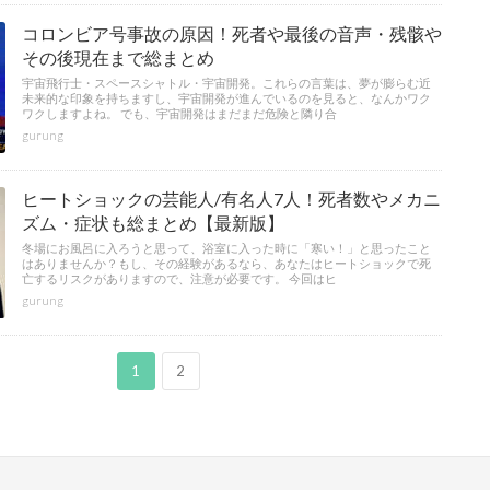
コロンビア号事故の原因！死者や最後の音声・残骸や
その後現在まで総まとめ
宇宙飛行士・スペースシャトル・宇宙開発。これらの言葉は、夢が膨らむ近
未来的な印象を持ちますし、宇宙開発が進んでいるのを見ると、なんかワク
ワクしますよね。 でも、宇宙開発はまだまだ危険と隣り合
gurung
ヒートショックの芸能人/有名人7人！死者数やメカニ
ズム・症状も総まとめ【最新版】
冬場にお風呂に入ろうと思って、浴室に入った時に「寒い！」と思ったこと
はありませんか？もし、その経験があるなら、あなたはヒートショックで死
亡するリスクがありますので、注意が必要です。 今回はヒ
gurung
1
2