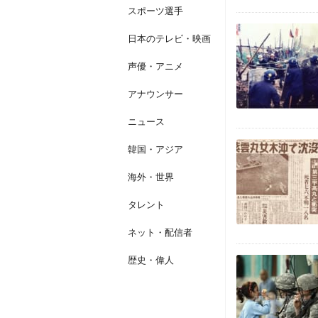
スポーツ選手
日本のテレビ・映画
声優・アニメ
アナウンサー
ニュース
韓国・アジア
海外・世界
タレント
ネット・配信者
歴史・偉人