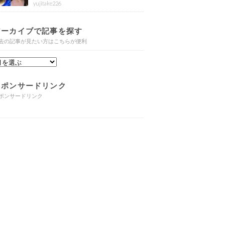
め
yujitake226
アーカイブで記事を探す
去の記事が見たい方はこちらが便利
スポンサードリンク
ポンサードリンク