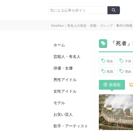
NewSee｜有名人の現在・芸能・ゴシップ・事件の情
「死者」
ホーム
芸能人・有名人
現在
子供
俳優・女優
死因
理由
男性アイドル
新着順
女性アイドル
モデル
お笑い芸人
歌手・アーティスト