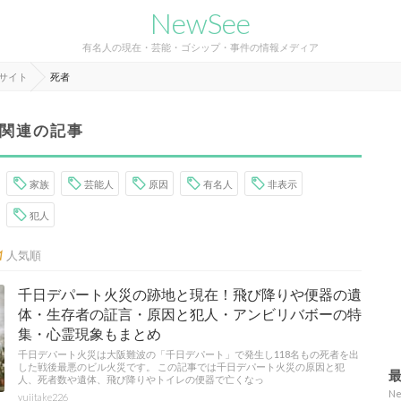
NewSee
有名人の現在・芸能・ゴシップ・事件の情報メディア
報サイト
死者
関連の記事
家族
芸能人
原因
有名人
非表示
犯人
人気順
千日デパート火災の跡地と現在！飛び降りや便器の遺
体・生存者の証言・原因と犯人・アンビリバボーの特
集・心霊現象もまとめ
千日デパート火災は大阪難波の「千日デパート」で発生し118名もの死者を出
した戦後最悪のビル火災です。 この記事では千日デパート火災の原因と犯
人、死者数や遺体、飛び降りやトイレの便器で亡くなっ
N
yujitake226