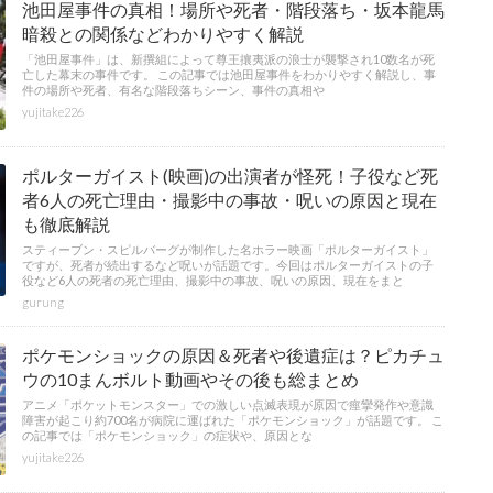
池田屋事件の真相！場所や死者・階段落ち・坂本龍馬
暗殺との関係などわかりやすく解説
「池田屋事件」は、新撰組によって尊王攘夷派の浪士が襲撃され10数名が死
亡した幕末の事件です。 この記事では池田屋事件をわかりやすく解説し、事
件の場所や死者、有名な階段落ちシーン、事件の真相や
yujitake226
ポルターガイスト(映画)の出演者が怪死！子役など死
者6人の死亡理由・撮影中の事故・呪いの原因と現在
も徹底解説
スティーブン・スピルバーグが制作した名ホラー映画「ポルターガイスト」
ですが、死者が続出するなど呪いが話題です。今回はポルターガイストの子
役など6人の死者の死亡理由、撮影中の事故、呪いの原因、現在をまと
gurung
ポケモンショックの原因＆死者や後遺症は？ピカチュ
ウの10まんボルト動画やその後も総まとめ
アニメ「ポケットモンスター」での激しい点滅表現が原因で痙攣発作や意識
障害が起こり約700名が病院に運ばれた「ポケモンショック」が話題です。 こ
の記事では「ポケモンショック」の症状や、原因とな
yujitake226