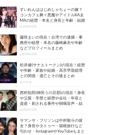
すいれんははじめしゃちょーの嫁？
コンカフェ舞々悪魔やアイドルKAゑ
MAの経歴・本名と身長と年齢・結婚
情報もまとめ
yujitake226
藤咲まいの現在！台湾での逮捕・事
務所や経歴・本名の藤崎麻衣や年齢
などプロフィールまとめ
yujitake226
松井健(サナエトークン)の現在！経歴
や年齢・家族や結婚・高市早苗総理
との関係・逃亡とその後まとめ
gurung
西村拓郎(神田うの旦那)の現在！身長
や父親・学歴と経歴や会社・年収と
資産・刺される事件や恫喝音声・結
婚と子供や自宅・脳梗塞の病気もま
yujitake226
とめ
サマンサ・フリソンは中村敬斗の彼
女？身長やタトゥー・箱根旅行など
匂わせ・InstagramやYouTubeもまと