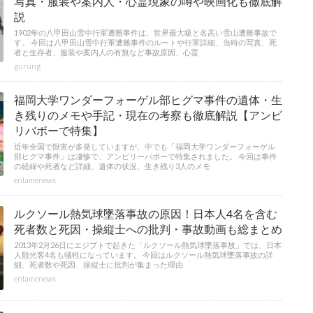
写真・服装や案内人・心霊現象の噂や映画化も徹底解
説
1902年の八甲田山雪中行軍遭難事件は、世界最大級と名高い雪山遭難事故で
す。 今回は八甲田山雪中行軍遭難事件のルートや行軍詳細、当時の写真、死
者と生存者、服装や案内人の有無など事故原因、心霊
gurung
福岡大学ワンダーフォーゲル部ヒグマ事件の遺体・生
き残りのメモや手記・現在の考察も徹底解説【アンビ
リバボーで特集】
近年全国で獣害が多発していますが、中でも「福岡大学ワンダーフォーゲル
部ヒグマ事件」は凄惨で、アンビリーバボーで特集されました。 今回は事件
の経緯や死者など詳細、遺体の状況、生き残り3人のメモ
entamenews
ルクソール熱気球墜落事故の原因！日本人4名を含む
死者数と死因・操縦士への批判・事故動画も総まとめ
2013年2月26日にエジプトで起きた「ルクソール熱気球墜落事故」では、日本
人観光客4名も犠牲になっています。 今回はルクソール熱気球墜落事故の詳
細、死者数や死因、操縦士に批判が集まった理由
entamenews