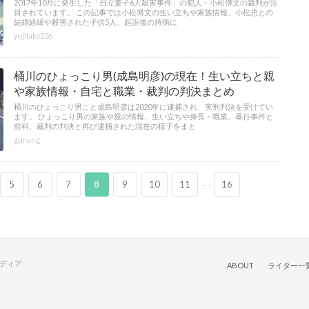
2017年10月に発生した「日立妻子6人殺害事件」の犯人・小松博文の裁判が注
目されています。 この記事では小松博文の生い立ちや家族情報、小松恵との
結婚経緯や殺害された子供5人、起訴後の持病に
yujitake226
桶川のひょっこり男(成島明彦)の現在！生い立ちと親
や家族情報・自宅と職業・裁判の判決まとめ
桶川のひょっこり男こと成島明彦は2020年に逮捕され、実刑判決を受けてい
ます。 ひょっこり男の家族や親の情報、生い立ちや身長・職業、暴行事件と
前科、裁判の判決と再び逮捕された現在の様子をまと
gurung
...
5
6
7
8
9
10
11
16
メディア
ABOUT
ライター一