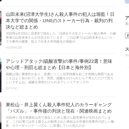
山田未来(沼津大学生)さん殺人事件の犯人は堀藍！日
本大学での関係・LINEのストーカー行為・裁判の判
過
決など総まとめ
2020年6月23日に沼津市で発生した「沼津女子大生ストーカー殺人事件」の被
害者の山田未来さんが注目されています。 この記事では山田未来さんについ
てや事件の概要、犯人で日本大学同級生の堀藍の
yujitake226
ス
アシッドアタック(硫酸攻撃)の事件/事例22選！意味
や心理・刑罰も総まとめ【日本と海外別】
硫酸は強い腐食性があり、皮膚につくと化学熱傷を起こす危険な物質である
ことはよく知られています。突然、硫酸をかけられたら？考えただけで恐ろ
しいですよね。 硫酸を突然かけられるアシッドアタックの
gurung
東松山・井上翼くん殺人事件犯人のカラーギャング
「パズル」・事件後の判決と現在・関連映画まとめ
2016年に埼玉県東松山市で発生した井上翼さん殺害事件が注目されていま
す。 この記事では井上翼さんが殺害された東松山少年暴行死事件の詳しい概
要、カラーギャング「パズル」に所属していた犯人の少