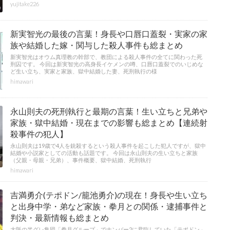
yujitake226
新実智光の最後の言葉！身長や口唇口蓋裂・実家の家
族や結婚した嫁・関与した殺人事件も総まとめ
新実智光はオウム真理教の幹部で、教団による殺人事件の全てに関わった死
刑囚です。 今回は新実智光の高身長イケメンの噂、口唇口蓋裂でのいじめな
ど生い立ち、実家と家族、獄中結婚した妻、死刑執行の様
himawari
永山則夫の死刑執行と最期の言葉！生い立ちと兄弟や
家族・獄中結婚・現在までの影響も総まとめ【連続射
殺事件の犯人】
永山則夫は19歳で4人を銃殺するという殺人事件を起こした犯人ですが、獄中
結婚や小説家としての活動も話題です。 今回は永山則夫の生い立ちと家族
（父親・母親・兄弟）、事件概要、獄中結婚、死刑執行
himawari
吉満勇介(テポドン/籠池勇介)の現在！身長や生い立ち
と出身中学・弟など家族・拳月との関係・逮捕事件と
判決・最新情報も総まとめ
大阪の半グレ集団「拳月グループ」でナンバー2に君臨していた「テポドン」