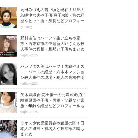
高田みづえの若い頃と現在！旦那の
若嶋津六夫や子供(息子/娘)・昔の経
歴やヒット曲・身長などプロフィー
ルもまとめ
gurung
野村由佳はハーフ？生い立ちや家
族・西東京市の中窪新太郎さんら殺
人事件の真相・旦那と子供もまとめ
yujitake226
バレツタ久美はハーフ！国籍やミス
ユニバースの経歴・六本木マンショ
ン殺人事件の現場・犯人の高橋伸明
との関係もまとめ
yujitake226
矢木麻織香(花田優一の元嫁)の現在！
離婚原因や子供・再婚・父親など家
族・年齢や経歴などプロフィールも
まとめ
yujitake226
ラオス少女児童買春や置屋の闇！日
本人の逮捕・有名人や政治家の噂も
まとめ