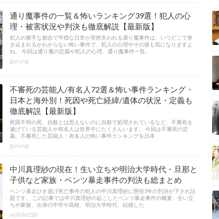
通り魔事件の一覧＆怖いランキング39選！犯人の心
理・被害状況や判決も徹底解説【最新版】
犯人の勝手な都合で平穏な日常が突然失われる通り魔事件は、いつどこで巻
き込まれるかわからない怖い事件で、犯人の心理やその後も気になりますよ
ね。 今回は通り魔の定義や犯人の心理、通り魔事件一覧、
gurung
不審死の芸能人/有名人72選＆怖い事件ランキング・
日本と海外別！死因や死亡経緯/遺体の状況・定義も
徹底解説【最新版】
死因不明の死、自殺とは思えないのに自殺で処理されているなど、不審死を
遂げている芸能人や有名人は世界中にたくさんいます。 今回は不審死の定
義、不審死した芸能人・有名人の怖い事件ランキングを日本
gurung
中川真理紗の現在！生い立ちや明治大学時代・旦那と
子供など家族・ベンツ暴走事件の判決も総まとめ
ベンツ暴走ひき逃げ死亡事件の犯人の中川真理紗に懲役5年の判決が下され話
題です。 この記事では中川真理紗の起こしたベンツ暴走事件の概要、生い立
ちや家族、出身の中学や高校、明治大学時代、結婚した
yujitake226