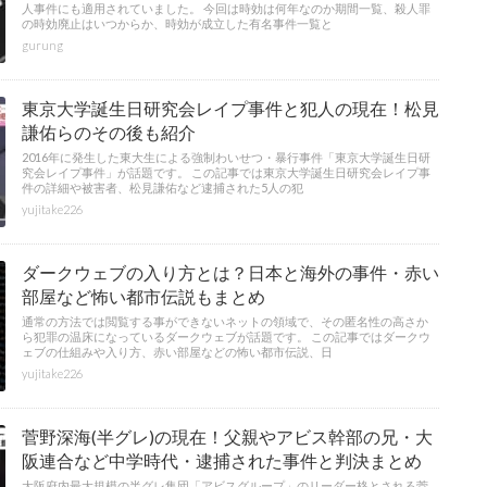
人事件にも適用されていました。 今回は時効は何年なのか期間一覧、殺人罪
の時効廃止はいつからか、時効が成立した有名事件一覧と
gurung
東京大学誕生日研究会レイプ事件と犯人の現在！松見
謙佑らのその後も紹介
2016年に発生した東大生による強制わいせつ・暴行事件「東京大学誕生日研
究会レイプ事件」が話題です。 この記事では東京大学誕生日研究会レイプ事
件の詳細や被害者、松見謙佑など逮捕された5人の犯
yujitake226
ダークウェブの入り方とは？日本と海外の事件・赤い
部屋など怖い都市伝説もまとめ
通常の方法では閲覧する事ができないネットの領域で、その匿名性の高さか
ら犯罪の温床になっているダークウェブが話題です。 この記事ではダークウ
ェブの仕組みや入り方、赤い部屋などの怖い都市伝説、日
yujitake226
菅野深海(半グレ)の現在！父親やアビス幹部の兄・大
阪連合など中学時代・逮捕された事件と判決まとめ
大阪府内最大規模の半グレ集団「アビスグループ」のリーダー格とされる菅