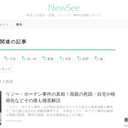
NewSee
有名人の現在・芸能・ゴシップ・事件の情報メディア
報サイト
事件
関連の記事
子供
若い頃
家族
旦那
経歴
嫁
ンキング
人気順
リジー・ボーデン事件の真相！両親の死因・自宅や映
画化などその後も徹底解説
「リジー・ボーデン事件」は19世紀末頃のアメリカで起きた猟奇的殺人事件
で、今だ謎に包まれた未解決事件です。 今回はリジー・ボーデン事件の経緯
や両親の死因、事件の真相、自宅や映画化などその後と
entamenews
N