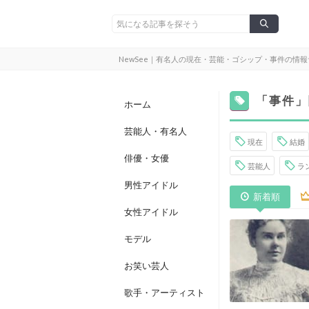
NewSee｜有名人の現在・芸能・ゴシップ・事件の情
「事件」
ホーム
芸能人・有名人
現在
結婚
俳優・女優
芸能人
ラ
男性アイドル
新着順
女性アイドル
モデル
お笑い芸人
歌手・アーティスト