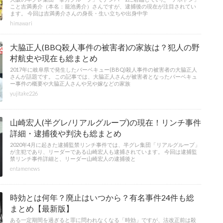
こと吉満勇介（本名：籠池勇介）さんですが、逮捕後の現在が注目されてい
ます。 今回は吉満勇介さんの身長・生い立ちや出身中学
himawari
大脇正人(BBQ殺人事件の被害者)の家族は？犯人の野
村航史や現在も総まとめ
2017年に岐阜県で発生したバーベキュー(BBQ)殺人事件の被害者の大脇正人
さんが話題です。 この記事では、大脇正人さんが被害者となったバーベキュ
ー事件の概要や大脇正人さんや兄や嫁などの家族
yujitake226
山崎宏人(半グレ/リアルグループ)の現在！リンチ事件
詳細・逮捕後や判決も総まとめ
2020年4月に起きた逮捕監禁リンチ事件では、半グレ集団「リアルグループ」
が主犯であり、リーダーである山崎宏人も逮捕されています。 今回は逮捕監
禁リンチ事件詳細と、リーダー山崎宏人の逮捕後と
entamenews
時効とは何年？廃止はいつから？有名事件24件も総
まとめ【最新版】
ある一定期間を過ぎると罪に問われなくなる「時効」ですが、法改正前は殺