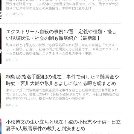
野深海が話題です。 この記事では菅野深海の身長や生い立ち、元ヤクザの父
親やアビス幹部の兄などの家族情報、中学時代に立ち上げ
yujitake226
エクストリーム自殺の事例17選！定義や種類・怪し
い現場状況・社会の闇も徹底紹介【最新版】
到底自殺とは思えない状況でも自殺処理された疑いがある事例を「エクスト
リーム自殺」と言い、社会の闇が垣間見えると話題です。 今回はエクストリ
ーム自殺の定義や種類、エクストリーム自殺の事件・事故
gurung
桐島聡(指名手配犯)の現在！事件で何した？懸賞金や
時効・宮川大輔や氷川きよしに似てる噂も総まとめ
東アジア反日武装戦線で連続企業爆破事件を起こした桐島聡は指名手配され
ていましたが、現在は2024年に身柄を確保されています。 今回は桐島聡の経
歴や事件で何したか、指名手配での懸賞金や時効の有
gurung
小松博文の生い立ちと現在！嫁の小松恵や子供・日立
妻子6人殺害事件の裁判と判決まとめ