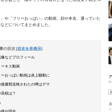
ス」や「フリーおっぱい」の動画、顔や本名、通っていた
在などについてまとめました。
事の目次
[
目次を非表示
]
顔画像などプロフィール
フリーキス動画
フリーおっぱい動画は炎上騒動に
過
その後書類送検されたの噂はデマ
出身高校は？
名
ス
その後や現在