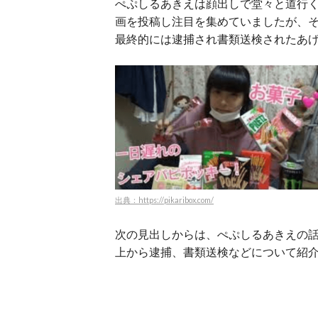
ぺぷしるあきえは顔出しで堂々と道行
画を投稿し注目を集めていましたが、
最終的には逮捕され書類送検されたあげく
出典：https://pikaribox.com/
次の見出しからは、ぺぷしるあきえの
上から逮捕、書類送検などについて紹