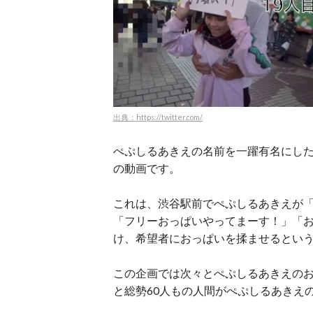
出典：https://twitter.com/
ぺぷしるあきえの名前を一躍有名にした
の動画です。
これは、渋谷駅前でぺぷしるあきえが
「フリーおっぱいやってまーす！」「
け、希望者におっぱいを揉ませるとい
この企画では次々とぺぷしるあきえの
と総勢60人もの人間がぺぷしるあきえ