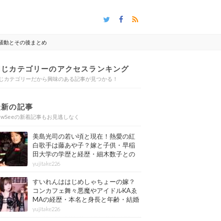
騒動とその後まとめ
同じカテゴリーのアクセスランキング
じカテゴリーだから興味のある記事が見つかる！
最新の記事
ewSeeの新着記事もお見逃しなく
美島光司の若い頃と現在！熱愛の紅
白歌手は藤あや子？嫁と子供・早稲
田大学の学歴と経歴・細木数子との
確執もまとめ
yujitake226
すいれんははじめしゃちょーの嫁？
コンカフェ舞々悪魔やアイドルKAゑ
MAの経歴・本名と身長と年齢・結婚
情報もまとめ
yujitake226