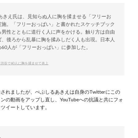
」のあきえ氏は、見知らぬ人に胸を揉ませる「フリーお
実施。「フリーおっぱい」と書かれたスケッチブック
る男性とともに道行く人に声をかける。触り方は自由
ば、後ろから乱暴に胸を揉みしだく人も出現。日本人
60人が「フリーおっぱい」に参加した。
渋谷で60人に胸を揉ませて炎上
れましたが、ぺぷしるあきえは自身のTwitterにこの
の動画をアップし直し、YouTubeへの抗議と共にフォ
をツイートしています。