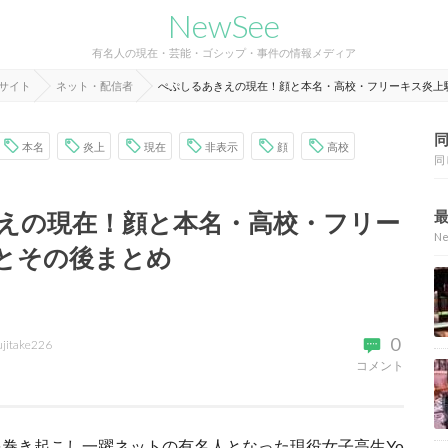
NewSee
有名人の現在・芸能・ゴシップ・事件の情報メディア
報サイト
ネット・配信者
ぺぷしるあきえの現在！顔と本名・高校・フリーキス炎上
本名
炎上
現在
非表示
顔
高校
同
えの現在！顔と本名・高校・フリー
N
とその後まとめ
0
ujitake226
コメント
巻き起こし一躍ネットの有名人となった現役女子高生Yo