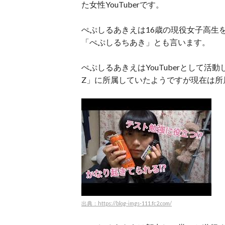
た女性YouTuberです。
ぺぷしるあきえは16歳の現役女子高生を
「ぺぷしるちあき」とも言います。
ぺぷしるあきえはYouTuberとして
Z」に所属していたようですが現在は所
出典：https://blog-imgs-111.fc2.com/