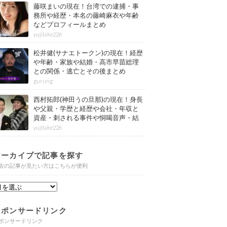
藤咲まいの現在！台湾での逮捕・事
務所や経歴・本名の藤崎麻衣や年齢
などプロフィールまとめ
yujitake226
松井健(サナエトークン)の現在！経歴
や年齢・家族や結婚・高市早苗総理
との関係・逃亡とその後まとめ
gurung
西村拓郎(神田うの旦那)の現在！身長
や父親・学歴と経歴や会社・年収と
資産・刺される事件や恫喝音声・結
婚と子供や自宅・脳梗塞の病気もま
yujitake226
とめ
アーカイブで記事を探す
去の記事が見たい方はこちらが便利
スポンサードリンク
ポンサードリンク