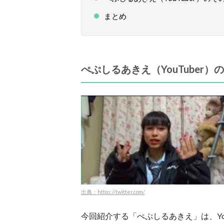
まとめ
ぺぷしるあきえ（YouTuber
出典：https://twitter.com/
今回紹介する「ぺぷしるあきえ」は、Yo