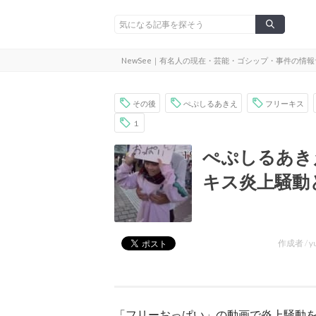
NewSee｜有名人の現在・芸能・ゴシップ・事件の情
その後
ぺぷしるあきえ
フリーキス
１
ぺぷしるあき
キス炎上騒動
作成者 /
y
「フリーおっぱい」の動画で炎上騒動を