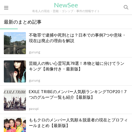
NewSee
有名人の現在・芸能・ゴシップ・事件の情報サイト
最新のまとめ記事
不敬罪で逮捕や死刑とは？日本での事例7つや意味・
現在は廃止の理由を解説
gurung
芸能人の怖い心霊写真78選！本物と嘘に分けてラン
キング【画像付き・最新版】
gurung
EXILE TRIBEのメンバー人気順ランキングTOP20！7
つのグループ一覧も紹介【最新版】
passpi
ももクロのメンバー人気順＆脱退者の現在とプロフィ
ールまとめ【最新版】