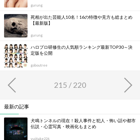
gurung
死相が出た芸能人10名！16の特徴や見方も総まとめ
【最新版】
gurung
ハロプロ研修生の人気順ランキング最新TOP30～決
定版を公開
goboutree
215 / 220
最新の記事
犬鳴トンネルの現在！殺人事件と犯人・怖い話や都市
伝説・心霊写真・映画化もまとめ
yujitake226