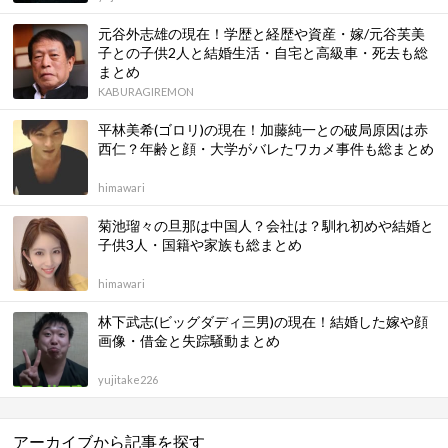
元谷外志雄の現在！学歴と経歴や資産・嫁/元谷芙美
子との子供2人と結婚生活・自宅と高級車・死去も総
まとめ
KABURAGIREMON
平林美希(ゴロリ)の現在！加藤純一との破局原因は赤
西仁？年齢と顔・大学がバレたワカメ事件も総まとめ
himawari
菊池瑠々の旦那は中国人？会社は？馴れ初めや結婚と
子供3人・国籍や家族も総まとめ
himawari
林下武志(ビッグダディ三男)の現在！結婚した嫁や顔
画像・借金と失踪騒動まとめ
yujitake226
アーカイブから記事を探す