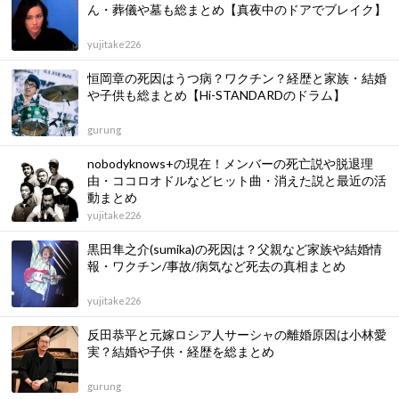
ん・葬儀や墓も総まとめ【真夜中のドアでブレイク】
yujitake226
恒岡章の死因はうつ病？ワクチン？経歴と家族・結婚
や子供も総まとめ【Hi-STANDARDのドラム】
gurung
nobodyknows+の現在！メンバーの死亡説や脱退理
由・ココロオドルなどヒット曲・消えた説と最近の活
動まとめ
yujitake226
黒田隼之介(sumika)の死因は？父親など家族や結婚情
報・ワクチン/事故/病気など死去の真相まとめ
yujitake226
反田恭平と元嫁ロシア人サーシャの離婚原因は小林愛
実？結婚や子供・経歴を総まとめ
gurung