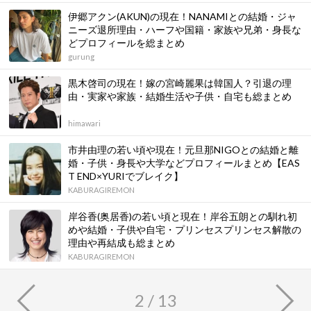
伊郷アクン(AKUN)の現在！NANAMIとの結婚・ジャ
ニーズ退所理由・ハーフや国籍・家族や兄弟・身長な
どプロフィールを総まとめ
gurung
黒木啓司の現在！嫁の宮崎麗果は韓国人？引退の理
由・実家や家族・結婚生活や子供・自宅も総まとめ
himawari
市井由理の若い頃や現在！元旦那NIGOとの結婚と離
婚・子供・身長や大学などプロフィールまとめ【EAS
T END×YURIでブレイク】
KABURAGIREMON
岸谷香(奥居香)の若い頃と現在！岸谷五朗との馴れ初
めや結婚・子供や自宅・プリンセスプリンセス解散の
理由や再結成も総まとめ
KABURAGIREMON
2 / 13