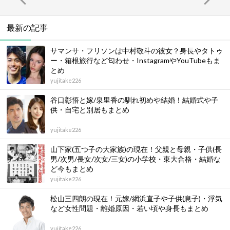
最新の記事
サマンサ・フリソンは中村敬斗の彼女？身長やタトゥ
ー・箱根旅行など匂わせ・InstagramやYouTubeもま
とめ
yujitake226
谷口彰悟と嫁/泉里香の馴れ初めや結婚！結婚式や子
供・自宅と別居もまとめ
yujitake226
山下家(五つ子の大家族)の現在！父親と母親・子供(長
男/次男/長女/次女/三女)の小学校・東大合格・結婚な
ど今もまとめ
yujitake226
松山三四朗の現在！元嫁/網浜直子や子供(息子)・浮気
など女性問題・離婚原因・若い頃や身長もまとめ
yujitake226