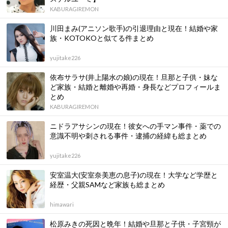
KABURAGIREMON
川田まみ(アニソン歌手)の引退理由と現在！結婚や家
族・KOTOKOと似てる件まとめ
yujitake226
依布サラサ(井上陽水の娘)の現在！旦那と子供・妹な
ど家族・結婚と離婚や再婚・身長などプロフィールま
とめ
KABURAGIREMON
ニドラアサシンの現在！彼女への手マン事件・薬での
意識不明や刺される事件・逮捕の経緯も総まとめ
yujitake226
安室温大(安室奈美恵の息子)の現在！大学など学歴と
経歴・父親SAMなど家族も総まとめ
himawari
松原みきの死因と晩年！結婚や旦那と子供・子宮頸が