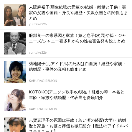
末延麻裕子(羽生結弦の元嫁)の結婚・離婚と子供！実
家の父親や国籍・身長や経歴・矢沢永吉との関係もま
とめ
yujitake226
服部良一の家系図と家族！嫁と息子(次男)や孫・ジャ
ニーズ/ジャニー喜多川からの性被害告発も総まとめ
yujitake226
菊地陽子(元アイドル)の死因は白血病！経歴や家族・
結婚歴・事件の真相も総まとめ
KABURAGIREMON
KOTOKO(アニソン歌手)の現在！引退の噂・本名と
年齢・家族や結婚歴・代表曲を徹底紹介
KABURAGIREMON
志賀真理子の死因は事故！若い頃の経歴(大学)・結婚
歴と家族・お墓と葬儀も徹底紹介【魔法のアイドルパ
ステルユーミ】