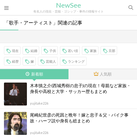
NewSee
有名人の現在・芸能・ゴシップ・事件の情報サイト
「歌手・アーティスト」関連の記事
現在
結婚
子供
若い頃
家族
旦那
経歴
嫁
芸能人
ランキング
新着順
人気順
木本慎之介(西城秀樹の息子)の現在！母親など家族・
身長や高校と大学・サッカー歴もまとめ
yujitake226
尾崎紀世彦の死因と晩年！嫁と息子＆父・バイク事
故・ハーフ説や身長も総まとめ
yujitake226