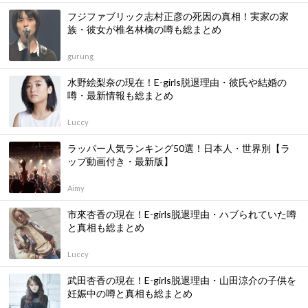
フジファブリック志村正彦の死因の真相！実家の家
族・彼女が椎名林檎の噂も総まとめ
gurung
水野絵梨奈の現在！E-girls脱退理由・彼氏や結婚の
噂・最新情報も総まとめ
Luccy
ラッパー人気ランキング50選！日本人・世界別【ラ
ップ動画付き・最新版】
Aimy
市來杏香の現在！E-girls脱退理由・ハブられていた噂
と真相も総まとめ
Luccy
武田杏香の現在！E-girls脱退理由・山田涼介の子供を
妊娠中の噂と真相も総まとめ