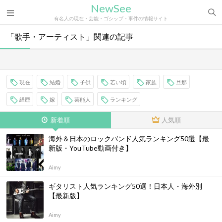
NewSee
有名人の現在・芸能・ゴシップ・事件の情報サイト
「歌手・アーティスト」関連の記事
現在
結婚
子供
若い頃
家族
旦那
経歴
嫁
芸能人
ランキング
新着順
人気順
海外＆日本のロックバンド人気ランキング50選【最
新版・YouTube動画付き】
Aimy
ギタリスト人気ランキング50選！日本人・海外別
【最新版】
Aimy