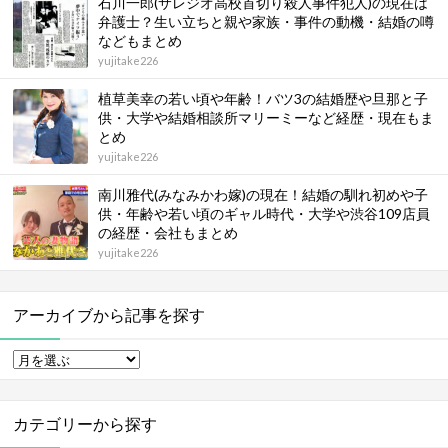
石川一郎(サレジオ高校首切り殺人事件犯人)の現在は
弁護士？生い立ちと親や家族・事件の動機・結婚の噂
などもまとめ
yujitake226
植草美幸の若い頃や年齢！バツ3の結婚歴や旦那と子
供・大学や結婚相談所マリーミーなど経歴・現在もま
とめ
yujitake226
南川雅代(みなみかわ嫁)の現在！結婚の馴れ初めや子
供・年齢や若い頃のギャル時代・大学や渋谷109店員
の経歴・会社もまとめ
yujitake226
アーカイブから記事を探す
カテゴリーから探す