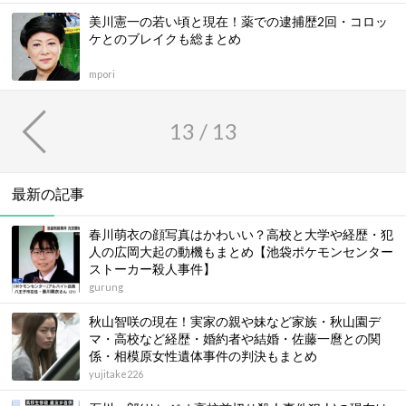
美川憲一の若い頃と現在！薬での逮捕歴2回・コロッ
ケとのブレイクも総まとめ
mpori
13 / 13
最新の記事
春川萌衣の顔写真はかわいい？高校と大学や経歴・犯
人の広岡大起の動機もまとめ【池袋ポケモンセンター
ストーカー殺人事件】
gurung
秋山智咲の現在！実家の親や妹など家族・秋山園デ
マ・高校など経歴・婚約者や結婚・佐藤一麿との関
係・相模原女性遺体事件の判決もまとめ
yujitake226