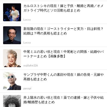
カルロストシキの現在！嫁と子供・離婚と再婚／オメ
ガトライブ時代とソロ活動も総まとめ
Luccy
新垣隆の現在！ゴーストライターと実力・目は斜視？
結婚は？噂の真相も総まとめ
Luccy
中尾ミエの若い頃と現在！中尾彬との関係・結婚やパ
ートナーまとめ【画像多数】
yujitake226
サンプラザ中野くんの素顔や現在！娘の告発・元嫁や
再婚も総まとめ
passpi
井上陽水の若い頃と現在！薬での逮捕・嫁と子供や結
婚/離婚歴も総まとめ