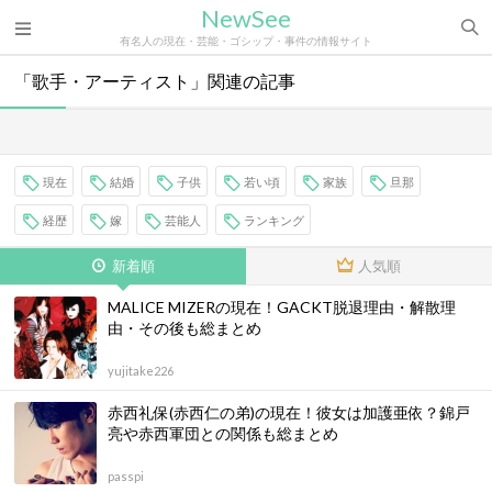
NewSee
有名人の現在・芸能・ゴシップ・事件の情報サイト
「歌手・アーティスト」関連の記事
現在
結婚
子供
若い頃
家族
旦那
経歴
嫁
芸能人
ランキング
新着順
人気順
MALICE MIZERの現在！GACKT脱退理由・解散理
由・その後も総まとめ
yujitake226
赤西礼保(赤西仁の弟)の現在！彼女は加護亜依？錦戸
亮や赤西軍団との関係も総まとめ
passpi