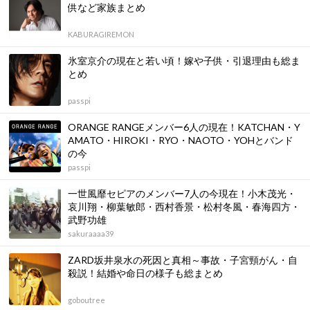
供など家族まとめ
KABURAGIREMON
氷室京介の現在と若い頃！嫁や子供・引退理由も総ま
とめ
passpi
ORANGE RANGEメンバー6人の現在！KATCHAN・Y
AMATO・HIROKI・RYO・NAOTO・YOHとバンド
の今
passpi
一世風靡セピアのメンバー7人の今現在！小木茂光・
哀川翔・柳葉敏郎・西村香景・松村冬風・春海四方・
武野功雄
sakuraaaa39
ZARD坂井泉水の死因と真相～事故・子宮頸がん・自
殺説！結婚や命日の様子も総まとめ
goboutree