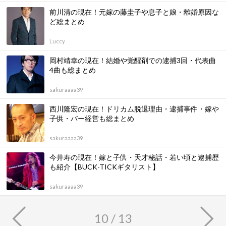
前川清の現在！元嫁の藤圭子や息子と娘・離婚原因な
ど総まとめ
Luccy
岡村靖幸の現在！結婚や覚醒剤での逮捕3回・代表曲
4曲も総まとめ
sakuraaaa39
西川隆宏の現在！ドリカム脱退理由・逮捕事件・嫁や
子供・バー経営も総まとめ
sakuraaaa39
今井寿の現在！嫁と子供・天才秘話・若い頃と逮捕歴
も紹介【BUCK-TICKギタリスト】
sakuraaaa39
10 / 13