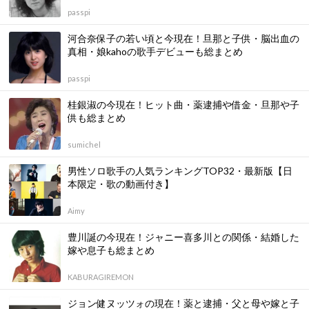
passpi
河合奈保子の若い頃と今現在！旦那と子供・脳出血の
真相・娘kahoの歌手デビューも総まとめ
passpi
桂銀淑の今現在！ヒット曲・薬逮捕や借金・旦那や子
供も総まとめ
sumichel
男性ソロ歌手の人気ランキングTOP32・最新版【日
本限定・歌の動画付き】
Aimy
豊川誕の今現在！ジャニー喜多川との関係・結婚した
嫁や息子も総まとめ
KABURAGIREMON
ジョン健ヌッツォの現在！薬と逮捕・父と母や嫁と子