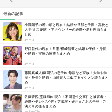
最新の記事
小澤陽子の若い頃と現在！結婚や旦那と子供・高校と
大学(ミス慶應)・アナウンサーの経歴や退社理由もま
とめ
gurung
野口啓代の現在！旦那/楢﨑智亜と結婚や子供・身長
や筋肉・実家の家族もまとめ
gurung
藤岡真威人(藤岡弘の息子)の母親など家族！大学や学
歴・身長と筋肉・山崎賢人に似てるイケメン説もまと
め
gurung
佐藤晋悦(霊媒師)の現在！不同意性交事件と被害者・
経歴やテレビ/メディア出演・好井まさおの告発・判
決とその後もまとめ
yujitake226