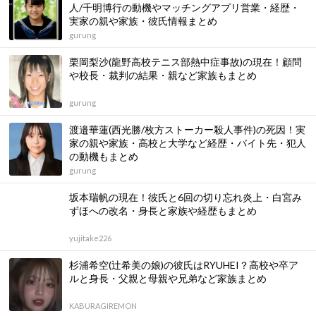
人/千明博行の動機やマッチングアプリ営業・経歴・
実家の親や家族・彼氏情報まとめ
gurung
栗岡梨沙(龍野高校テニス部熱中症事故)の現在！顧問
や校長・裁判の結果・親など家族もまとめ
gurung
渡邉華蓮(西光勝/枚方ストーカー殺人事件)の死因！実
家の親や家族・高校と大学など経歴・バイト先・犯人
の動機もまとめ
gurung
坂本瑞帆の現在！彼氏と6回の切り忘れ炎上・白宮み
ずほへの改名・身長と家族や経歴もまとめ
yujitake226
杉浦希空(辻希美の娘)の彼氏はRYUHEI？高校や卒ア
ルと身長・父親と母親や兄弟など家族まとめ
KABURAGIREMON