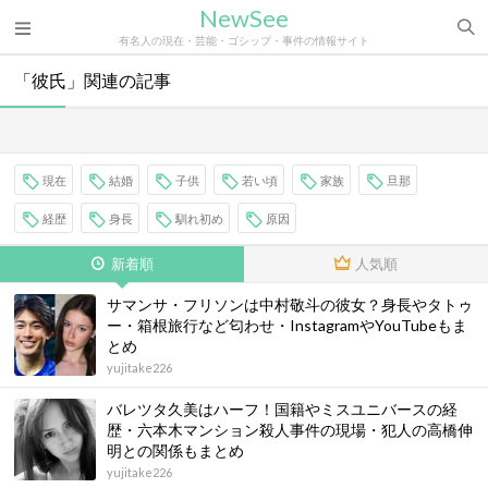
NewSee
有名人の現在・芸能・ゴシップ・事件の情報サイト
「彼氏」関連の記事
現在
結婚
子供
若い頃
家族
旦那
経歴
身長
馴れ初め
原因
新着順
人気順
サマンサ・フリソンは中村敬斗の彼女？身長やタトゥ
ー・箱根旅行など匂わせ・InstagramやYouTubeもま
とめ
yujitake226
バレツタ久美はハーフ！国籍やミスユニバースの経
歴・六本木マンション殺人事件の現場・犯人の高橋伸
明との関係もまとめ
yujitake226