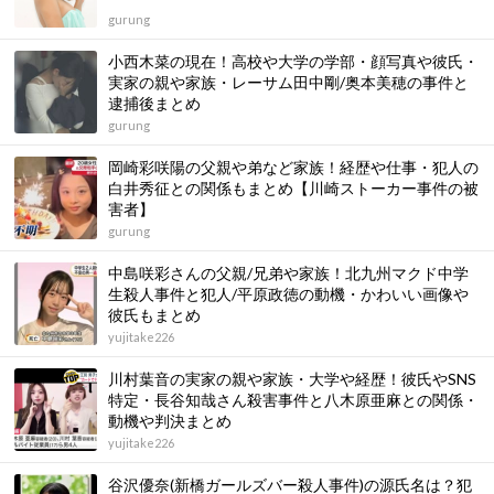
gurung
小西木菜の現在！高校や大学の学部・顔写真や彼氏・
実家の親や家族・レーサム田中剛/奥本美穂の事件と
逮捕後まとめ
gurung
岡崎彩咲陽の父親や弟など家族！経歴や仕事・犯人の
白井秀征との関係もまとめ【川崎ストーカー事件の被
害者】
gurung
中島咲彩さんの父親/兄弟や家族！北九州マクド中学
生殺人事件と犯人/平原政徳の動機・かわいい画像や
彼氏もまとめ
yujitake226
川村葉音の実家の親や家族・大学や経歴！彼氏やSNS
特定・長谷知哉さん殺害事件と八木原亜麻との関係・
動機や判決まとめ
yujitake226
谷沢優奈(新橋ガールズバー殺人事件)の源氏名は？犯