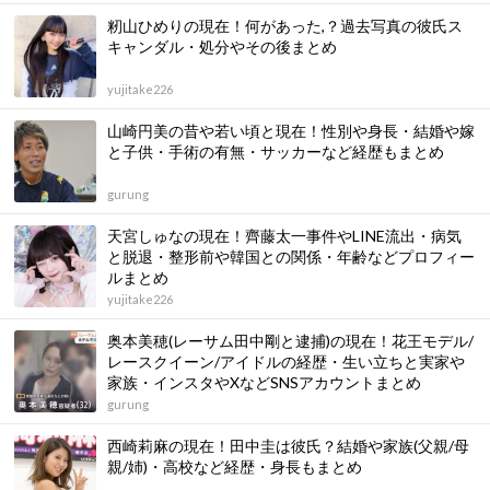
籾山ひめりの現在！何があった,？過去写真の彼氏ス
キャンダル・処分やその後まとめ
yujitake226
山崎円美の昔や若い頃と現在！性別や身長・結婚や嫁
と子供・手術の有無・サッカーなど経歴もまとめ
gurung
天宮しゅなの現在！齊藤太一事件やLINE流出・病気
と脱退・整形前や韓国との関係・年齢などプロフィー
ルまとめ
yujitake226
奥本美穂(レーサム田中剛と逮捕)の現在！花王モデル/
レースクイーン/アイドルの経歴・生い立ちと実家や
家族・インスタやXなどSNSアカウントまとめ
gurung
西崎莉麻の現在！田中圭は彼氏？結婚や家族(父親/母
親/姉)・高校など経歴・身長もまとめ