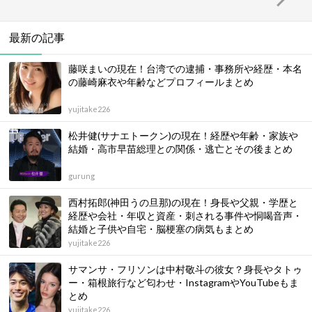
最新の記事
藤咲まいの現在！台湾での逮捕・事務所や経歴・本名
の藤崎麻衣や年齢などプロフィールまとめ
yujitake226
松井健(サナエトークン)の現在！経歴や年齢・家族や
結婚・高市早苗総理との関係・逃亡とその後まとめ
gurung
西村拓郎(神田うの旦那)の現在！身長や父親・学歴と
経歴や会社・年収と資産・刺される事件や恫喝音声・
結婚と子供や自宅・脳梗塞の病気もまとめ
yujitake226
サマンサ・フリソンは中村敬斗の彼女？身長やタトゥ
ー・箱根旅行など匂わせ・InstagramやYouTubeもま
とめ
yujitake226