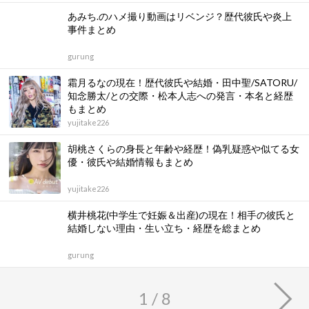
あみち.のハメ撮り動画はリベンジ？歴代彼氏や炎上
事件まとめ
gurung
霜月るなの現在！歴代彼氏や結婚・田中聖/SATORU/
知念勝太/との交際・松本人志への発言・本名と経歴
もまとめ
yujitake226
胡桃さくらの身長と年齢や経歴！偽乳疑惑や似てる女
優・彼氏や結婚情報もまとめ
yujitake226
横井桃花(中学生で妊娠＆出産)の現在！相手の彼氏と
結婚しない理由・生い立ち・経歴を総まとめ
gurung
1 / 8