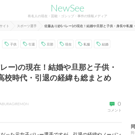
NewSee
有名人の現在・芸能・ゴシップ・事件の情報メディア
報サイト
スポーツ選手
佐藤あり紗(バレー)の現在！結婚や旦那と子供・身長や私服
子供
引退
旦那
現在
私服
結婚
バレー)の現在！結婚や旦那と子供・
高校時代・引退の経緯も総まとめ
0
ABURAGIREMON
コメント
同
連だった元女子バレー選手ですが、引退の経緯やノーバン