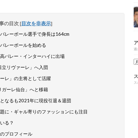
事の目次
[
目次を非表示
]
レーボール選手で身長は164cm
バレーボールを始める
過
高バレー・インターハイに出場
「日立リヴァーレ」へ入団
ーレ」の主将として活躍
ス
「リガーレ仙台」へと移籍
となるも2021年に現役引退＆退団
題に・ギャル寄りのファッションにも注目
いる？
のプロフィール