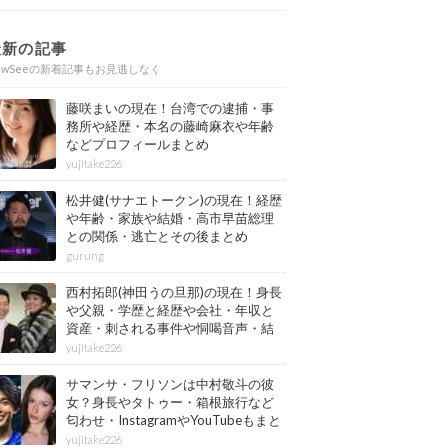
最新の記事
ewSeeの新着記事もお見逃しなく
藤咲まいの現在！台湾での逮捕・事
務所や経歴・本名の藤崎麻衣や年齢
などプロフィールまとめ
yujitake226
松井健(サナエトークン)の現在！経歴
や年齢・家族や結婚・高市早苗総理
との関係・逃亡とその後まとめ
gurung
西村拓郎(神田うの旦那)の現在！身長
や父親・学歴と経歴や会社・年収と
資産・刺される事件や恫喝音声・結
婚と子供や自宅・脳梗塞の病気もま
yujitake226
とめ
サマンサ・フリソンは中村敬斗の彼
女？身長やタトゥー・箱根旅行など
匂わせ・InstagramやYouTubeもまと
め
yujitake226