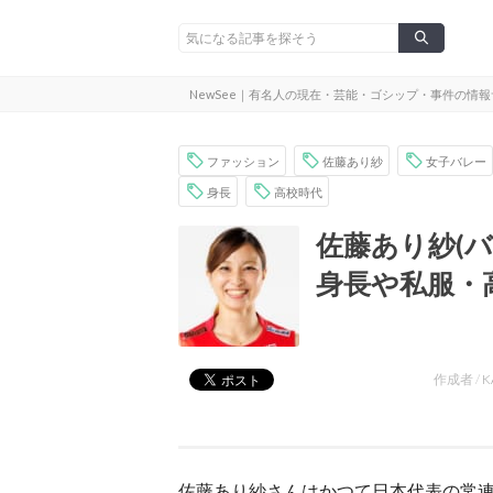
NewSee｜有名人の現在・芸能・ゴシップ・事件の情
ファッション
佐藤あり紗
女子バレー
身長
高校時代
佐藤あり紗(
身長や私服・
作成者 /
K
佐藤あり紗さんはかつて日本代表の常