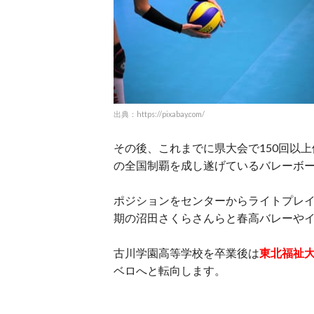
出典：https://pixabay.com/
その後、これまでに県大会で150回以上
の全国制覇を成し遂げているバレーボ
ポジションをセンターからライトプレ
期の沼田さくらさんらと春高バレーや
古川学園高等学校を卒業後は
東北福祉
ベロへと転向します。