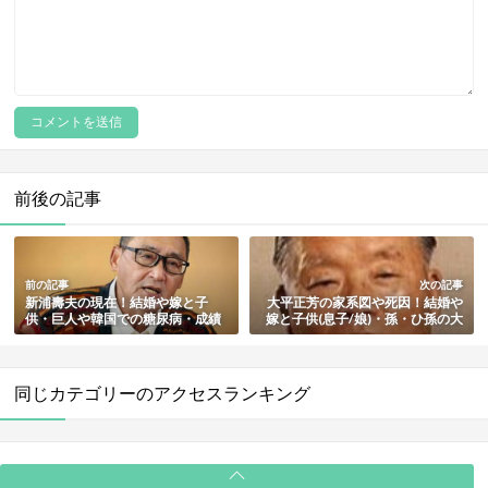
前後の記事
前の記事
次の記事
新浦壽夫の現在！結婚や嫁と子
大平正芳の家系図や死因！結婚や
供・巨人や韓国での糖尿病・成績
嫁と子供(息子/娘)・孫・ひ孫の大
と年俸や球速まとめ
平ひかるなど総まとめ
同じカテゴリーのアクセスランキング