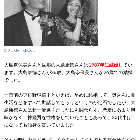
出典：
chunichi.co.jp
大島奈保美さんと旦那の大島康徳さんは
1987年に結婚
してい
ます。大島康徳さんが36歳、大島奈保美さんが26歳での結婚
でした。
一昔前のプロ野球選手といえば、早めに結婚して、奥さんに食
生活などをすべて世話してもらうというのが定石でしたが、大
島康徳さんは超一流選手だったにも関わらず、恋愛にあまり興
味がなく、神経質な性格をしていたこともあって、30代半ば
になっても独身を貫いていました。
そんな時に中日ドラゴンズのチームメイトである郭源治さんの