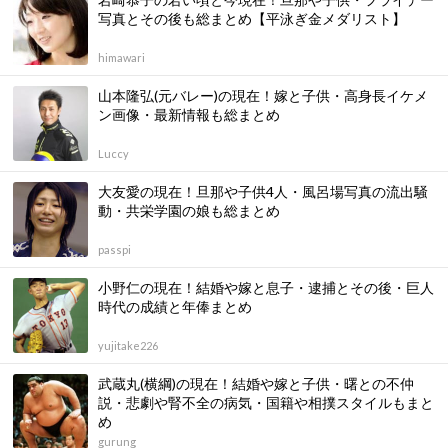
写真とその後も総まとめ【平泳ぎ金メダリスト】
himawari
山本隆弘(元バレー)の現在！嫁と子供・高身長イケメ
ン画像・最新情報も総まとめ
Luccy
大友愛の現在！旦那や子供4人・風呂場写真の流出騒
動・共栄学園の娘も総まとめ
passpi
小野仁の現在！結婚や嫁と息子・逮捕とその後・巨人
時代の成績と年俸まとめ
yujitake226
武蔵丸(横綱)の現在！結婚や嫁と子供・曙との不仲
説・悲劇や腎不全の病気・国籍や相撲スタイルもまと
め
gurung