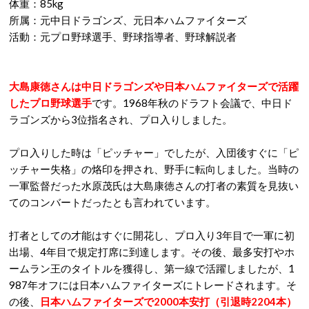
体重：85kg
所属：元中日ドラゴンズ、元日本ハムファイターズ
活動：元プロ野球選手、野球指導者、野球解説者
大島康徳さんは中日ドラゴンズや日本ハムファイターズで活躍
したプロ野球選手
です。1968年秋のドラフト会議で、中日ド
ラゴンズから3位指名され、プロ入りしました。
プロ入りした時は「ピッチャー」でしたが、入団後すぐに「ピ
ッチャー失格」の烙印を押され、野手に転向しました。当時の
一軍監督だった水原茂氏は大島康徳さんの打者の素質を見抜い
てのコンバートだったとも言われています。
打者としての才能はすぐに開花し、プロ入り3年目で一軍に初
出場、4年目で規定打席に到達します。その後、最多安打やホ
ームラン王のタイトルを獲得し、第一線で活躍しましたが、1
987年オフには日本ハムファイターズにトレードされます。そ
の後、
日本ハムファイターズで2000本安打（引退時2204本）