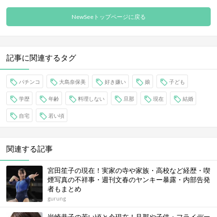
NewSeeトップページに戻る
記事に関連するタグ
パチンコ
大島奈保美
好き嫌い
娘
子ども
学歴
年齢
料理しない
旦那
現在
結婚
自宅
若い頃
関連する記事
宮田笙子の現在！実家の寺や家族・高校など経歴・喫
煙写真の不祥事・週刊文春のヤンキー暴露・内部告発
者もまとめ
gurung
岩崎恭子の若い頃と今現在！旦那や子供・フライデー