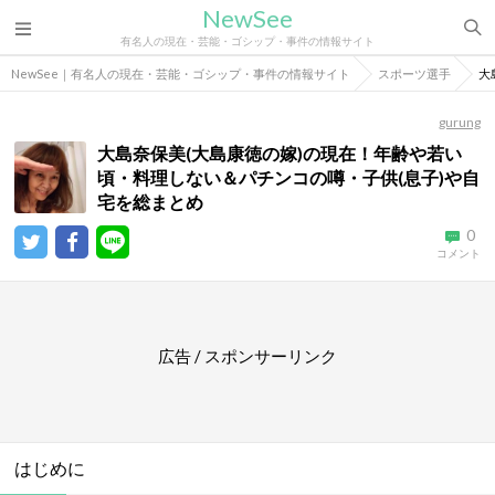
NewSee
有名人の現在・芸能・ゴシップ・事件の情報サイト
NewSee｜有名人の現在・芸能・ゴシップ・事件の情報サイト
スポーツ選手
大
gurung
大島奈保美(大島康徳の嫁)の現在！年齢や若い
頃・料理しない＆パチンコの噂・子供(息子)や自
宅を総まとめ
0
コメント
広告 / スポンサーリンク
はじめに