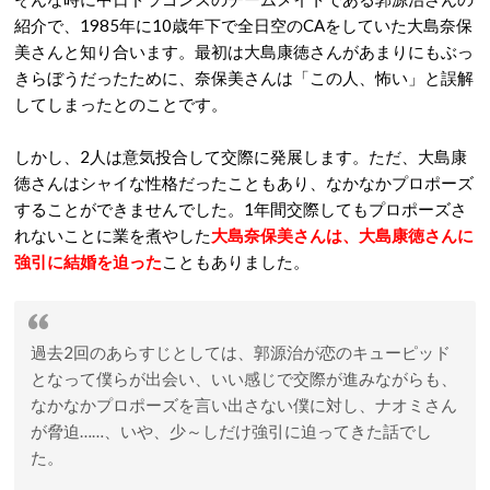
紹介で、1985年に10歳年下で全日空のCAをしていた大島奈保
美さんと知り合います。最初は大島康徳さんがあまりにもぶっ
きらぼうだったために、奈保美さんは「この人、怖い」と誤解
してしまったとのことです。
しかし、2人は意気投合して交際に発展します。ただ、大島康
徳さんはシャイな性格だったこともあり、なかなかプロポーズ
することができませんでした。1年間交際してもプロポーズさ
れないことに業を煮やした
大島奈保美さんは、大島康徳さんに
強引に結婚を迫った
こともありました。
過去2回のあらすじとしては、郭源治が恋のキューピッド
となって僕らが出会い、いい感じで交際が進みながらも、
なかなかプロポーズを言い出さない僕に対し、ナオミさん
が脅迫……、いや、少～しだけ強引に迫ってきた話でし
た。