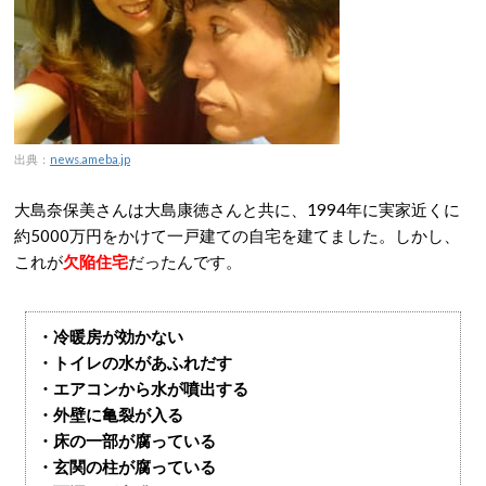
出典：
news.ameba.jp
大島奈保美さんは大島康徳さんと共に、1994年に実家近くに
約5000万円をかけて一戸建ての自宅を建てました。しかし、
これが
欠陥住宅
だったんです。
・冷暖房が効かない
・トイレの水があふれだす
・エアコンから水が噴出する
・外壁に亀裂が入る
・床の一部が腐っている
・玄関の柱が腐っている