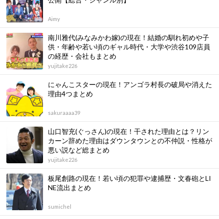
Aimy
南川雅代(みなみかわ嫁)の現在！結婚の馴れ初めや子
供・年齢や若い頃のギャル時代・大学や渋谷109店員
の経歴・会社もまとめ
yujitake226
にゃんこスターの現在！アンゴラ村長の破局や消えた
理由4つまとめ
sakuraaaa39
山口智充(ぐっさん)の現在！干された理由とは？リン
カーン辞めた理由はダウンタウンとの不仲説・性格が
悪い説など総まとめ
yujitake226
板尾創路の現在！若い頃の犯罪や逮捕歴・文春砲とLI
NE流出まとめ
sumichel