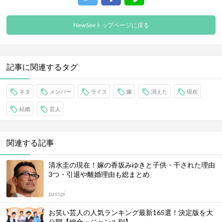
NewSeeトップページに戻る
記事に関連するタグ
ネタ
メンバー
ライス
嫁
消えた
現在
結婚
芸人
関連する記事
清水圭の現在！嫁の香坂みゆきと子供・干された理由
3つ・引退や離婚理由も総まとめ
passpi
お笑い芸人の人気ランキング最新165選！決定版を大
公開【総合・ジャンル別】