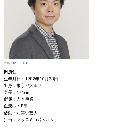
出典：
twitter.com
田所仁
生年月日：1982年10月28日
出身：東京都大田区
身長：171cm
所属：吉本興業
血液型：B型
活動：お笑い芸人
担当：ツッコミ（時々ボケ）