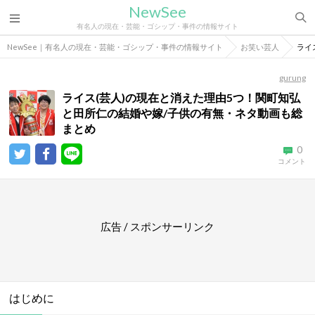
NewSee
有名人の現在・芸能・ゴシップ・事件の情報サイト
NewSee｜有名人の現在・芸能・ゴシップ・事件の情報サイト
お笑い芸人
ライ
gurung
ライス(芸人)の現在と消えた理由5つ！関町知弘
と田所仁の結婚や嫁/子供の有無・ネタ動画も総
まとめ
0
コメント
広告 / スポンサーリンク
はじめに