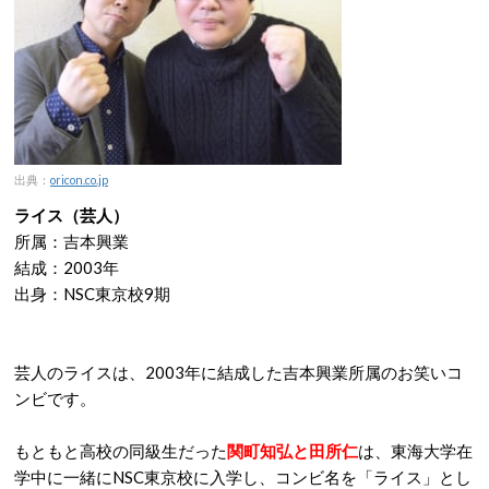
出典：
oricon.co.jp
ライス（芸人）
所属：吉本興業
結成：2003年
出身：NSC東京校9期
芸人のライスは、2003年に結成した吉本興業所属のお笑いコ
ンビです。
もともと高校の同級生だった
関町知弘と田所仁
は、東海大学在
学中に一緒にNSC東京校に入学し、コンビ名を「ライス」とし