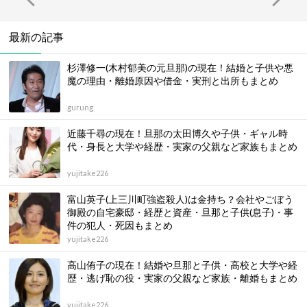
最新の記事
杉澤修一(木村郁美の元旦那)の現在！結婚と子供や悪
魔の理由・離婚原因や借金・実刑と出所もまとめ
gurung
近藤千尋の現在！旦那の太田博久や子供・ギャル時
代・身長と大学や経歴・実家の父親など家族もまとめ
yujitake226
富山英子(上三川町強盗殺人)は金持ち？会社やごぼう
御殿の自宅豪邸・経歴と資産・旦那と子供(息子)・事
件の犯人・死因もまとめ
yujitake226
高山侑子の現在！結婚や旦那と子供・高校と大学や経
歴・逃げ恥の役・実家の父親など家族・離婚もまとめ
yujitake226