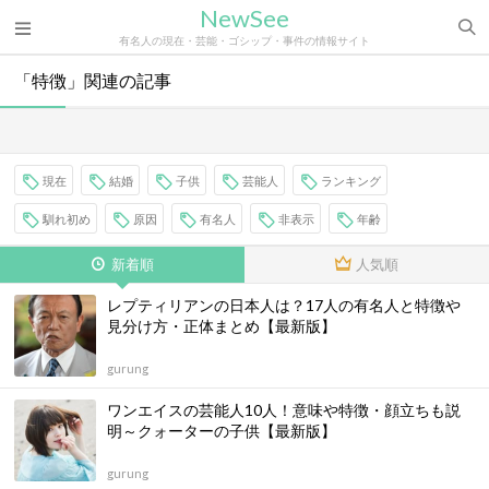
NewSee
有名人の現在・芸能・ゴシップ・事件の情報サイト
「特徴」関連の記事
現在
結婚
子供
芸能人
ランキング
馴れ初め
原因
有名人
非表示
年齢
新着順
人気順
レプティリアンの日本人は？17人の有名人と特徴や
見分け方・正体まとめ【最新版】
gurung
ワンエイスの芸能人10人！意味や特徴・顔立ちも説
明～クォーターの子供【最新版】
gurung