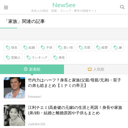
NewSee
有名人の現在・芸能・ゴシップ・事件の情報サイト
「家族」関連の記事
現在
結婚
子供
若い頃
旦那
経歴
嫁
芸能人
ランキング
身長
新着順
人気順
竹内力はハーフ？身長と家族(父親/母親/兄弟)・双子
の弟も総まとめ【ミナミの帝王】
himawari
江利チエミ(高倉健の元嫁)の生涯と死因！身長や家族
(弟/姉)・結婚と離婚原因や子供もまとめ
yujitake226