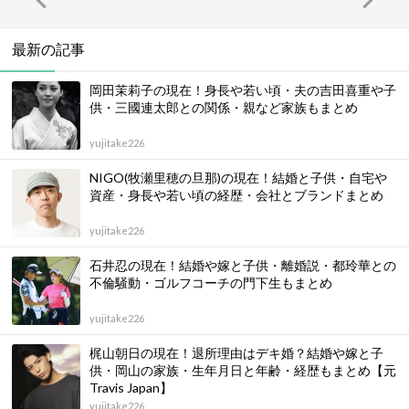
最新の記事
岡田茉莉子の現在！身長や若い頃・夫の吉田喜重や子
供・三國連太郎との関係・親など家族もまとめ
yujitake226
NIGO(牧瀬里穂の旦那)の現在！結婚と子供・自宅や
資産・身長や若い頃の経歴・会社とブランドまとめ
yujitake226
石井忍の現在！結婚や嫁と子供・離婚説・都玲華との
不倫騒動・ゴルフコーチの門下生もまとめ
yujitake226
梶山朝日の現在！退所理由はデキ婚？結婚や嫁と子
供・岡山の家族・生年月日と年齢・経歴もまとめ【元
Travis Japan】
yujitake226