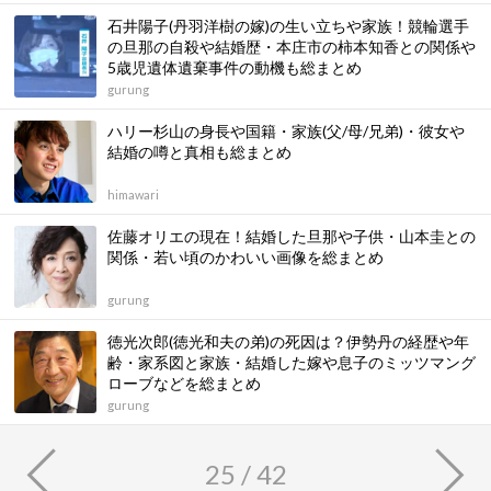
石井陽子(丹羽洋樹の嫁)の生い立ちや家族！競輪選手
の旦那の自殺や結婚歴・本庄市の柿本知香との関係や
5歳児遺体遺棄事件の動機も総まとめ
gurung
ハリー杉山の身長や国籍・家族(父/母/兄弟)・彼女や
結婚の噂と真相も総まとめ
himawari
佐藤オリエの現在！結婚した旦那や子供・山本圭との
関係・若い頃のかわいい画像を総まとめ
gurung
徳光次郎(徳光和夫の弟)の死因は？伊勢丹の経歴や年
齢・家系図と家族・結婚した嫁や息子のミッツマング
ローブなどを総まとめ
gurung
25 / 42