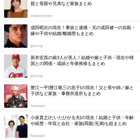
親と母親や兄弟など家族まとめ
entamenews
成田昭次の現在！事故と逮捕・兄の成田健一の自殺・
嫁や子供や結婚/離婚歴もまとめ
gurung
新井宏昌の娘3人が美人！結婚や嫁と子供・現在や韓
国との関係・成績と年俸推移もまとめ
gurung
蟹江一平(蟹江敬三の息子)の現在！父と母や姉／嫁と
子供など家族・事務所退所もまとめ
himawari
小泉貴之(だいたひかる夫)の現在！結婚と子供・年齢
や経歴・年収と会社・家族(両親/兄弟)も総まとめ
himawari