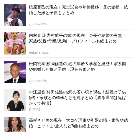
槙原寛己の現在！完全試合や年俸推移・兄の逮捕・結
婚した嫁と子供もまとめ
yujitake226
内村春日(内村航平の妹)の現在！身長や結婚の有無・
家族(父親/母親/兄弟)・プロフィールも総まとめ
entamenews
松岡宏泰(松岡修造の兄)の年齢＆学歴と経歴！家系図
や結婚した嫁と子供・現在もまとめ
yujitake226
中江里香(村田雄浩の嫁)の若い頃と現在！結婚と子供
(娘)・家族との確執などを総まとめ【渡る世間は鬼ば
かりで共演】
gurung
高杉さと美の現在！大コケ理由や引退の噂・家族や結
婚・ヒット曲/旅人など8曲も総まとめ