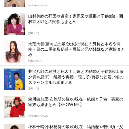
entamenews
山村美紗の死因や遺産！家系図や旦那と子供(娘)・西
村京太郎との関係もまとめ
gurung
天翔天音(藤岡弘の娘/次女)の現在！身長と本名や高
校・目の二重整形疑惑・母親と兄や姉妹など家族まと
め
himawari
井沢八郎の経歴と死因！元嫁との結婚と子供(娘/工藤
夕貴や息子)・離婚や再婚・隠し子/買春など若い頃の
スキャンダルも総まとめ
gurung
森川由加里(布施明の嫁)の現在！結婚と子供・実家の
家族も総まとめ【SHOW ME】
entamenews
小林千晴(小林稔侍の娘)の現在！結婚歴や若い頃・父