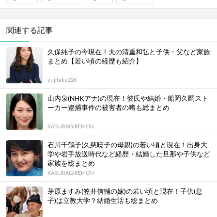
関連する記事
久保純子の今現在！夫の清重和弘と子供・父など家族
まとめ【若い頃の経歴も紹介】
yujitake226
山内泉(NHKアナ)の現在！彼氏や結婚・船岡久嗣スト
ーカー逮捕事件の被害者の噂も総まとめ
KABURAGIREMON
石川千鶴子(久慈暁子の母親)の若い頃と現在！出身大
学や岩手放送時代など経歴・結婚した旦那や子供など
家族を総まとめ
KABURAGIREMON
茅原ますみ(笠井信輔の嫁)の若い頃と現在！子供(息
子)は立教大学？結婚生活も総まとめ