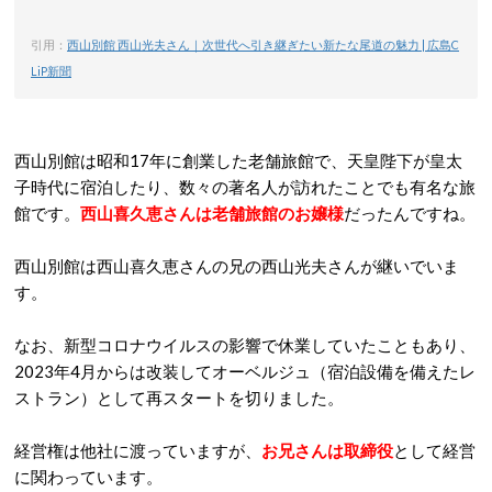
引用：
西山別館 西山光夫さん｜次世代へ引き継ぎたい新たな尾道の魅力 | 広島C
LiP新聞
西山別館は昭和17年に創業した老舗旅館で、天皇陛下が皇太
子時代に宿泊したり、数々の著名人が訪れたことでも有名な旅
館です。
西山喜久恵さんは老舗旅館のお嬢様
だったんですね。
西山別館は西山喜久恵さんの兄の西山光夫さんが継いでいま
す。
なお、新型コロナウイルスの影響で休業していたこともあり、
2023年4月からは改装してオーベルジュ（宿泊設備を備えたレ
ストラン）として再スタートを切りました。
経営権は他社に渡っていますが、
お兄さんは取締役
として経営
に関わっています。