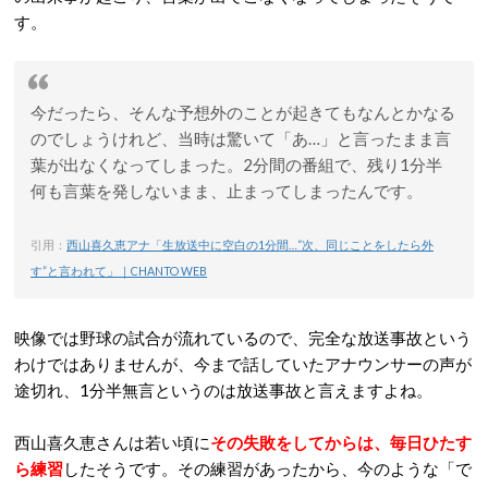
す。
今だったら、そんな予想外のことが起きてもなんとかなる
のでしょうけれど、当時は驚いて「あ…」と言ったまま言
葉が出なくなってしまった。2分間の番組で、残り1分半
何も言葉を発しないまま、止まってしまったんです。
引用：
西山喜久恵アナ「生放送中に空白の1分間…“次、同じことをしたら外
す”と言われて」｜CHANTO WEB
映像では野球の試合が流れているので、完全な放送事故という
わけではありませんが、今まで話していたアナウンサーの声が
途切れ、1分半無言というのは放送事故と言えますよね。
西山喜久恵さんは若い頃に
その失敗をしてからは、毎日ひたす
ら練習
したそうです。その練習があったから、今のような「で