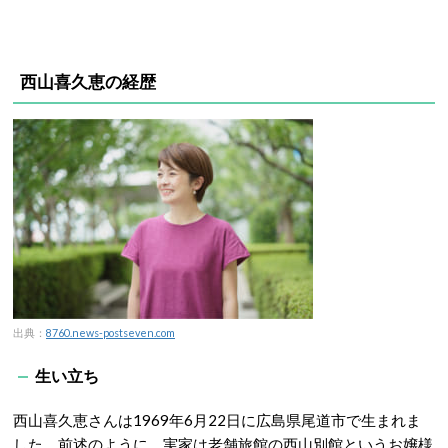
西山喜久恵の経歴
出典：
8760.news-postseven.com
生い立ち
西山喜久恵さんは1969年6月22日に広島県尾道市で生まれま
した。前述のように、実家は老舗旅館の西山別館というお嬢様