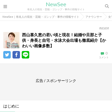
NewSee
有名人の現在・芸能・ゴシップ・事件の情報サイト
NewSee｜有名人の現在・芸能・ゴシップ・事件の情報サイト
アナウンサー
女
gurung
西山喜久恵の若い頃と現在！結婚や旦那と子
供・身長と自宅・水泳大会出場も徹底紹介【か
わいい画像多数】
0
コメント
広告 / スポンサーリンク
はじめに