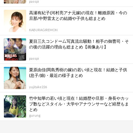
passpi
高瀬有紀子(河村亮アナ元嫁)の現在！離婚原因・今の
旦那/中野雷太との結婚や子供も総まとめ
KABURAGIREMON
夏目三久コンドー厶写真流出騒動！相手の御曹司・そ
の後の活躍の理由も総まとめ【画像あり】
passpi
栗原由佳(岡島秀樹の嫁)の若い頃と現在！結婚と子供
(息子/娘)・最近の様子まとめ
yujitake226
竹中知華の若い頃と現在！結婚歴や旦那・身長やカッ
プ数などスタイル・大学やアナウンサーなど経歴もま
とめ
gurung