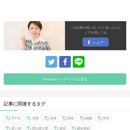
この記事が役に立ったと思ったら
シ
ェア
を押してね
シェア
NewSeeトップページに戻る
記事に関連するタグ
子ども
旦那
水泳
現在
結婚
自宅
若い頃
西山喜久恵
身長
馴れ初め