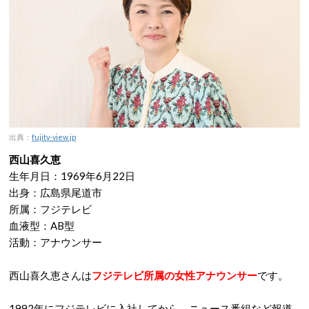
出典：
fujitv-view.jp
西山喜久恵
生年月日：1969年6月22日
出身：広島県尾道市
所属：フジテレビ
血液型：AB型
活動：アナウンサー
西山喜久恵さんは
フジテレビ所属の女性アナウンサー
です。
1992年にフジテレビに入社してから、ニュース番組など報道