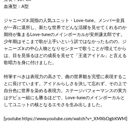
血液型：A型
ジャニーズJr.屈指の人気ユニット・Love-tune。メンバー全員
が一斉に退所し、新たな世界でどんな活躍を見せてくれるのか
期待が集まるLove-tuneのメインボーカルが安井謙太郎です。
少年期はそこまで歌が上手いという訳ではなかったものの、ジ
ャニーズJr.の中心人物となりセンターで歌うことが増えてから
は、目を見張るほどの成長を見せて「王道アイドル」と言える
歌唱力を身に付けました。
特筆すべきは表現力の高さで、曲の世界観を完璧に表現するこ
とに長けています。アイドルらしさを決して忘れず、その上で
自分色に世界を染める表現力。ステージパフォーマンスの実力
はデビュー組にも勝るほどで、Love-tuneのメインボーカルと
してユニットの核となるエモさを生み出しました。
[youtube https://www.youtube.com/watch?v=_XMXbDgbKWM]