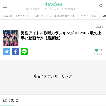
NewSee
有名人の現在・芸能・ゴシップ・事件の情報サイト
NewSee｜有名人の現在・芸能・ゴシップ・事件の情報サイト
男性アイドル
男
Luccy
男性アイドル歌唱力ランキングTOP30～歌の上
手い動画付き【最新版】
0
コメント
広告 / スポンサーリンク
はじめに