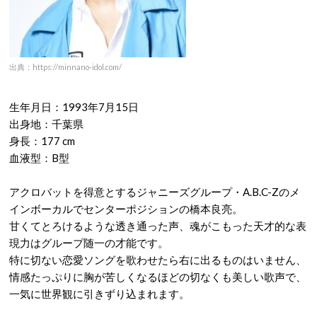
出典：https://minnano-idol.com/
生年月日：1993年7月15日
出身地：千葉県
身長：177 cm
血液型：B型
アクロバットを得意とするジャニーズグループ・A.B.C-Zのメ
インボーカルでセンターポジションの橋本良亮。
甘くてとろけるような透き通った声、魂がこもった天才的な表
現力はグループ随一の才能です。
特に切ない恋愛ソングを歌わせたら右に出るものはいません、
情感たっぷりに胸が苦しくなるほどの切なくも美しい歌声で、
一気に世界観に引きずり込まれます。