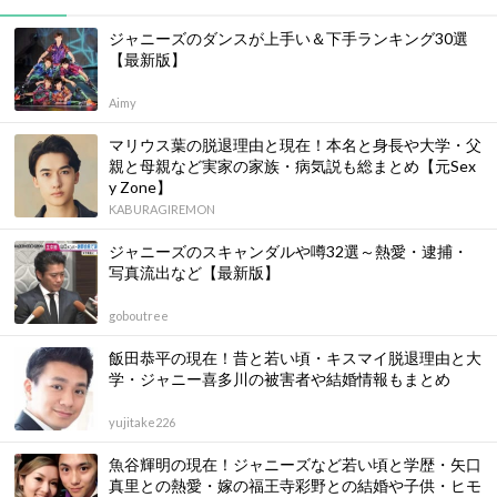
ジャニーズのダンスが上手い＆下手ランキング30選
【最新版】
Aimy
マリウス葉の脱退理由と現在！本名と身長や大学・父
親と母親など実家の家族・病気説も総まとめ【元Sex
y Zone】
KABURAGIREMON
ジャニーズのスキャンダルや噂32選～熱愛・逮捕・
写真流出など【最新版】
goboutree
飯田恭平の現在！昔と若い頃・キスマイ脱退理由と大
学・ジャニー喜多川の被害者や結婚情報もまとめ
yujitake226
魚谷輝明の現在！ジャニーズなど若い頃と学歴・矢口
真里との熱愛・嫁の福王寺彩野との結婚や子供・ヒモ