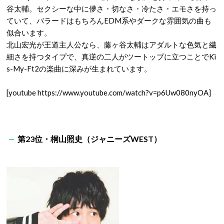
谷太輔。セクシーな中に儚さ・切なさ・冷たさ・エモさを持っ
ていて、バラードはもちろんEDM系やダークな雰囲気の曲も
似合います。
北山宏光が王道主人公なら、藤ヶ谷太輔はアダルトな色気と繊
細さを持つタイプで、真逆の二人がツートップに立つことでKi
s-My-Ft2の楽曲に深みが生まれています。
[youtube https://www.youtube.com/watch?v=p6Uw080nyOA]
第23位・桐山照史（ジャニーズWEST）