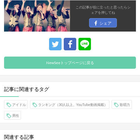
この記事が役に立ったと思ったら
シ
ェア
を押してね
シェア
NewSeeトップページに戻る
記事に関連するタグ
アイドル
ランキング（30人以上、YouTube動画掲載）
歌唱力
男性
関連する記事