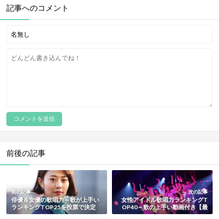
記事へのコメント
前後の記事
前の記事
次の記事
俳優＆女優の歌唱力～歌が上手い
女性アイドル歌唱力ランキングT
ランキングTOP25を投票で決定
OP40～歌の上手い動画付き【最
【動画付き・最新版】
新版】