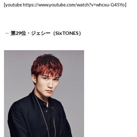
[youtube https://www.youtube.com/watch?v=whcxu-G45Yo]
第29位・ジェシー（SixTONES）