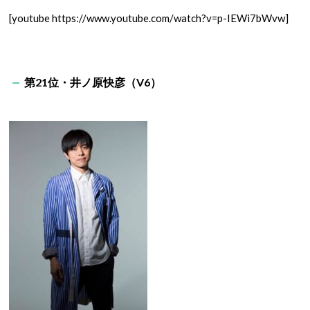
[youtube https://www.youtube.com/watch?v=p-IEWi7bWvw]
第21位・井ノ原快彦（V6）