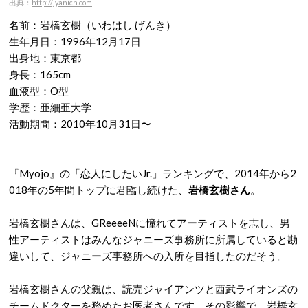
出典：
http://jyanich.com
名前：岩橋玄樹（いわはし げんき）
生年月日：1996年12月17日
出身地：東京都
身長：165cm
血液型：O型
学歴：亜細亜大学
活動期間：2010年10月31日〜
『Myojo』の「恋人にしたいJr.」ランキングで、2014年から2
018年の5年間トップに君臨し続けた、
岩橋玄樹さん
。
岩橋玄樹さんは、GReeeeNに憧れてアーティストを志し、男
性アーティストはみんなジャニーズ事務所に所属していると勘
違いして、ジャニーズ事務所への入所を目指したのだそう。
岩橋玄樹さんの父親は、読売ジャイアンツと西武ライオンズの
チームドクターを務めたお医者さんです。その影響で、岩橋玄