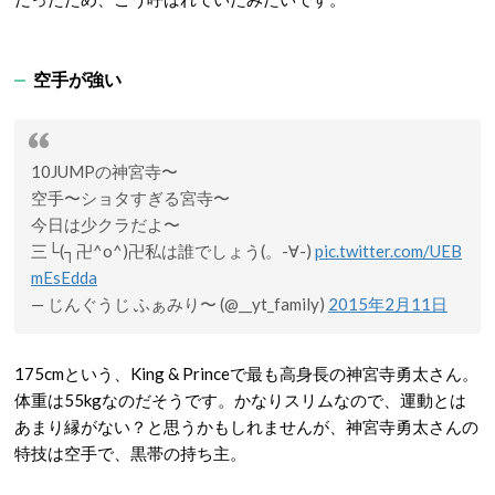
空手が強い
10JUMPの神宮寺〜
空手〜ショタすぎる宮寺〜
今日は少クラだよ〜
三└(┐卍^o^)卍私は誰でしょう(。-∀-)
pic.twitter.com/UEB
mEsEdda
— じんぐうじ ふぁみり〜 (@__yt_family)
2015年2月11日
175cmという、King & Princeで最も高身長の神宮寺勇太さん。
体重は55kgなのだそうです。かなりスリムなので、運動とは
あまり縁がない？と思うかもしれませんが、神宮寺勇太さんの
特技は空手で、黒帯の持ち主。