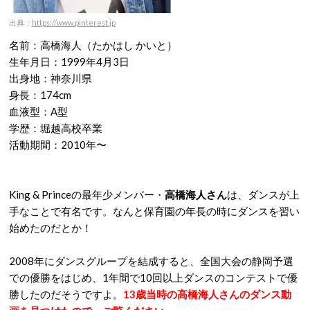
出典：
https://www.pinterest.jp
名前：高橋海人（たかはし かいと）
生年月日：1999年4月3日
出身地：神奈川県
身長：174cm
血液型：A型
学歴：堀越高校卒業
活動期間：2010年〜
King & Princeの最年少メンバー・
高橋海人さん
は、ダンスが上
手なことで有名です。なんと保育園の年長の時にダンスを習い
始めたのだとか！
2008年にダンスグループを結成すると、全国大会の静岡予選
での優勝をはじめ、1年間で10回以上ダンスのコンテストで優
勝したのだそうですよ。
13歳当時の高橋海人さんのダンス動