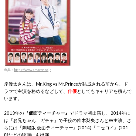
出典：
https://www.amazon.co.jp
岸優太さんは、Mr.King vs Mr.Princeが結成される前から、ド
ラマで主演を務めるなどして、
俳優
としてもキャリアを積んで
います。
2013年の
『仮面ティーチャー』
でドラマ初出演し、2014年に
は『お兄ちゃん、ガチャ』で子役の鈴木梨央さんとW主演、さ
らには『劇場版 仮面ティーチャー』(2014)『ニセコイ』(201
8)などの映画にも出演。