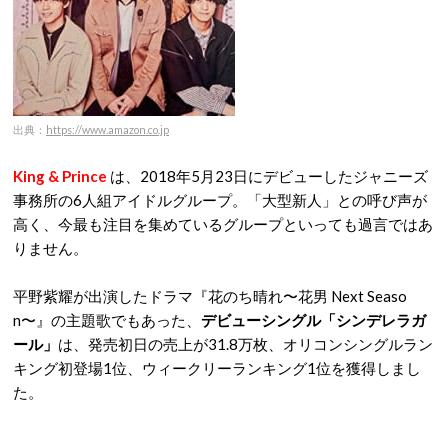
出典：
https://www.amazon.co.jp
King & Prince
は、2018年5月23日にデビューしたジャニーズ
事務所の6人組アイドルグループ。「大型新人」との呼び声が
高く、今最も注目を集めているグループといっても過言ではあ
りません。
平野紫耀が出演したドラマ『花のち晴れ〜花男 Next Seaso
n〜』の主題歌でもあった、
デビューシングル「シンデレラガ
ール」
は、発売初日の売上が31.8万枚、オリコンシングルラン
キング初登場1位、ウィークリーランキング1位を獲得しまし
た。