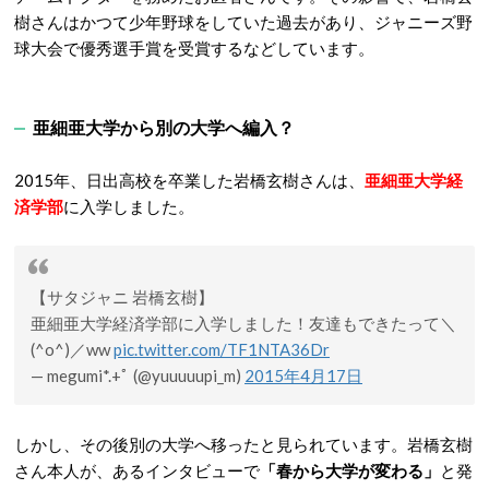
樹さんはかつて少年野球をしていた過去があり、ジャニーズ野
球大会で優秀選手賞を受賞するなどしています。
亜細亜大学から別の大学へ編入？
2015年、日出高校を卒業した岩橋玄樹さんは、
亜細亜大学経
済学部
に入学しました。
【サタジャニ 岩橋玄樹】
亜細亜大学経済学部に入学しました！友達もできたって＼
(^o^)／ww
pic.twitter.com/TF1NTA36Dr
— megumi*.+ﾟ (@yuuuuupi_m)
2015年4月17日
しかし、その後別の大学へ移ったと見られています。岩橋玄樹
さん本人が、あるインタビューで
「春から大学が変わる」
と発