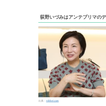
荻野いづみはアンテプリマの
出典：
nikkei.com