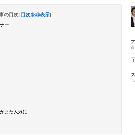
事の目次
[
目次を非表示
]
ナー
過
ス
がまた人気に