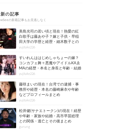
最新の記事
ewSeeの新着記事もお見逃しなく
美島光司の若い頃と現在！熱愛の紅
白歌手は藤あや子？嫁と子供・早稲
田大学の学歴と経歴・細木数子との
確執もまとめ
yujitake226
すいれんははじめしゃちょーの嫁？
コンカフェ舞々悪魔やアイドルKAゑ
MAの経歴・本名と身長と年齢・結婚
情報もまとめ
yujitake226
藤咲まいの現在！台湾での逮捕・事
務所や経歴・本名の藤崎麻衣や年齢
などプロフィールまとめ
yujitake226
松井健(サナエトークン)の現在！経歴
や年齢・家族や結婚・高市早苗総理
との関係・逃亡とその後まとめ
gurung