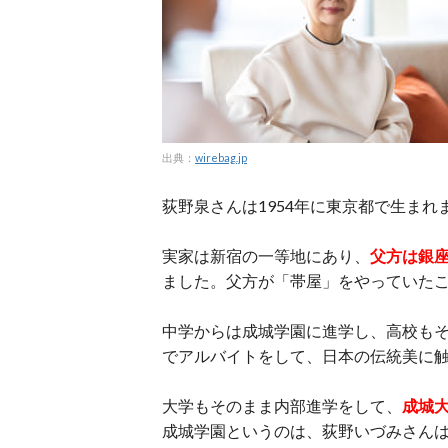
出典：
wirebag.jp
荻野泉さんは1954年に東京都で生まれ
実家は新宿の一等地にあり、
父方は銀
ました。父方が「帯屋」をやっていた
中学からは成城学園に進学し、高校も
でアルバイトをして、日本の伝統美に
大学もそのまま内部進学をして、
成城
成城学園というのは、荻野いづみさん