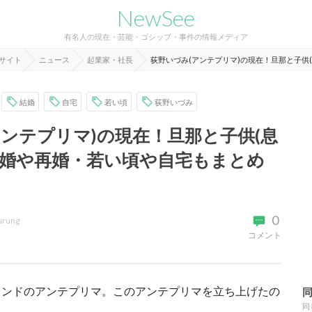
NewSee
有名人の現在・芸能・ゴシップ・事件の情報メディア
報サイト
ニュース
起業家・社長
荻野いづみ(アンテプリマ)の現在！旦那と子供
結婚
自宅
若い頃
荻野いづみ
アンテプリマ)の現在！旦那と子供(息
離婚や再婚・若い頃や自宅もまとめ
0
urung
コメント
ランドのアンテプリマ。このアンテプリマを立ち上げたの
同