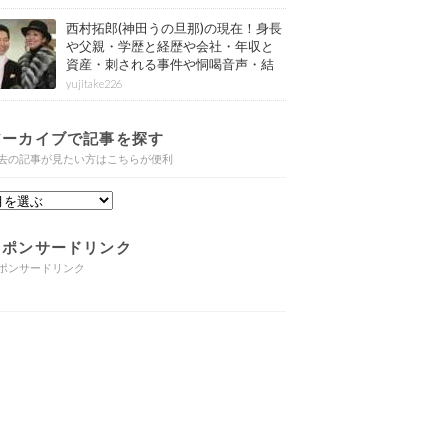
西村拓郎(神田うの旦那)の現在！身長
や父親・学歴と経歴や会社・年収と
資産・刺される事件や恫喝音声・結
婚と子供や自宅・脳梗塞の病気もま
yujitake226
とめ
アーカイブで記事を探す
去の記事が見たい方はこちらが便利
スポンサードリンク
ポンサードリンク