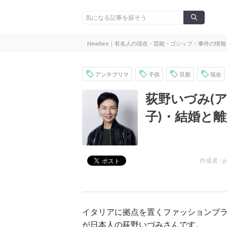
NewSee｜有名人の現在・芸能・ゴシップ・事件の情
アンテプリマ
子供
旦那
現在
荻野いづみ(
子)・結婚と
作成者 /
g
イタリアに拠点を置くファッションブ
が日本人の荻野いづみさんです。