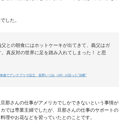
ーでした。
義父との朝食にはホットケーキが出てきて、義父はガ
。真反対の世界に足を踏み入れてしまった！ と思
38歳でアンテプリマ設立 荻野いづみ（69）が語った“決断”
後旦那さんの仕事がアメリカでしかできないという事情が
リカでは専業主婦でしたが、旦那さんの仕事のサポートの
、料理やお花などを習っていたとのことです。