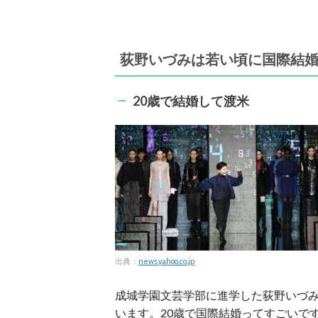
荻野いづみは若い頃に国際結
20歳で結婚して渡米
出典：
news.yahoo.co.jp
成城学園文芸学部に進学した荻野いづみ
います。20歳で国際結婚ってすごいで