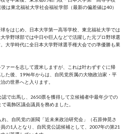
業後は東北福祉大学社会福祉学部（最新の偏差値は40）
野球をはじめ、日本大学第一高等学校、東北福祉大学では
祉大学野球部では中日や巨人などで活躍した元プロ野球選
す。大学時代に全日本大学野球選手権大会での準優勝も果
ルファーを志して渡米しますが、これは叶わずすぐに帰
した後、1996年からは、自民党所属の大物政治家・平
政治の世界へと入ります。
公認で出馬し、2650票を獲得して立候補者中最年少での
年まで葛飾区議会議員を務めました。
に入れ、自民党の派閥「近未来政治研究会」（石原伸晃さ
の1人となり、自民党公認候補として、2007年の第21