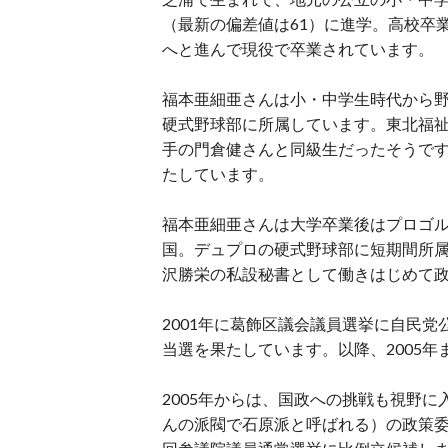
（最新の偏差値は61）に進学。高校卒
へと進んで現役で卒業されています。
福本亜細亜さんは小・中学生時代から
硬式野球部に所属しています。東北福
手の門倉健さんと同級生だったそうで
たしています。
福本亜細亜さんは大学卒業後はプロゴ
国。デュプロの硬式野球部に短期間所属
沢勝栄の私設秘書として働きはじめて
2001年に葛飾区議会議員選挙に自民党
当選を果たしています。以降、2005
2005年からは、国政への挑戦も視野
んの派閥で石原派と呼ばれる）の政策委員