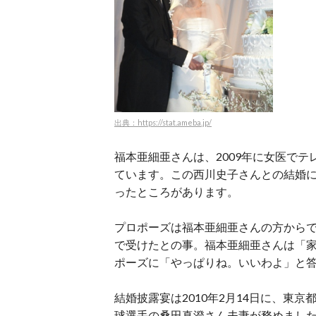
出典：https://stat.ameba.jp/
福本亜細亜さんは、2009年に女医で
ています。この西川史子さんとの結婚
ったところがあります。
プロポーズは福本亜細亜さんの方からで
で受けたとの事。福本亜細亜さんは「
ポーズに「やっぱりね。いいわよ」と
結婚披露宴は2010年2月14日に、東
球選手の桑田真澄さん夫妻が務めまし