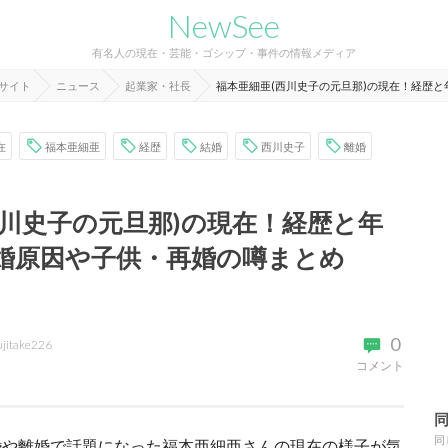
NewSee
有名人の現在・芸能・ゴシップ・事件の情報メディア
報サイト
ニュース
起業家・社長
福本亜細亜(西川史子の元旦那)の現在！経歴
在
福本亜細亜
経歴
結婚
西川史子
離婚
西川史子の元旦那)の現在！経歴と年
婚原因や子供・再婚の噂まとめ
0
ujitake226
コメント
同
婚や離婚で話題になった福本亜細亜さんの現在の様子が気