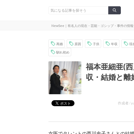
NewSee｜有名人の現在・芸能・ゴシップ・事件の情
再婚
原因
子供
年収
現
馴れ初め
福本亜細亜(
収・結婚と離
作成者 /
y
女医でタレントの西川史子さんとの結