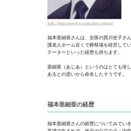
出典：https://www-fire-scoop.c.blog.ss-blog.jp/
福本亜細亜さんは、女医の西川史子さ
護老人ホーム近くで葬祭場を経営して
テーターといった経歴も持ちます。
亜細亜（あじあ）というのはとても珍し
あるとの思いから命名したそうです。
福本亜細亜の経歴
福本亜細亜さんの経歴についてみていきま
芝浦で生まれで、地元の公立の小・中