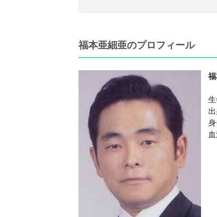
福本亜細亜のプロフィール
福
生
出
身
血