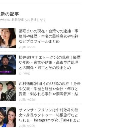
最新の記事
ewSeeの新着記事もお見逃しなく
藤咲まいの現在！台湾での逮捕・事
務所や経歴・本名の藤崎麻衣や年齢
などプロフィールまとめ
yujitake226
松井健(サナエトークン)の現在！経歴
や年齢・家族や結婚・高市早苗総理
との関係・逃亡とその後まとめ
gurung
西村拓郎(神田うの旦那)の現在！身長
や父親・学歴と経歴や会社・年収と
資産・刺される事件や恫喝音声・結
婚と子供や自宅・脳梗塞の病気もま
yujitake226
とめ
サマンサ・フリソンは中村敬斗の彼
女？身長やタトゥー・箱根旅行など
匂わせ・InstagramやYouTubeもまと
め
yujitake226