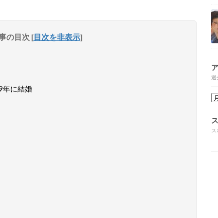
事の目次
[
目次を非表示
]
過
9年に結婚
ス