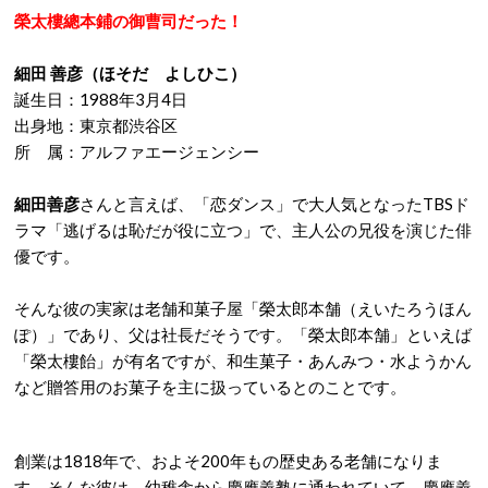
榮太樓總本鋪の御曹司だった！
細田 善彦（ほそだ よしひこ）
誕生日：
1988年3月4日
出身地：東京都
渋谷区
所 属：アルファエージェンシー
細田善彦
さんと言えば、「恋ダンス」で大人気となったTBSド
ラマ「逃げるは恥だが役に立つ」で、主人公の兄役を演じた俳
優です。
そんな彼の実家は老舗和菓子屋「榮太郎本舗（えいたろうほん
ぽ）」であり、父は社長だそうです。「榮太郎本舗」といえば
「榮太樓飴」が有名ですが、和生菓子・あんみつ・水ようかん
など贈答用のお菓子を主に扱っているとのことです。
創業は1818年で、およそ200年もの歴史ある老舗になりま
す。そんな彼は、幼稚舎から慶應義塾に通われていて、慶應義