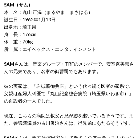
SAM（サム）
本 名：丸山 正温（まるやま まさはる）
誕生日：1962年1月13日
出身地：埼玉県
身 長：176cm
体 重：70kg
所 属：エイベックス・エンタテインメント
SAM
さんは、音楽グループ・TRFのメンバーで、安室奈美恵さ
んの元夫であり、名家の御曹司でもあります。
彼の実家は、「岩槻藩御典医」という代々続く医者の家系で、
父親は産婦人科医で「丸山記念総合病院（埼玉県いわき市）」
の創設者の一人でした。
現在、こちらの病院は叔父と兄が跡を継いでいるそうです。ま
た、参議院議員の古川俊治さんは、従兄弟にあたるそうです。
SAMさんは、現在は演出家として数多くのアーティストのコン