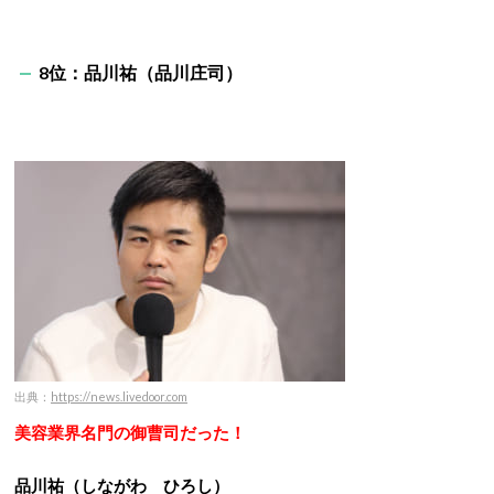
8位：品川祐（品川庄司）
出典：
https://news.livedoor.com
美容業界名門の御曹司だった！
品川祐（しながわ ひろし）