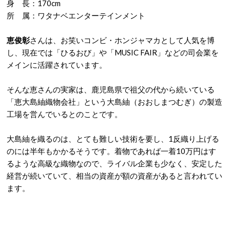
身 長：170cm
所 属：ワタナベエンターテインメント
恵俊彰
さんは、お笑いコンビ・ホンジャマカとして人気を博
し、現在では「ひるおび」や「MUSIC FAIR」などの司会業を
メインに活躍されています。
そんな恵さんの実家は、鹿児島県で祖父の代から続いている
「恵大島紬織物会社」という大島紬（おおしまつむぎ）の製造
工場を営んでいるとのことです。
大島紬を織るのは、とても難しい技術を要し、1反織り上げる
のには半年もかかるそうです。着物であれば一着10万円はす
るような高級な織物なので、ライバル企業も少なく、安定した
経営が続いていて、相当の資産が額の資産があると言われてい
ます。