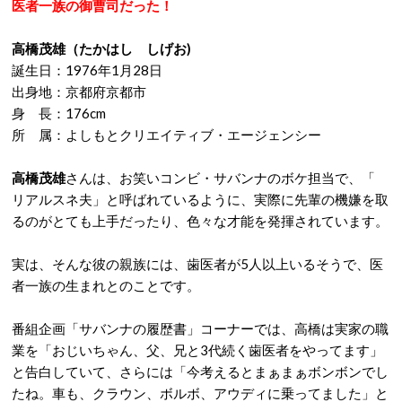
医者一族の御曹司だった！
高橋茂雄（たかはし しげお)
誕生日：1976年1月28日
出身地：京都府京都市
身 長：176cm
所 属：よしもとクリエイティブ・エージェンシー
高橋茂雄
さんは、お笑いコンビ・サバンナのボケ担当で、「
リアルスネ夫」と呼ばれているように、実際に先輩の機嫌を取
るのがとても上手だったり、色々な才能を発揮されています。
実は、そんな彼の親族には、歯医者が5人以上いるそうで、医
者一族の生まれとのことです。
番組企画「サバンナの履歴書」コーナーでは、高橋は実家の職
業を「おじいちゃん、父、兄と3代続く歯医者をやってます」
と告白していて、さらには「今考えるとまぁまぁボンボンでし
たね。車も、クラウン、ボルボ、アウディに乗ってました」と