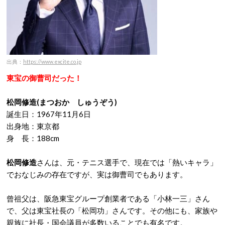
出典：
https://www.excite.co.jp
東宝の御曹司だった！
松岡修造(まつおか しゅうぞう)
誕生日：1967年11月6日
出身地：東京都
身 長：188cm
松岡修造
さんは、元・テニス選手で、現在では「熱いキャラ」
でおなじみの存在ですが、実は御曹司でもあります。
曾祖父は、阪急東宝グループ創業者である「小林一三」さん
で、父は東宝社長の「松岡功」さんです。その他にも、家族や
親族に社長・国会議員が多数いることでも有名です。