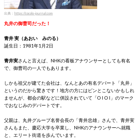
出典：
https://cocolo-journal.com
丸井の御曹司だった！
青井 実
（あおい みのる）
誕生日：1981年1月2日
青井実
さんと言えば、NHKの看板アナウンサーとしても有名
で、御曹司の一人でもあります。
しかも祖父が建てた会社は、なんとあの有名デパート「丸井」
というのだから驚きです！地方の方にはピンとこないかもしれ
ませんが、都会の駅などに併設されていて「O I O I」のマーク
でおなじみのデパートです。
父親は、丸井グループ名誉会長の「青井忠雄」さんで、青井実
さんもまた、慶応大学を卒業し、NHKのアナウンサーへ就職
と、エリート街道を歩んでいます。