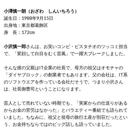
小澤慎一朗（おざわ しんいちろう）
誕生日：1988年9月15日
出身地：東京都葛飾区
身 長：172cm
小沢慎一郎
さんは、お笑いコンビ・ピスタチオのツッコミ担当
で、「変顔して白目をむく芸風」で一躍大ブレークしました。
そんな彼の父親はIT企業の社長で、母方の祖父はオモチャの
「ダイヤブロック」の創業者でもあります。父の会社は、IT系
のソフトウエアを作っている会社だそうで、つまり小沢さん
は、社長御曹司ということになります。
芸人として売れていない時期でも、「実家からの仕送りがある
からお金の苦労はなかった」とバラエティー番組でも語られて
いました。ちなみに、祖父と祖母の旅行土産が別荘だったとい
う、お金持ちならではのビッグ話しも語っていました。