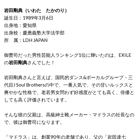
岩田剛典（いわた たかのり）
誕生日：1989年3月6日
出身地：愛知県
出身校：慶應義塾大学法学部
所 属：LDH JAPAN
御曹司だった男性芸能人ランキング1位に輝いたのは、EXILE
の
岩田剛典
さんでした！
岩田剛典さんと言えば、国民的ダンス&ボーカルグループ・三
代目J Soul Brothersの中で、一番人気で、その甘いルックスと
爽やかな性格で、老若男女問わず好感度がとても高く、俳優と
しても高く評価されています。
そんな彼の父親は、高級紳士靴メーカー・マドラスの社長なの
で、彼は御曹司になります。
「マドラス」は、創業90年の老舗であり、父の「岩田達七