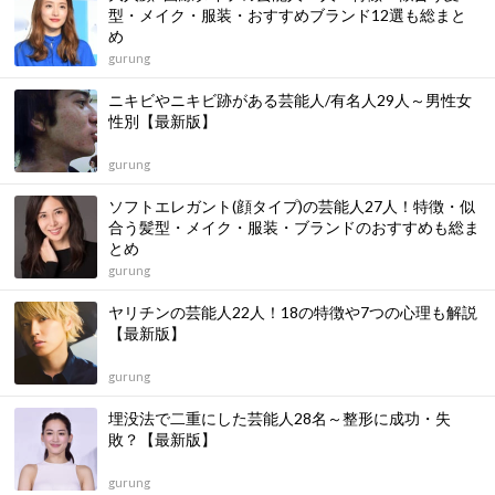
型・メイク・服装・おすすめブランド12選も総まと
め
gurung
ニキビやニキビ跡がある芸能人/有名人29人～男性女
性別【最新版】
gurung
ソフトエレガント(顔タイプ)の芸能人27人！特徴・似
合う髪型・メイク・服装・ブランドのおすすめも総ま
とめ
gurung
ヤリチンの芸能人22人！18の特徴や7つの心理も解説
【最新版】
gurung
埋没法で二重にした芸能人28名～整形に成功・失
敗？【最新版】
gurung