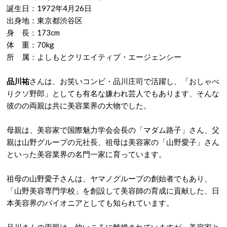
誕生日：1972年4月26日
出身地：東京都渋谷区
身 長：173cm
体 重：70kg
所 属：よしもとクリエイティブ・エージェンシー
品川祐
さんは、お笑いコンビ・品川庄司で活躍し、「おしゃべ
りクソ野郎」としても有名な嫌われ芸人でもあります、そんな
彼のの両親は共に美容業界の大物でした。
母親は、美容家で国際魅力学会会長の「マダム路子」さん、父
親は山野グループの元社長、祖母は美容家の「山野愛子」さん
といった美容業界の名門一家に育っています。
祖母の山野愛子さんは、ヤマノグループの創始者でもあり、
「山野美容専門学校」を創設して美容師の育成に貢献した、日
本美容界のパイオニアとしても知られています。