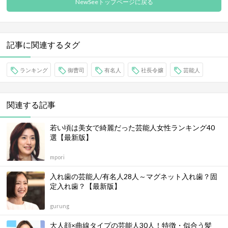
NewSeeトップページに戻る
記事に関連するタグ
ランキング
御曹司
有名人
社長令嬢
芸能人
関連する記事
若い頃は美女で綺麗だった芸能人女性ランキング40
選【最新版】
mpori
入れ歯の芸能人/有名人28人～マグネット入れ歯？固
定入れ歯？【最新版】
gurung
大人顔×曲線タイプの芸能人30人！特徴・似合う髪