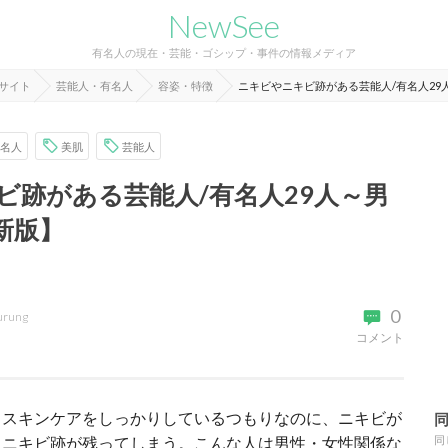
NewSee
有名人の現在・芸能・ゴシップ・事件の情報メディア
報サイト
芸能人・有名人
容姿・特徴
ニキビやニキビ跡がある芸能人/有名人29
名人
美肌
芸能人
ビ跡がある芸能人/有名人29人～男
新版】
0
urung
コメント
。スキンケアをしっかりしているつもりなのに、ニキビが
、ニキビ跡が残ってしまう。こんな人は男性・女性関係な
同