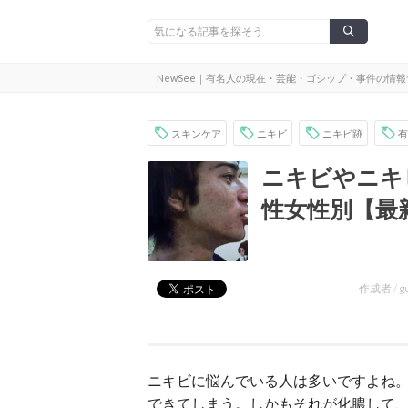
NewSee｜有名人の現在・芸能・ゴシップ・事件の情
スキンケア
ニキビ
ニキビ跡
有
ニキビやニキ
性女性別【最
作成者 /
g
ニキビに悩んでいる人は多いですよね
できてしまう。しかもそれが化膿して