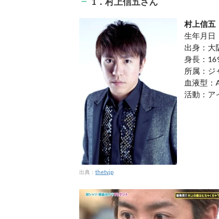
1．村上信五さん
村上信五
生年月日：
出身：大
身長：16
所属：ジ
血液型：
活動：ア
出典：
thetv.jp