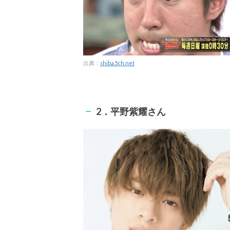
出典：
shiba.5ch.net
2．平野紫耀さん