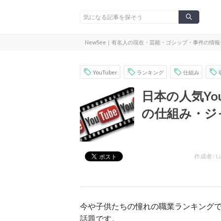
NewSee｜有名人の現在・芸能・ゴシップ・事件の情
YouTuber
ランキング
仕組み
日本の人気Yo
の仕組み・ジ
作成者 /
L
今や子供たちの憧れの職業ランキングで上位の
話題です。