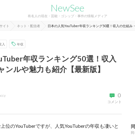
NewSee
有名人の現在・芸能・ゴシップ・事件の情報メディア
報サイト
ネット・配信者
日本の人気YouTuber年収ランキング50選！収入の仕組
収入
年収
uTuber年収ランキング50選！収入
ャンルや魅力も紹介【最新版】
0
uccy
コメント
YouTuberですが、人気YouTuberの年収も凄いと
同