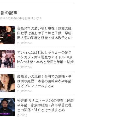
最新の記事
ewSeeの新着記事もお見逃しなく
美島光司の若い頃と現在！熱愛の紅
白歌手は藤あや子？嫁と子供・早稲
田大学の学歴と経歴・細木数子との
確執もまとめ
yujitake226
すいれんははじめしゃちょーの嫁？
コンカフェ舞々悪魔やアイドルKAゑ
MAの経歴・本名と身長と年齢・結婚
情報もまとめ
yujitake226
藤咲まいの現在！台湾での逮捕・事
務所や経歴・本名の藤崎麻衣や年齢
などプロフィールまとめ
yujitake226
松井健(サナエトークン)の現在！経歴
や年齢・家族や結婚・高市早苗総理
との関係・逃亡とその後まとめ
gurung