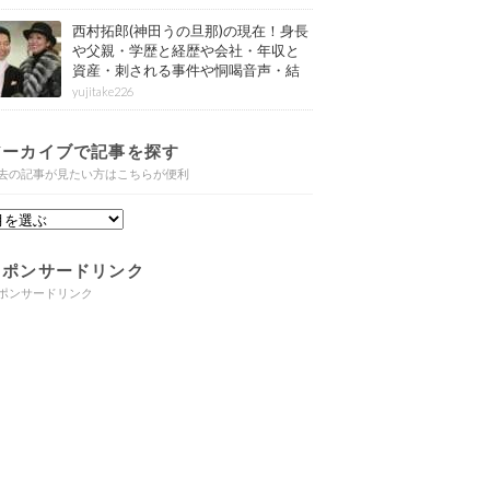
西村拓郎(神田うの旦那)の現在！身長
や父親・学歴と経歴や会社・年収と
資産・刺される事件や恫喝音声・結
婚と子供や自宅・脳梗塞の病気もま
yujitake226
とめ
アーカイブで記事を探す
去の記事が見たい方はこちらが便利
スポンサードリンク
ポンサードリンク