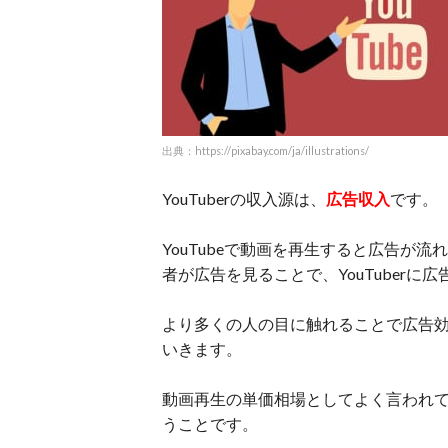
出典：https://pixabay.com/ja/illustrations/
YouTuberの収入源は、
広告収入
です。
YouTubeで動画を再生すると広告が流
者が広告を見ることで、YouTuber
より多くの人の目に触れることで広告
いきます。
動画再生の単価相場としてよく言われ
うことです。