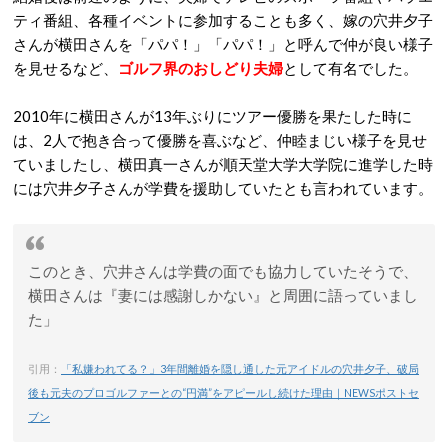
ティ番組、各種イベントに参加することも多く、嫁の穴井夕子
さんが横田さんを「パパ！」「パパ！」と呼んで仲が良い様子
を見せるなど、
ゴルフ界のおしどり夫婦
として有名でした。
2010年に横田さんが13年ぶりにツアー優勝を果たした時に
は、2人で抱き合って優勝を喜ぶなど、仲睦まじい様子を見せ
ていましたし、横田真一さんが順天堂大学大学院に進学した時
には穴井夕子さんが学費を援助していたとも言われています。
このとき、穴井さんは学費の面でも協力していたそうで、
横田さんは『妻には感謝しかない』と周囲に語っていまし
た」
引用：
「私嫌われてる？」3年間離婚を隠し通した元アイドルの穴井夕子、破局
後も元夫のプロゴルファーとの“円満”をアピールし続けた理由｜NEWSポストセ
ブン