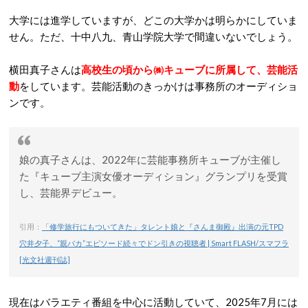
大学には進学していますが、どこの大学かは明らかにしていま
せん。ただ、十中八九、青山学院大学で間違いないでしょう。
横田真子さんは
高校生の頃から㈱キューブに所属して、芸能活
動
をしています。芸能活動のきっかけは事務所のオーディショ
ンです。
娘の真子さんは、2022年に芸能事務所キューブが主催し
た『キューブ主演女優オーディション』グランプリを受賞
し、芸能界デビュー。
引用：
「修学旅行にもついてきた」タレント娘と『さんま御殿』出演の元TPD
穴井夕子、“親バカ”エピソード続々でドン引きの視聴者 | Smart FLASH/スマフラ
[光文社週刊誌]
現在はバラエティ番組を中心に活動していて、2025年7月には