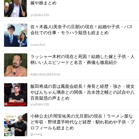
嫁や娘まとめ
yujitake226
佐々木義人(美奈子の旦那)の現在！結婚や子供・バス
会社での仕事・モラハラ疑惑も総まとめ
sumichel
ラッシャー木村の現在と死因！結婚した嫁と子供・人
柄いい人エピソードと名言・葬儀も徹底紹介
KABURAGIREMON
飯田将成の昔は鳳龍会総長！身長と経歴・強さ・彼女
やぱんちゃん璃奈との関係・吉永啓之輔との試合や八
百長疑惑の声まとめ
yujitake226
小林公太(片岡安祐美の元旦那)の現在！ラーメン屋な
ど年収・野球選手時代など経歴・馴れ初めや子供・プ
ロフィールも総まとめ
gurung