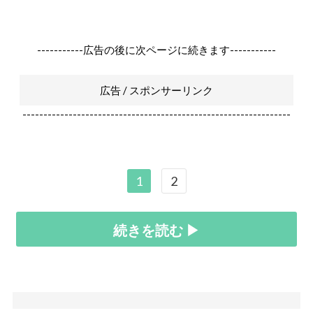
-----------広告の後に次ページに続きます-----------
広告 / スポンサーリンク
----------------------------------------------------------------
1
2
続きを読む ▶