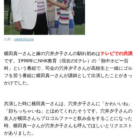
出典：
sponichi.co.jp
横田真一さんと嫁の穴井夕子さんの馴れ初めは
テレビでの共演
です。1998年にNHK教育（現在のEテレ）の「熱中ホビー百
科」という番組で、司会の穴井夕子さんが高校生と一緒にゴル
フを習う番組に横田真一さんが講師として出演したことがきっ
かけでした。
共演した時に横田真一さんは、穴井夕子さんに「かわいいね」
「顔ちっちゃいね」とほめてくれたそうです。穴井夕子さんの
友人が横田さんらプロゴルファーと飲み会をすることになった
時、横田真一さんが穴井夕子さんも呼んでほしいとリクエスト
がありました。