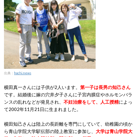
出典：
hochi.news
横田真一さんには子供が2人います。
第一子は長男の知己さん
です。結婚後に嫁の穴井夕子さんに子宮内膜症やホルモンバラ
ンスの乱れなどが発見され、
不妊治療をして、人工授精
によっ
て2002年11月21日に生まれました。
横田知己さんは陸上の長距離を専門にしていて、幼稚園の頃か
ら青山学院大学駅伝部の陸上教室に参加し、
大学は青山学院大