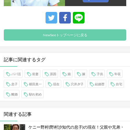
NewSeeトップページに戻る
記事に関連するタグ
パパ活
前妻
原因
娘
嫁
子供
年収
息子
横田真一
現在
穴井夕子
結婚歴
自宅
離婚
馴れ初め
関連する記事
ケニー野村(野村沙知代の息子)の現在！父親や兄弟・