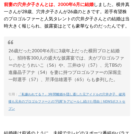
前妻の穴井夕子さんとは、2000年6月に結婚
しました。横井真
一さんが28歳、穴井夕子さんが26歳のときです。若手有望株
のプロゴルファーと人気タレントの穴井夕子さんとの結婚は当
時大きく報じられ、披露宴はとても豪華なものだったんです。
26歳だった2000年6月に3歳年上だった横田プロと結婚
し、招待客300人の盛大な披露宴では、夫がプロゴルファ
ーのかとうれいこ（56）や、三井ゆり（57）、元TBSの
進藤晶子アナ（54）を妻に持つプロゴルファーの深堀圭
一郎選手（57）、芹澤信雄選手（65）らも参列した。
引用：
「私嫌われてる？」3年間離婚を隠し通した元アイドルの穴井夕子、破局
後も元夫のプロゴルファーとの“円満”をアピールし続けた理由｜NEWSポストセ
ブン
結婚後は前述のように、夫婦でテレビのスポーツ番組やバラエ