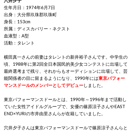
穴井夕子
生年月日：1974年6月7日
出身：大分県玖珠郡玖珠町
身長：153cm
所属：ディスカバリー・ネクスト
血液型：A型
活動：タレント
横田真一さんの前妻はタレントの新井裕子さんです。中学生の
頃、1988年に第2回全日本国民的美少女コンテストに出場して
最終選考まで残り、それからもオーディションに出場して、芸
能関係者の目に留まるようになり、1990年には
東京パフォー
マンスドールのメンバーとしてデビュー
しました。
東京パフォーマンスドールとは、1990年～1996年まで活動し
ていた女性アイドルグループで、女優の篠原涼子さんやEAST
END×YURIの市井由里さんらが在籍していました。
穴井夕子さんは東京パフォーマンスドールで篠原涼子さんらと