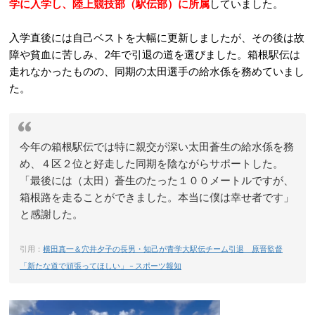
学に入学し、陸上競技部（駅伝部）に所属
していました。
入学直後には自己ベストを大幅に更新しましたが、その後は故
障や貧血に苦しみ、2年で引退の道を選びました。箱根駅伝は
走れなかったものの、同期の太田選手の給水係を務めていまし
た。
今年の箱根駅伝では特に親交が深い太田蒼生の給水係を務
め、４区２位と好走した同期を陰ながらサポートした。
「最後には（太田）蒼生のたった１００メートルですが、
箱根路を走ることができました。本当に僕は幸せ者です」
と感謝した。
引用：
横田真一＆穴井夕子の長男・知己が青学大駅伝チーム引退 原晋監督
「新たな道で頑張ってほしい」 – スポーツ報知