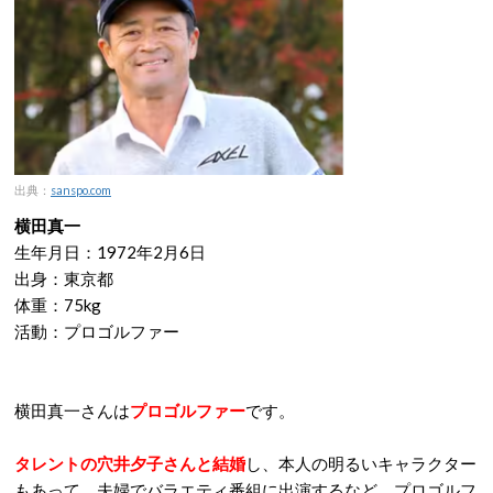
出典：
sanspo.com
横田真一
生年月日：1972年2月6日
出身：東京都
体重：75kg
活動：プロゴルファー
横田真一さんは
プロゴルファー
です。
タレントの穴井夕子さんと結婚
し、本人の明るいキャラクター
もあって、夫婦でバラエティ番組に出演するなど、プロゴルフ