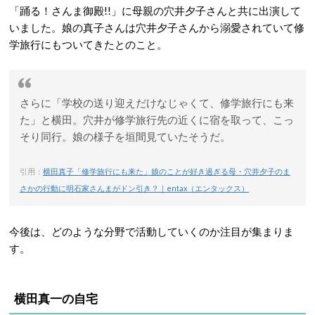
「踊る！さんま御殿!!」に母親の穴井夕子さんと共に出演して
いました。娘の真子さんは穴井夕子さんから溺愛されていて修
学旅行にもついてきたとのこと。
さらに「学校の送り迎えだけなじゃくて、修学旅行にも来
た」と横田。穴井が修学旅行先の近くに宿を取って、こっ
そり同行。娘の様子を垣間見ていたそうだ。
引用：
横田真子「修学旅行にも来た」娘のことが好き過ぎる母・穴井夕子のま
さかの行動に明石家さんまがドン引き？｜entax（エンタックス）
今後は、どのような分野で活動していくのか注目が集まりま
す。
横田真一の自宅