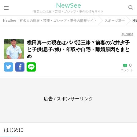
NewSee
有名人の現在・芸能・ゴシップ・事件の情報サイト
NewSee｜有名人の現在・芸能・ゴシップ・事件の情報サイト
スポーツ選手
横
gurung
横田真一の現在はパパ活三昧？前妻の穴井夕子
と子供(息子/娘)・年収や自宅・離婚原因もまと
め
0
コメント
広告 / スポンサーリンク
はじめに